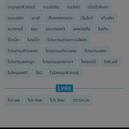
เกมคอมพิวเตอร์
เกมมือถือ
เกมไลน์
เปิดตัวสินค้า
เมนบอร์ด
เมาส์
เรื่องหลอกลวง
เว็บไซต์
แท็บเล็ต
แบตเตอรี่
แรม
แอนดรอยด์
แอพมือถือ
โนเกีย
โน๊ตบุ๊ค
โปรเน็ต
โปรแกรมช่วยดาวน์โหลด
โปรแกรมฟังเพลง
โปรแกรมเขียนแผ่น
โปรแกรมแชท
โปรแกรมแต่งรูป
โปรแกรมแปลภาษา
โฟลเดอร์
ไดร์เวอร์
ไมโครซอฟท์
ไลน์
ไวรัสคอมพิวเตอร์
Links
โปร ais
โปร true
โปร dtac
ตรวจหวย