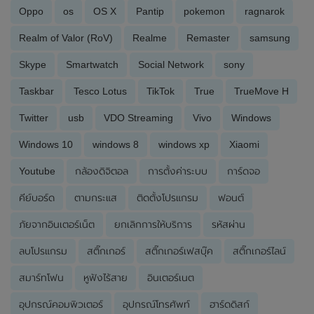
Oppo
os
OS X
Pantip
pokemon
ragnarok
Realm of Valor (RoV)
Realme
Remaster
samsung
Skype
Smartwatch
Social Network
sony
Taskbar
Tesco Lotus
TikTok
True
TrueMove H
Twitter
usb
VDO Streaming
Vivo
Windows
Windows 10
windows 8
windows xp
Xiaomi
Youtube
กล้องดิจิตอล
การตั้งค่าระบบ
การ์ดจอ
คีย์บอร์ด
ตามกระแส
ติดตั้งโปรแกรม
ฟอนต์
ภัยจากอินเตอร์เน็ต
ยกเลิกการให้บริการ
รหัสผ่าน
ลบโปรแกรม
สติ๊กเกอร์
สติ๊กเกอร์เฟสบุ๊ค
สติ๊กเกอร์ไลน์
สมาร์ทโฟน
หูฟังไร้สาย
อินเตอร์เนต
อุปกรณ์คอมพิวเตอร์
อุปกรณ์โทรศัพท์
ฮาร์ดดิสก์