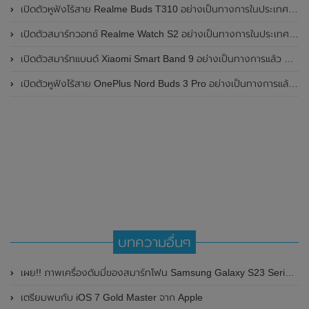
เปิดตัวหูฟังไร้สาย Realme Buds T310 อย่างเป็นทางการในประเทศอินเดีย มาพร้อมระบบตัดเสียงรบกวน ANC สูงสุด 46dB , เสียงรอบทิศทาง 360 องศา , แบตเตอรี่สามารถใช้งานได้นานสูงสุด 40 ชั่วโมง
เปิดตัวสมาร์ทวอทช์ Realme Watch S2 อย่างเป็นทางการในประเทศอินเดีย มาพร้อมตัวเรือนสแตนเลสสตีล , หน้าจอแสดงผล AMOLED ขนาด 1.43 นิ้ว , แบตเตอรี่ขนาดใหญ่ใช้งานได้นาน 20 วัน และรองรับคำสั่งเสียง Super AI Engine ที่ขับเคลื่อนโดย ChatGPT
เปิดตัวสมาร์ทแบนด์ Xiaomi Smart Band 9 อย่างเป็นทางการแล้ว มาพร้อมหน้าจอ AMOLED ขนาด 1.62 นิ้ว , ตัวเรือนเป็นโลหะ และแบตเตอรี่สุดอึดสามารถใช้งานได้นานถึง 21 วัน
เปิดตัวหูฟังไร้สาย OnePlus Nord Buds 3 Pro อย่างเป็นทางการแล้ว มาพร้อมระบบตัดเสียงรบกวน (ANC) สามารถลดเสียงรบกวนได้ 49dB และแบตเตอรี่สุดอึดใช้งานได้นานสูงสุดถึง 44 ชั่วโมง
บทความอื่นๆ
เผย!! ภาพเครื่องดัมมี่ของสมาร์ทโฟน Samsung Galaxy S23 Series ทั้ง 3 รุ่นในตัวเครื่องสีดำ
เตรียมพบกับ iOS 7 Gold Master จาก Apple