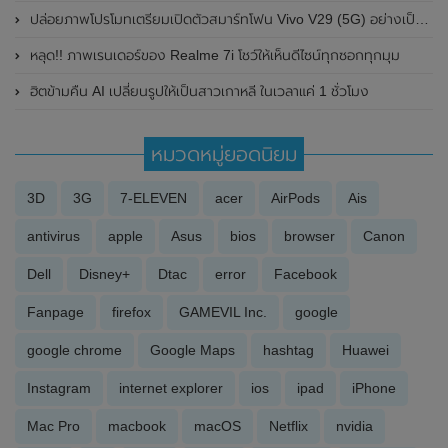
ปล่อยภาพโปรโมทเตรียมเปิดตัวสมาร์ทโฟน Vivo V29 (5G) อย่างเป็นทางการในประเทศไทย ในวันที่ 24 สิงหาคม 2023 นี้ พรีเซนเตอร์สุดสวยใบเฟิร์น-พิมพ์ชนก
หลุด!! ภาพเรนเดอร์ของ Realme 7i โชว์ให้เห็นดีไซน์ทุกซอกทุกมุม
ฮิตข้ามคืน AI เปลี่ยนรูปให้เป็นสาวเกาหลี ในเวลาแค่ 1 ชั่วโมง
หมวดหมู่ยอดนิยม
3D
3G
7-ELEVEN
acer
AirPods
Ais
antivirus
apple
Asus
bios
browser
Canon
Dell
Disney+
Dtac
error
Facebook
Fanpage
firefox
GAMEVIL Inc.
google
google chrome
Google Maps
hashtag
Huawei
Instagram
internet explorer
ios
ipad
iPhone
Mac Pro
macbook
macOS
Netflix
nvidia