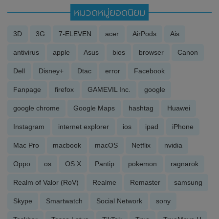
หมวดหมู่ยอดนิยม
3D
3G
7-ELEVEN
acer
AirPods
Ais
antivirus
apple
Asus
bios
browser
Canon
Dell
Disney+
Dtac
error
Facebook
Fanpage
firefox
GAMEVIL Inc.
google
google chrome
Google Maps
hashtag
Huawei
Instagram
internet explorer
ios
ipad
iPhone
Mac Pro
macbook
macOS
Netflix
nvidia
Oppo
os
OS X
Pantip
pokemon
ragnarok
Realm of Valor (RoV)
Realme
Remaster
samsung
Skype
Smartwatch
Social Network
sony