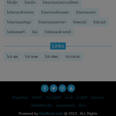
โน๊ตบุ๊ค
โปรเน็ต
โปรแกรมช่วยดาวน์โหลด
โปรแกรมฟังเพลง
โปรแกรมเขียนแผ่น
โปรแกรมแชท
โปรแกรมแต่งรูป
โปรแกรมแปลภาษา
โฟลเดอร์
ไดร์เวอร์
ไมโครซอฟท์
ไลน์
ไวรัสคอมพิวเตอร์
Links
โปร ais
โปร true
โปร dtac
ตรวจหวย
ปัญหาคอม
ทิปไอที
ความรู้ไอที
เกมส์
ข่าวไอที
โปรแกรม
มือถือ/แท็บเล็ต
แอพพลิเคชั่น
อื่นๆ
Powered by
ComError.com
@ 2013 , ALL Rights