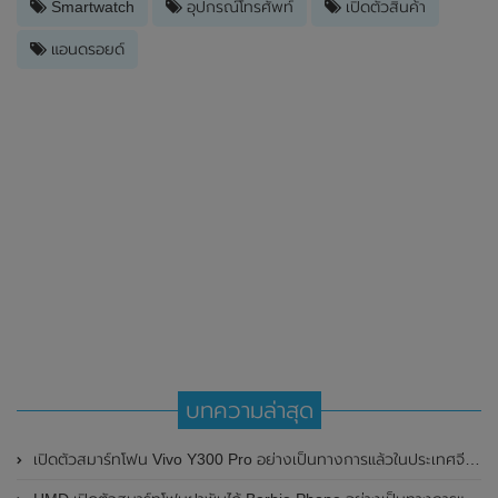
Smartwatch
อุปกรณ์โทรศัพท์
เปิดตัวสินค้า
แอนดรอยด์
บทความล่าสุด
เปิดตัวสมาร์ทโฟน Vivo Y300 Pro อย่างเป็นทางการแล้วในประเทศจีน มาพร้อมดีไซน์พรีเมี่ยม ทนทาน และแบตเตอรี่สุดอึดขนาดใหญ่ 6,500mAh พร้อมรองรับการชาร์จไว 80W