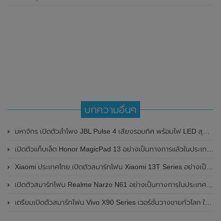
บทความอื่นๆ
มหาจักร เปิดตัวลำโพง JBL Pulse 4 เสียงรอบทิศ พร้อมไฟ LED สุดอลังการ
เปิดตัวแท็บเล็ต Honor MagicPad 13 อย่างเป็นทางการแล้วในประเทศจีน มาพร้อมหน้าจอแสดงผล IMAX Enhanced ขนาด 13 นิ้ว และใช้ชิปเซ็ต Snapdragon 888
Xiaomi ประเทศไทย เปิดตัวสมาร์ทโฟน Xiaomi 13T Series อย่างเป็นทางการแล้ว ในราคาเริ่มต้น 15,990 บาท
เปิดตัวสมาร์ทโฟน Realme Narzo N61 อย่างเป็นทางการในประเทศอินเดีย มาพร้อมดีไซน์ตัวเครื่องอะลูมิเนียม , หน้าจอแสดงผล 6.74 นิ้ว / 90Hz , ชิปเซ็ต Unisoc T612 และแบตเตอรี่สุดอึด 5,000mAh
เตรียมเปิดตัวสมาร์ทโฟน Vivo X90 Series เวอร์ชั่นวางขายทั่วโลก ในวันที่ 31 มกราคม 2023