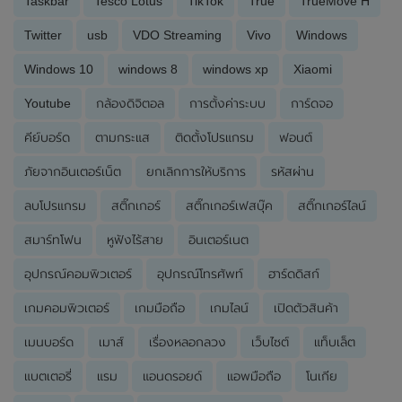
Taskbar
Tesco Lotus
TikTok
True
TrueMove H
Twitter
usb
VDO Streaming
Vivo
Windows
Windows 10
windows 8
windows xp
Xiaomi
Youtube
กล้องดิจิตอล
การตั้งค่าระบบ
การ์ดจอ
คีย์บอร์ด
ตามกระแส
ติดตั้งโปรแกรม
ฟอนต์
ภัยจากอินเตอร์เน็ต
ยกเลิกการให้บริการ
รหัสผ่าน
ลบโปรแกรม
สติ๊กเกอร์
สติ๊กเกอร์เฟสบุ๊ค
สติ๊กเกอร์ไลน์
สมาร์ทโฟน
หูฟังไร้สาย
อินเตอร์เนต
อุปกรณ์คอมพิวเตอร์
อุปกรณ์โทรศัพท์
ฮาร์ดดิสก์
เกมคอมพิวเตอร์
เกมมือถือ
เกมไลน์
เปิดตัวสินค้า
เมนบอร์ด
เมาส์
เรื่องหลอกลวง
เว็บไซต์
แท็บเล็ต
แบตเตอรี่
แรม
แอนดรอยด์
แอพมือถือ
โนเกีย