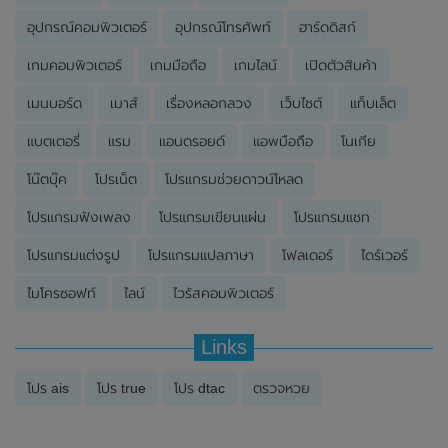
อุปกรณ์คอมพิวเตอร์
อุปกรณ์โทรศัพท์
ฮาร์ดดิสก์
เกมคอมพิวเตอร์
เกมมือถือ
เกมไลน์
เปิดตัวสินค้า
เมนบอร์ด
เมาส์
เรื่องหลอกลวง
เว็บไซต์
แท็บเล็ต
แบตเตอรี่
แรม
แอนดรอยด์
แอพมือถือ
โนเกีย
โน๊ตบุ๊ค
โปรเน็ต
โปรแกรมช่วยดาวน์โหลด
โปรแกรมฟังเพลง
โปรแกรมเขียนแผ่น
โปรแกรมแชท
โปรแกรมแต่งรูป
โปรแกรมแปลภาษา
โฟลเดอร์
ไดร์เวอร์
ไมโครซอฟท์
ไลน์
ไวรัสคอมพิวเตอร์
Links
โปร ais
โปร true
โปร dtac
ตรวจหวย