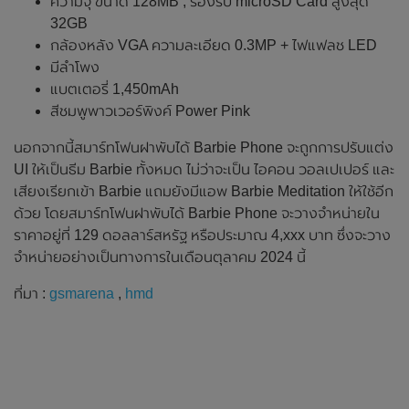
ความจุ ขนาด 128MB , รองรับ microSD Card สูงสุด
32GB
กล้องหลัง VGA ความละเอียด 0.3MP + ไฟแฟลช LED
มีลำโพง
แบตเตอรี่ 1,450mAh
สีชมพูพาวเวอร์พิงค์ Power Pink
นอกจากนี้สมาร์ทโฟนฝาพับได้ Barbie Phone จะถูกการปรับแต่ง
UI ให้เป็นธีม Barbie ทั้งหมด ไม่ว่าจะเป็น ไอคอน วอลเปเปอร์ และ
เสียงเรียกเข้า Barbie แถมยังมีแอพ Barbie Meditation ให้ใช้อีก
ด้วย โดยสมาร์ทโฟนฝาพับได้ Barbie Phone จะวางจำหน่ายใน
ราคาอยู่ที่ 129 ดอลลาร์สหรัฐ หรือประมาณ 4,xxx บาท ซึ่งจะวาง
จำหน่ายอย่างเป็นทางการในเดือนตุลาคม 2024 นี้
ที่มา :
gsmarena
,
hmd