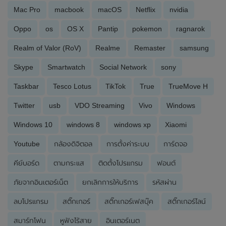
Mac Pro
macbook
macOS
Netflix
nvidia
Oppo
os
OS X
Pantip
pokemon
ragnarok
Realm of Valor (RoV)
Realme
Remaster
samsung
Skype
Smartwatch
Social Network
sony
Taskbar
Tesco Lotus
TikTok
True
TrueMove H
Twitter
usb
VDO Streaming
Vivo
Windows
Windows 10
windows 8
windows xp
Xiaomi
Youtube
กล้องดิจิตอล
การตั้งค่าระบบ
การ์ดจอ
คีย์บอร์ด
ตามกระแส
ติดตั้งโปรแกรม
ฟอนต์
ภัยจากอินเตอร์เน็ต
ยกเลิกการให้บริการ
รหัสผ่าน
ลบโปรแกรม
สติ๊กเกอร์
สติ๊กเกอร์เฟสบุ๊ค
สติ๊กเกอร์ไลน์
สมาร์ทโฟน
หูฟังไร้สาย
อินเตอร์เนต