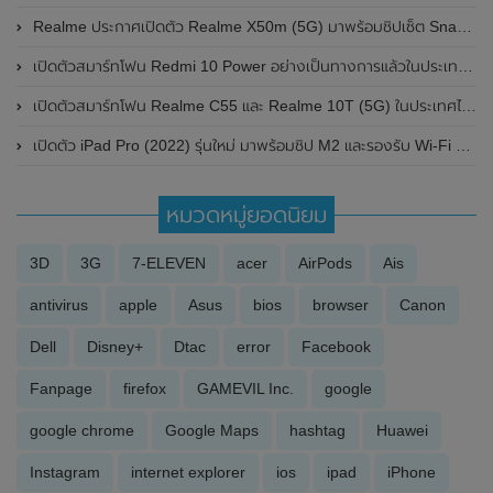
Realme ประกาศเปิดตัว Realme X50m (5G) มาพร้อมชิปเซ็ต Snapdragon 765G , หน้าจอ 120Hz และกล้องหลัง 4 ตัว
เปิดตัวสมาร์ทโฟน Redmi 10 Power อย่างเป็นทางการแล้วในประเทศอินเดีย มาพร้อมดีไซน์ฝาหลังแบบหนัง และRAM ความจุเยอะขึ้น
เปิดตัวสมาร์ทโฟน Realme C55 และ Realme 10T (5G) ในประเทศไทยอย่างเป็นทางการแล้ว ในราคาเริ่มต้นเพียง 5,999 บาท
เปิดตัว iPad Pro (2022) รุ่นใหม่ มาพร้อมชิป M2 และรองรับ Wi-Fi 6E เป็นครั้งแรกในราคาเริ่มต้น 32,900 บาท
หมวดหมู่ยอดนิยม
3D
3G
7-ELEVEN
acer
AirPods
Ais
antivirus
apple
Asus
bios
browser
Canon
Dell
Disney+
Dtac
error
Facebook
Fanpage
firefox
GAMEVIL Inc.
google
google chrome
Google Maps
hashtag
Huawei
Instagram
internet explorer
ios
ipad
iPhone