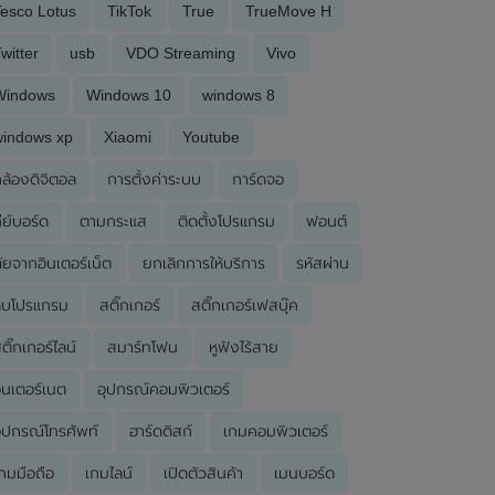
esco Lotus
TikTok
True
TrueMove H
witter
usb
VDO Streaming
Vivo
Windows
Windows 10
windows 8
windows xp
Xiaomi
Youtube
ล้องดิจิตอล
การตั้งค่าระบบ
การ์ดจอ
ีย์บอร์ด
ตามกระแส
ติดตั้งโปรแกรม
ฟอนต์
ัยจากอินเตอร์เน็ต
ยกเลิกการให้บริการ
รหัสผ่าน
ลบโปรแกรม
สติ๊กเกอร์
สติ๊กเกอร์เฟสบุ๊ค
ติ๊กเกอร์ไลน์
สมาร์ทโฟน
หูฟังไร้สาย
ินเตอร์เนต
อุปกรณ์คอมพิวเตอร์
ุปกรณ์โทรศัพท์
ฮาร์ดดิสก์
เกมคอมพิวเตอร์
กมมือถือ
เกมไลน์
เปิดตัวสินค้า
เมนบอร์ด