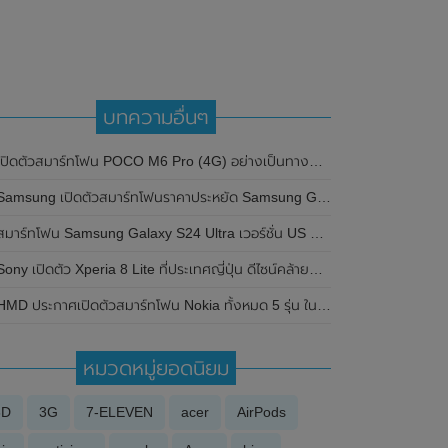
บทความอื่นๆ
ปิดตัวสมาร์ทโฟน POCO M6 Pro (4G) อย่างเป็นทางการในประเทศไทย ในราคาเริ่มต้นเพียง 7,999 บาท
amsung เปิดตัวสมาร์ทโฟนราคาประหยัด Samsung Galaxy M53 (5G) อย่างเป็นทางการแล้ว มาพร้อมกล้องความละเอียดสูงถึง 108MP
มาร์ทโฟน Samsung Galaxy S24 Ultra เวอร์ชั่น US ผ่านการทดสอบประสิทธิภาพบน Geekbecnh แล้ว มาพร้อม RAM 8GB และชิปเซ็ต Snapdragon 8 Gen 3
ony เปิดตัว Xperia 8 Lite ที่ประเทศญี่ปุ่น ดีไซน์คล้ายกับ Xperia 10 มาพร้อมกล้องหลังคู่
MD ประกาศเปิดตัวสมาร์ทโฟน Nokia ทั้งหมด 5 รุ่น ในราคาประหยัด , แสนถูก และสบายกระเป๋า
หมวดหมู่ยอดนิยม
3D
3G
7-ELEVEN
acer
AirPods