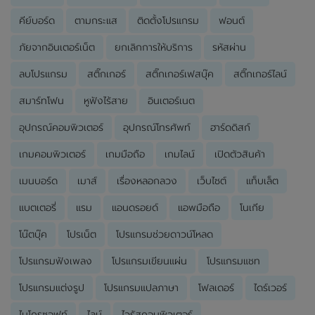
คีย์บอร์ด
ตามกระแส
ติดตั้งโปรแกรม
ฟอนต์
ภัยจากอินเตอร์เน็ต
ยกเลิกการให้บริการ
รหัสผ่าน
ลบโปรแกรม
สติ๊กเกอร์
สติ๊กเกอร์เฟสบุ๊ค
สติ๊กเกอร์ไลน์
สมาร์ทโฟน
หูฟังไร้สาย
อินเตอร์เนต
อุปกรณ์คอมพิวเตอร์
อุปกรณ์โทรศัพท์
ฮาร์ดดิสก์
เกมคอมพิวเตอร์
เกมมือถือ
เกมไลน์
เปิดตัวสินค้า
เมนบอร์ด
เมาส์
เรื่องหลอกลวง
เว็บไซต์
แท็บเล็ต
แบตเตอรี่
แรม
แอนดรอยด์
แอพมือถือ
โนเกีย
โน๊ตบุ๊ค
โปรเน็ต
โปรแกรมช่วยดาวน์โหลด
โปรแกรมฟังเพลง
โปรแกรมเขียนแผ่น
โปรแกรมแชท
โปรแกรมแต่งรูป
โปรแกรมแปลภาษา
โฟลเดอร์
ไดร์เวอร์
ไมโครซอฟท์
ไลน์
ไวรัสคอมพิวเตอร์