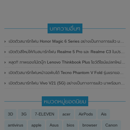
บทความอื่นๆ
เปิดตัวสมาร์ทโฟน Honor Magic 6 Series อย่างเป็นทางการแล้ว มาพร้อมชิปเซ็ต Snapdragon 8 Gen 3 , ความจุสูงสุด 1TB และกล้องซูม Periscope ความละเอียด 180MP
เปิดตัวสีใหม่ให้กับสมาร์ทโฟน Realme 5 Pro และ Realme C3 ในประเทศอินเดีย
หลุด!! ภาพของโน้ตบุ๊ก Lenovo Thinkbook Plus โชว์ดีไซน์แปลกใหม่ หน้าจอที่สองขนาดเล็กอยู่ข้างคีย์บอร์ด
เปิดตัวสมาร์ทโฟนหน้าจอพับได้ Tecno Phantom V Fold รุ่นแรกของบริษัทอย่างเป็นทางการแล้วในอินเดีย
เปิดตัวสมาร์ทโฟน Vivo V21 (5G) อย่างเป็นทางการแล้ว มาพร้อมกล้องหน้า 44MP และกันสั่น OIS ในราคาเริ่มต้นเพียง 12,999 บาท
หมวดหมู่ยอดนิยม
3D
3G
7-ELEVEN
acer
AirPods
Ais
antivirus
apple
Asus
bios
browser
Canon