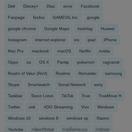
Dell
Disney+
Dtac
error
Facebook
Fanpage
firefox
GAMEVIL Inc.
google
google chrome
Google Maps
hashtag
Huawei
Instagram
internet explorer
ios
ipad
iPhone
Mac Pro
macbook
macOS
Netflix
nvidia
Oppo
os
OS X
Pantip
pokemon
ragnarok
Realm of Valor (RoV)
Realme
Remaster
samsung
Skype
Smartwatch
Social Network
sony
Taskbar
Tesco Lotus
TikTok
True
TrueMove H
Twitter
usb
VDO Streaming
Vivo
Windows
Windows 10
windows 8
windows xp
Xiaomi
Youtube
กล้องดิจิตอล
การตั้งค่าระบบ
การ์ดจอ