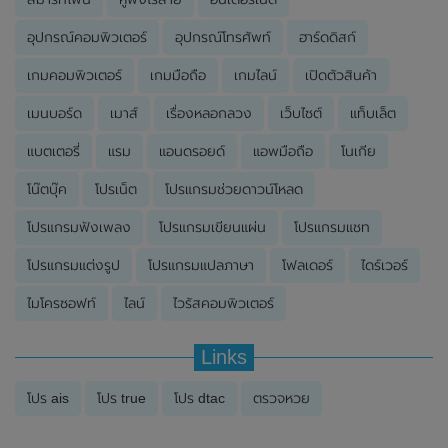
อุปกรณ์คอมพิวเตอร์
อุปกรณ์โทรศัพท์
ฮาร์ดดิสก์
เกมคอมพิวเตอร์
เกมมือถือ
เกมไลน์
เปิดตัวสินค้า
เมนบอร์ด
เมาส์
เรื่องหลอกลวง
เว็บไซต์
แท็บเล็ต
แบตเตอรี่
แรม
แอนดรอยด์
แอพมือถือ
โนเกีย
โน๊ตบุ๊ค
โปรเน็ต
โปรแกรมช่วยดาวน์โหลด
โปรแกรมฟังเพลง
โปรแกรมเขียนแผ่น
โปรแกรมแชท
โปรแกรมแต่งรูป
โปรแกรมแปลภาษา
โฟลเดอร์
ไดร์เวอร์
ไมโครซอฟท์
ไลน์
ไวรัสคอมพิวเตอร์
Links
โปร ais
โปร true
โปร dtac
ตรวจหวย