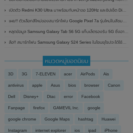
เปิดตัว Redmi K30 Ultra มาพร้อมกับหน้าจอ 120Hz และชิปเซ็ต Dimensity 1000+ ในราคาเริ่มต้นไม่ถึงหมื่น
เผย!! ตัวเลือกสีใหม่ของสมาร์ทโฟน Google Pixel 7a รุ่นใหม่ในสีชมพูอมส้ม Coral พร้อมเผยราคาในแคนาดา
หลุดข้อมูล Samsung Galaxy Tab S6 5G แท็บเล็ตรองรับ 5G ซึ่งอาจเป็นรุ่นแรกในโลก
ลือ!! สมาร์ทโฟน Samsung Galaxy S24 Series ในโซนยุโรปจะได้ใช้ชิปเซ็ต Exynos 2400
หมวดหมู่ยอดนิยม
3D
3G
7-ELEVEN
acer
AirPods
Ais
antivirus
apple
Asus
bios
browser
Canon
Dell
Disney+
Dtac
error
Facebook
Fanpage
firefox
GAMEVIL Inc.
google
google chrome
Google Maps
hashtag
Huawei
Instagram
internet explorer
ios
ipad
iPhone