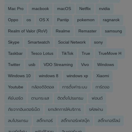
Mac Pro
macbook
macOS
Netflix
nvidia
Oppo
os
OS X
Pantip
pokemon
ragnarok
Realm of Valor (RoV)
Realme
Remaster
samsung
Skype
Smartwatch
Social Network
sony
Taskbar
Tesco Lotus
TikTok
True
TrueMove H
Twitter
usb
VDO Streaming
Vivo
Windows
Windows 10
windows 8
windows xp
Xiaomi
Youtube
กล้องดิจิตอล
การตั้งค่าระบบ
การ์ดจอ
คีย์บอร์ด
ตามกระแส
ติดตั้งโปรแกรม
ฟอนต์
ภัยจากอินเตอร์เน็ต
ยกเลิกการให้บริการ
รหัสผ่าน
ลบโปรแกรม
สติ๊กเกอร์
สติ๊กเกอร์เฟสบุ๊ค
สติ๊กเกอร์ไลน์
สมาร์ทโฟน
หูฟังไร้สาย
อินเตอร์เนต