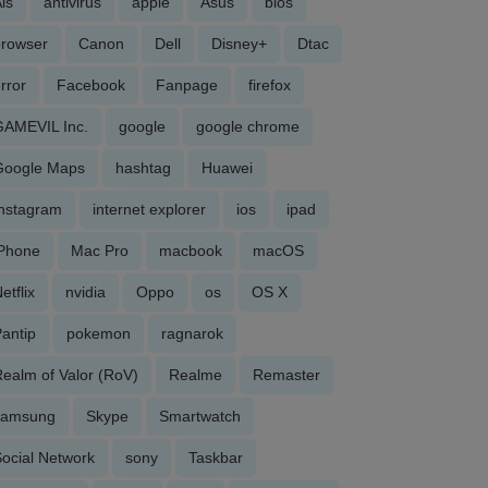
is
antivirus
apple
Asus
bios
browser
Canon
Dell
Disney+
Dtac
rror
Facebook
Fanpage
firefox
GAMEVIL Inc.
google
google chrome
Google Maps
hashtag
Huawei
Instagram
internet explorer
ios
ipad
iPhone
Mac Pro
macbook
macOS
etflix
nvidia
Oppo
os
OS X
antip
pokemon
ragnarok
ealm of Valor (RoV)
Realme
Remaster
samsung
Skype
Smartwatch
ocial Network
sony
Taskbar