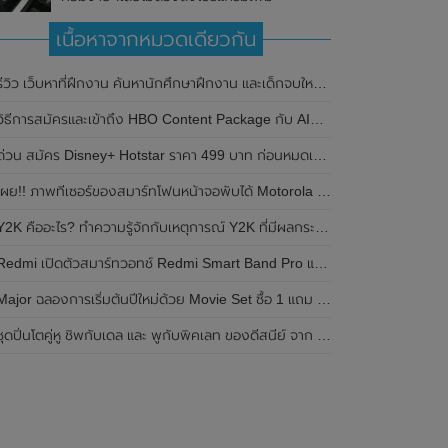
เนื้อหาจากหมวดเดียวกัน
ีวิว เว็บหาที่ฝึกงาน ค้นหานักศึกษาฝึกงาน และเด็กจบใหม่ สร้างเรซูเม่ฟรี internth.com
วิธีการสมัครและเข้าถึง HBO Content Package กับ AIS ในราคาพิเศษ
ด่วน สมัคร Disney+ Hotstar ราคา 499 บาท ก่อนหมดเขต 29 มิ.ย. 2566
ผย!! ภาพทีเซอร์ของสมาร์ทโฟนหน้าจอพับได้ Motorola Razr 2023 มาพร้อมรองรับอัตราการรีเฟรชเรทที่สูงขึ้น คาดเปิดตัวในเร็วๆนี้
Y2K คืออะไร? ทำความรู้จักกับเหตุการณ์ Y2K ที่มีผลกระทบต่อโลกในอดีต
edmi เปิดตัวสมาร์ทวอทช์ Redmi Smart Band Pro และ Redmi Watch 2 Lite มาพร้อมหน้าจอขนาดใหญ่ขึ้น , รองรับโหมดออกกำลังกายมากกว่า 110 โหมด และกันน้ำ 5 ATM
Major ฉลองการเริ่มต้นปีใหม่ด้วย Movie Set ซื้อ 1 แถม 1 ในราคาเพียง 290 บาท
ชุดปิ่นโตคู่หู ชิพกับเดล และ พูกับพิคเลท ของดีสนีย์ จาก 7-Eleven