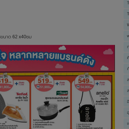
T
T
อนขนาด 62 x40ซม
ก
ค
ภ
ส
อ
อ
เ