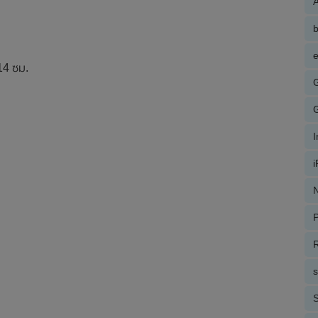
A
e
14 ซม.
N
P
R
S