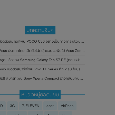
บทความอื่นๆ
ปิดตัวสมาร์ทโฟน POCO C50 อย่างเป็นทางการแล้วในอินเดีย มาพร้อมแบตเตอรี่ 5,000mAh , ชิปเซ็ต MediaTek Helio A22 และ Android 12 Go Edition
sus ประเทศไทย เปิดตัวโน้ตบุ๊คแบบจอพับได้ Asus Zenbook 17 Fold OLED อย่างเป็นทางการแล้ว
ลุด!! ชื่อของ Samsung Galaxy Tab S7 FE (ก่อนหน้านี้เรียกว่า Samsung Galaxy Tab S7 Lite) โผล่บน Google Play Console
Vivo เปิดตัวสมาร์ทโฟน Vivo T1 Series ทั้ง 2 รุ่น ในประเทศไทยอย่างเป็นทางการแล้ว
อ!! สมาร์ทโฟน Sony Xperia Compact อาจกลับมาในปีหน้า 2021 พร้อมกับชิปเซ็ต Snapdragon 775 SoC รุ่นใหม่ที่รองรับการเชื่อมต่อเครือข่าย 5G และมีหน้าจอขนาด 5.5 นิ้ว
หมวดหมู่ยอดนิยม
3D
3G
7-ELEVEN
acer
AirPods