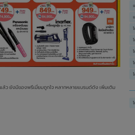
เ
แ
โ
โ
โ
โ
ไ
ล้ว ยังมีของพรีเมี่ยมถูกใจ หลากหลายแบรนด์ดัง เพิ่มเติม
โ