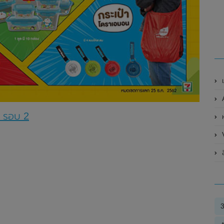
เ
A
น รอบ 2
ห
ลื