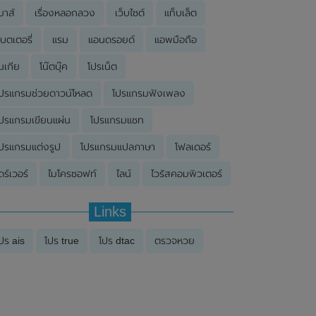
มาส์
เรื่องหลอกลวง
เว็บไซต์
แท็บเล็ต
บตเตอรี่
แรม
แอนดรอยด์
แอพมือถือ
นเกีย
โน๊ตบุ๊ค
โปรเน็ต
ปรแกรมช่วยดาวน์โหลด
โปรแกรมฟังเพลง
ปรแกรมเขียนแผ่น
โปรแกรมแชท
ปรแกรมแต่งรูป
โปรแกรมแปลภาษา
โฟลเดอร์
ดร์เวอร์
ไมโครซอฟท์
ไลน์
ไวรัสคอมพิวเตอร์
Links
ปร ais
โปร true
โปร dtac
ตรวจหวย