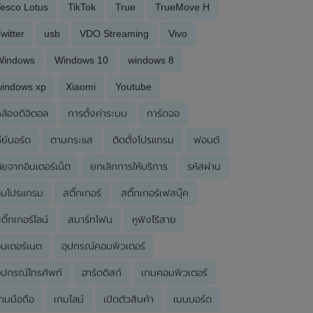
esco Lotus
TikTok
True
TrueMove H
witter
usb
VDO Streaming
Vivo
Windows
Windows 10
windows 8
windows xp
Xiaomi
Youtube
ล้องดิจิตอล
การตั้งค่าระบบ
การ์ดจอ
ีย์บอร์ด
ตามกระแส
ติดตั้งโปรแกรม
ฟอนต์
ัยจากอินเตอร์เน็ต
ยกเลิกการให้บริการ
รหัสผ่าน
ลบโปรแกรม
สติ๊กเกอร์
สติ๊กเกอร์เฟสบุ๊ค
ติ๊กเกอร์ไลน์
สมาร์ทโฟน
หูฟังไร้สาย
ินเตอร์เนต
อุปกรณ์คอมพิวเตอร์
ุปกรณ์โทรศัพท์
ฮาร์ดดิสก์
เกมคอมพิวเตอร์
กมมือถือ
เกมไลน์
เปิดตัวสินค้า
เมนบอร์ด