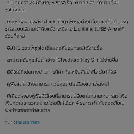
นานมากกว่า 24 ชั่วโมง) + ชาร์จเร็ว 5 นาทีใช้งานได้นานถึง 1
ชั่วโมงครึ่ง
- เคสชาร์จผ่านพอร์ต Lightning เพียงอย่างเดียว และไม่สามารถ
ชาร์จแบบไร้สายได้ ถึงแม้ว่าจะมีสาย Lightning (USB-A) มาให้
ด้วยก็ตาม
- ชิป H1 ของ Apple เชื่อมต่อกับอุปกรณ์ได้ง่ายขึ้น
- สามารถจับคู่สลับระหว่าง iClouds และHey Siri ได้ง่ายขึ้น
- มีดีไซน์ที่เน้นทางด้านการกีฬา กันเหงื่อกันน้ำที่ระดับ IPX4
- หูฟังแต่ละข้างสามารถควบคุมระดับเสียงและเพลงได้
- ที่เกี่ยวหูของหูฟังมีดีไซน์ที่สามารถปรับตามความเหมาะสม เพื่อ
เพิ่มความสะดวกสบาย โดยมีให้เลือก 4 ขนาด ทำให้ปลอดภัยใน
ระหว่างที่ออกกำลังกาย
ที่มา :
macrumors