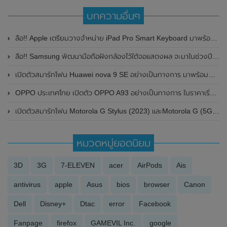
บทความอื่นๆ
ลือ!! Apple เตรียมวางจำหน่าย iPad Pro Smart Keyboard มาพร้อม Trackpad ในปี 2020
ลือ!! Samsung พัฒนามือถือฝังกล้องไว้ใต้จอแสดงผล จะมาในช่วงปีหน้า
เปิดตัวสมาร์ทโฟน Huawei nova 9 SE อย่างเป็นทางการ มาพร้อมกล้องความละเอียดสูงถึง 108MP และรองรับการชาร์จไว 66W
OPPO ประเทศไทย เปิดตัว OPPO A93 อย่างเป็นทางการ ในราคาเริ่มต้นไม่ถึงหมื่น
เปิดตัวสมาร์ทโฟน Motorola G Stylus (2023) และMotorola G (5G) อย่างเป็นทางการแล้วในสหรัฐอเมริกา
หมวดหมู่ยอดนิยม
3D
3G
7-ELEVEN
acer
AirPods
Ais
antivirus
apple
Asus
bios
browser
Canon
Dell
Disney+
Dtac
error
Facebook
Fanpage
firefox
GAMEVIL Inc.
google