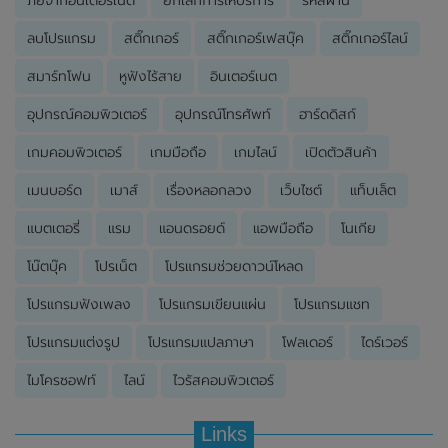
ลบโปรแกรม
สติ๊กเกอร์
สติ๊กเกอร์เฟสบุ๊ค
สติ๊กเกอร์ไลน์
สมาร์ทโฟน
หูฟังไร้สาย
อินเตอร์เนต
อุปกรณ์คอมพิวเตอร์
อุปกรณ์โทรศัพท์
ฮาร์ดดิสก์
เกมคอมพิวเตอร์
เกมมือถือ
เกมไลน์
เปิดตัวสินค้า
เมนบอร์ด
เมาส์
เรื่องหลอกลวง
เว็บไซต์
แท็บเล็ต
แบตเตอรี่
แรม
แอนดรอยด์
แอพมือถือ
โนเกีย
โน๊ตบุ๊ค
โปรเน็ต
โปรแกรมช่วยดาวน์โหลด
โปรแกรมฟังเพลง
โปรแกรมเขียนแผ่น
โปรแกรมแชท
โปรแกรมแต่งรูป
โปรแกรมแปลภาษา
โฟลเดอร์
ไดร์เวอร์
ไมโครซอฟท์
ไลน์
ไวรัสคอมพิวเตอร์
Links