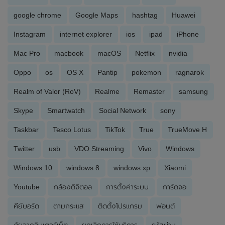
google chrome
Google Maps
hashtag
Huawei
Instagram
internet explorer
ios
ipad
iPhone
Mac Pro
macbook
macOS
Netflix
nvidia
Oppo
os
OS X
Pantip
pokemon
ragnarok
Realm of Valor (RoV)
Realme
Remaster
samsung
Skype
Smartwatch
Social Network
sony
Taskbar
Tesco Lotus
TikTok
True
TrueMove H
Twitter
usb
VDO Streaming
Vivo
Windows
Windows 10
windows 8
windows xp
Xiaomi
Youtube
กล้องดิจิตอล
การตั้งค่าระบบ
การ์ดจอ
คีย์บอร์ด
ตามกระแส
ติดตั้งโปรแกรม
ฟอนต์
ภัยจากอินเตอร์เน็ต
ยกเลิกการให้บริการ
รหัสผ่าน