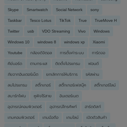
Skype
Smartwatch
Social Network
sony
Taskbar
Tesco Lotus
TikTok
True
TrueMove H
Twitter
usb
VDO Streaming
Vivo
Windows
Windows 10
windows 8
windows xp
Xiaomi
Youtube
กล้องดิจิตอล
การตั้งค่าระบบ
การ์ดจอ
คีย์บอร์ด
ตามกระแส
ติดตั้งโปรแกรม
ฟอนต์
ภัยจากอินเตอร์เน็ต
ยกเลิกการให้บริการ
รหัสผ่าน
ลบโปรแกรม
สติ๊กเกอร์
สติ๊กเกอร์เฟสบุ๊ค
สติ๊กเกอร์ไลน์
สมาร์ทโฟน
หูฟังไร้สาย
อินเตอร์เนต
อุปกรณ์คอมพิวเตอร์
อุปกรณ์โทรศัพท์
ฮาร์ดดิสก์
เกมคอมพิวเตอร์
เกมมือถือ
เกมไลน์
เปิดตัวสินค้า