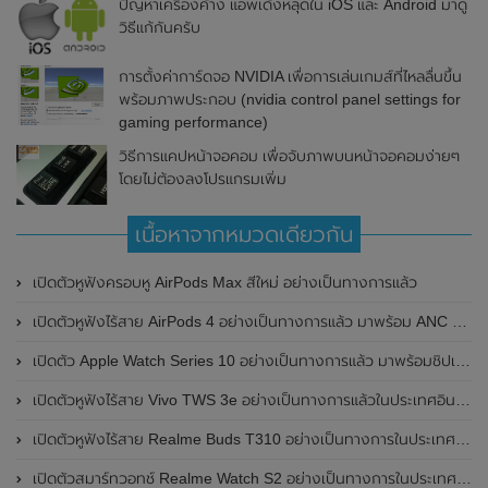
ปัญหาเครื่องค้าง แอพเด้งหลุดใน iOS และ Android มาดู
วิธีแก้กันครับ
การตั้งค่าการ์ดจอ NVIDIA เพื่อการเล่นเกมส์ที่ไหลลื่นขึ้น
พร้อมภาพประกอบ (nvidia control panel settings for
gaming performance)
วิธีการแคปหน้าจอคอม เพื่อจับภาพบนหน้าจอคอมง่ายๆ
โดยไม่ต้องลงโปรแกรมเพิ่ม
เนื้อหาจากหมวดเดียวกัน
เปิดตัวหูฟังครอบหู AirPods Max สีใหม่ อย่างเป็นทางการแล้ว
เปิดตัวหูฟังไร้สาย AirPods 4 อย่างเป็นทางการแล้ว มาพร้อม ANC และฟีเจอร์ใหม่มากมาย
เปิดตัว Apple Watch Series 10 อย่างเป็นทางการแล้ว มาพร้อมชิปเซ็ตรุ่น S10
เปิดตัวหูฟังไร้สาย Vivo TWS 3e อย่างเป็นทางการแล้วในประเทศอินเดีย มาพร้อมระบบตัดเสียงรบกวน ANC ที่ 30dB , ป้องกันฝุ่นและกันน้ำที่ระดับ IP54 , แบตเตอรี่สามารถใช้งานนานสูงสุด 36 ชั่วโมง
เปิดตัวหูฟังไร้สาย Realme Buds T310 อย่างเป็นทางการในประเทศอินเดีย มาพร้อมระบบตัดเสียงรบกวน ANC สูงสุด 46dB , เสียงรอบทิศทาง 360 องศา , แบตเตอรี่สามารถใช้งานได้นานสูงสุด 40 ชั่วโมง
เปิดตัวสมาร์ทวอทช์ Realme Watch S2 อย่างเป็นทางการในประเทศอินเดีย มาพร้อมตัวเรือนสแตนเลสสตีล , หน้าจอแสดงผล AMOLED ขนาด 1.43 นิ้ว , แบตเตอรี่ขนาดใหญ่ใช้งานได้นาน 20 วัน และรองรับคำสั่งเสียง Super AI Engine ที่ขับเคลื่อนโดย ChatGPT