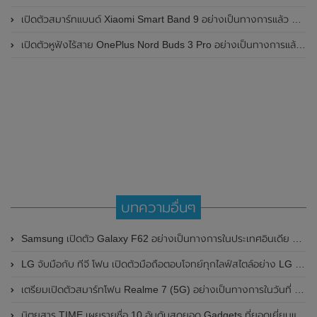
เปิดตัวสมาร์ทแบนด์ Xiaomi Smart Band 9 อย่างเป็นทางการแล้ว มาพร้อมหน้าจอ AMOLED ขนาด 1.62 นิ้ว , ตัวเรือนเป็นโลหะ และแบตเตอรี่สุดอึดสามารถใช้งานได้นานถึง 21 วัน
เปิดตัวหูฟังไร้สาย OnePlus Nord Buds 3 Pro อย่างเป็นทางการแล้ว มาพร้อมระบบตัดเสียงรบกวน (ANC) สามารถลดเสียงรบกวนได้ 49dB และแบตเตอรี่สุดอึดใช้งานได้นานสูงสุดถึง 44 ชั่วโมง
บทความอื่นๆ
Samsung เปิดตัว Galaxy F62 อย่างเป็นทางการในประเทศอินเดีย มาพร้อมกับชิปเซ็ต Exynos 9825 และแบตเตอรี่ 7,000 mAh ในราคาเป็นมิตรเริ่มต้นไม่ถึงหมื่น
LG จับมือกับ ทีจี โฟน เปิดตัวมือถือตอบโจทย์ทุกไลฟ์สไตล์อย่าง LG G5SE และ LG Stylus 2
เตรียมเปิดตัวสมาร์ทโฟน Realme 7 (5G) อย่างเป็นทางการในวันที่ 19 พฤศจิกายน 2020 นี้ที่อังกฤษ
นิตยสาร TIME เผยรายชื่อ 10 อันดับสุดยอด Gadgets ที่ยอดเยี่ยมแห่งทศวรรษ