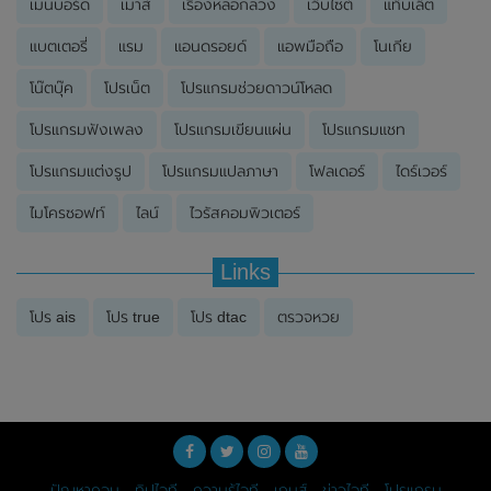
เมนบอร์ด
เมาส์
เรื่องหลอกลวง
เว็บไซต์
แท็บเล็ต
แบตเตอรี่
แรม
แอนดรอยด์
แอพมือถือ
โนเกีย
โน๊ตบุ๊ค
โปรเน็ต
โปรแกรมช่วยดาวน์โหลด
โปรแกรมฟังเพลง
โปรแกรมเขียนแผ่น
โปรแกรมแชท
โปรแกรมแต่งรูป
โปรแกรมแปลภาษา
โฟลเดอร์
ไดร์เวอร์
ไมโครซอฟท์
ไลน์
ไวรัสคอมพิวเตอร์
Links
โปร ais
โปร true
โปร dtac
ตรวจหวย
ปัญหาคอม
ทิปไอที
ความรู้ไอที
เกมส์
ข่าวไอที
โปรแกรม