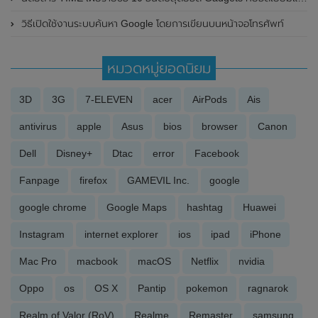
วิธีเปิดใช้งานระบบค้นหา Google โดยการเขียนบนหน้าจอโทรศัพท์
หมวดหมู่ยอดนิยม
3D
3G
7-ELEVEN
acer
AirPods
Ais
antivirus
apple
Asus
bios
browser
Canon
Dell
Disney+
Dtac
error
Facebook
Fanpage
firefox
GAMEVIL Inc.
google
google chrome
Google Maps
hashtag
Huawei
Instagram
internet explorer
ios
ipad
iPhone
Mac Pro
macbook
macOS
Netflix
nvidia
Oppo
os
OS X
Pantip
pokemon
ragnarok
Realm of Valor (RoV)
Realme
Remaster
samsung