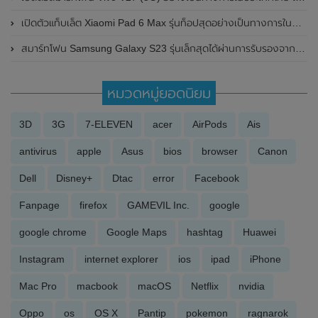
เปิดตัวแท็บเล็ต Xiaomi Pad 6 Max รุ่นท็อปสุดอย่างเป็นทางการในประเทศจีน มาพร้อมหน้าจอแสดงผลขนาดใหญ่ 14 นิ้ว
สมาร์ทโฟน Samsung Galaxy S23 รุ่นเล็กสุดได้ผ่านการรับรองจาก Geekbench แล้ว มาพร้อมชิปเซ็ต Snapdragon 8 Gen 2 ตัวใหม่ล่าสุด
หมวดหมู่ยอดนิยม
3D
3G
7-ELEVEN
acer
AirPods
Ais
antivirus
apple
Asus
bios
browser
Canon
Dell
Disney+
Dtac
error
Facebook
Fanpage
firefox
GAMEVIL Inc.
google
google chrome
Google Maps
hashtag
Huawei
Instagram
internet explorer
ios
ipad
iPhone
Mac Pro
macbook
macOS
Netflix
nvidia
Oppo
os
OS X
Pantip
pokemon
ragnarok