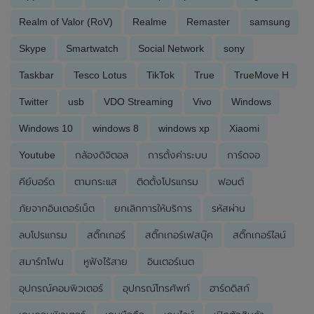
Realm of Valor (RoV)
Realme
Remaster
samsung
Skype
Smartwatch
Social Network
sony
Taskbar
Tesco Lotus
TikTok
True
TrueMove H
Twitter
usb
VDO Streaming
Vivo
Windows
Windows 10
windows 8
windows xp
Xiaomi
Youtube
กล้องดิจิตอล
การตั้งค่าระบบ
การ์ดจอ
คีย์บอร์ด
ตามกระแส
ติดตั้งโปรแกรม
ฟอนต์
ภัยจากอินเตอร์เน็ต
ยกเลิกการให้บริการ
รหัสผ่าน
ลบโปรแกรม
สติ๊กเกอร์
สติ๊กเกอร์เฟสบุ๊ค
สติ๊กเกอร์ไลน์
สมาร์ทโฟน
หูฟังไร้สาย
อินเตอร์เนต
อุปกรณ์คอมพิวเตอร์
อุปกรณ์โทรศัพท์
ฮาร์ดดิสก์