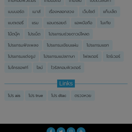
เกมคอมพิวเตอร์
เกมมือถือ
เกมไลน์
เปิดตัวสินค้า
เมนบอร์ด
เมาส์
เรื่องหลอกลวง
เว็บไซต์
แท็บเล็ต
แบตเตอรี่
แรม
แอนดรอยด์
แอพมือถือ
โนเกีย
โน๊ตบุ๊ค
โปรเน็ต
โปรแกรมช่วยดาวน์โหลด
โปรแกรมฟังเพลง
โปรแกรมเขียนแผ่น
โปรแกรมแชท
โปรแกรมแต่งรูป
โปรแกรมแปลภาษา
โฟลเดอร์
ไดร์เวอร์
ไมโครซอฟท์
ไลน์
ไวรัสคอมพิวเตอร์
Links
โปร ais
โปร true
โปร dtac
ตรวจหวย