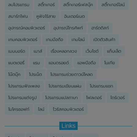
ลบโปรแกรม
สติ๊กเกอร์
สติ๊กเกอร์เฟสบุ๊ค
สติ๊กเกอร์ไลน์
สมาร์ทโฟน
หูฟังไร้สาย
อินเตอร์เนต
อุปกรณ์คอมพิวเตอร์
อุปกรณ์โทรศัพท์
ฮาร์ดดิสก์
เกมคอมพิวเตอร์
เกมมือถือ
เกมไลน์
เปิดตัวสินค้า
เมนบอร์ด
เมาส์
เรื่องหลอกลวง
เว็บไซต์
แท็บเล็ต
แบตเตอรี่
แรม
แอนดรอยด์
แอพมือถือ
โนเกีย
โน๊ตบุ๊ค
โปรเน็ต
โปรแกรมช่วยดาวน์โหลด
โปรแกรมฟังเพลง
โปรแกรมเขียนแผ่น
โปรแกรมแชท
โปรแกรมแต่งรูป
โปรแกรมแปลภาษา
โฟลเดอร์
ไดร์เวอร์
ไมโครซอฟท์
ไลน์
ไวรัสคอมพิวเตอร์
Links