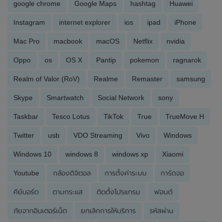
google chrome
Google Maps
hashtag
Huawei
Instagram
internet explorer
ios
ipad
iPhone
Mac Pro
macbook
macOS
Netflix
nvidia
Oppo
os
OS X
Pantip
pokemon
ragnarok
Realm of Valor (RoV)
Realme
Remaster
samsung
Skype
Smartwatch
Social Network
sony
Taskbar
Tesco Lotus
TikTok
True
TrueMove H
Twitter
usb
VDO Streaming
Vivo
Windows
Windows 10
windows 8
windows xp
Xiaomi
Youtube
กล้องดิจิตอล
การตั้งค่าระบบ
การ์ดจอ
คีย์บอร์ด
ตามกระแส
ติดตั้งโปรแกรม
ฟอนต์
ภัยจากอินเตอร์เน็ต
ยกเลิกการให้บริการ
รหัสผ่าน