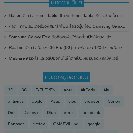
บทความอื่นๆ
Honor เปิดตัว Honor Tablet 6 และ Honor Tablet X6 อย่างเป็นทางการที่ประเทศจีน ในราคาสบายกระเป๋า
หลุด!! ภาพเรนเดอร์ของสมาร์ทโฟนเรือธงรุ่นท๊อป Samsung Galaxy S22 Ultra ที่มาพร้อมช่องใส่ปากกา S Pen และกล้องหลัง 4 ตัว
Samsung Galaxy Fold มือถือจอพับได้สุดล้ำ เปิดให้จองแล้ว
Realme เปิดตัว Narzo 30 Pro (5G) มาพร้อมจอ 120Hz และNarzo 30A รุ่นเล็กราคาประหยัด มาพร้อมแบต 6,000mAh
Malware คืออะไร และวิธีป้องกันไม่ให้ตกเป็นเหยื่อของเหล่ามัลแวร์
หมวดหมู่ยอดนิยม
3D
3G
7-ELEVEN
acer
AirPods
Ais
antivirus
apple
Asus
bios
browser
Canon
Dell
Disney+
Dtac
error
Facebook
Fanpage
firefox
GAMEVIL Inc.
google