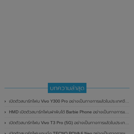
บทความล่าสุด
เปิดตัวสมาร์ทโฟน Vivo Y300 Pro อย่างเป็นทางการแล้วในประเทศจีน มาพร้อมดีไซน์พรีเมี่ยม ทนทาน และแบตเตอรี่สุดอึดขนาดใหญ่ 6,500mAh พร้อมรองรับการชาร์จไว 80W
HMD เปิดตัวสมาร์ทโฟนฝาพับได้ Barbie Phone อย่างเป็นทางการแล้ว มาพร้อมธีมสีชมพูสดใส
เปิดตัวสมาร์ทโฟน Vivo T3 Pro (5G) อย่างเป็นทางการแล้วในประเทศอินเดีย
เปิดตัวสมาร์ทโฟนเกมมิ่ง TECNO POVA 6 Neo อย่างเป็นทางการแล้วในประเทศไทย ในราคา 8,499 บาท