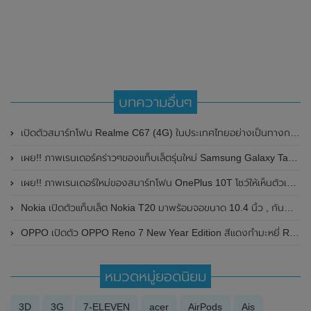
บทความอื่นๆ
เปิดตัวสมาร์ทโฟน Realme C67 (4G) ในประเทศไทยอย่างเป็นทางการแล้ว ในราคาเพียง 6,499 บาท
เผย!! ภาพเรนเดอร์คร่าวๆของแท็บเล็ตรุ่นใหม่ Samsung Galaxy Tab A ขนาด 8.4 (2021) โชว์ดีไซน์ตัวเครื่องรอบด้าน มาพร้อม USB-C และอื่นๆ
เผย!! ภาพเรนเดอร์ใหม่ของสมาร์ทโฟน OnePlus 10T โชว์ให้เห็นตัวเลือกสี พร้อมรายละเอียดสเปกก่อนเปิดตัวในเร็วๆนี้
Nokia เปิดตัวแท็บเล็ต Nokia T20 มาพร้อมจอขนาด 10.4 นิ้ว , กันน้ำได้ และรองรับทั้ง Wi-Fi , 4G/LTE
OPPO เปิดตัว OPPO Reno 7 New Year Edition สีแดงกำมะหยี่ Red Velvet รุ่นพิเศษต้อนรับปีใหม่ 2022
หมวดหมู่ยอดนิยม
3D
3G
7-ELEVEN
acer
AirPods
Ais