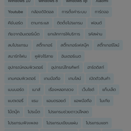
Windows 10
windows 8
windows xp
Xiaomi
Youtube
กล้องดิจิตอล
การตั้งค่าระบบ
การ์ดจอ
คีย์บอร์ด
ตามกระแส
ติดตั้งโปรแกรม
ฟอนต์
ภัยจากอินเตอร์เน็ต
ยกเลิกการให้บริการ
รหัสผ่าน
ลบโปรแกรม
สติ๊กเกอร์
สติ๊กเกอร์เฟสบุ๊ค
สติ๊กเกอร์ไลน์
สมาร์ทโฟน
หูฟังไร้สาย
อินเตอร์เนต
อุปกรณ์คอมพิวเตอร์
อุปกรณ์โทรศัพท์
ฮาร์ดดิสก์
เกมคอมพิวเตอร์
เกมมือถือ
เกมไลน์
เปิดตัวสินค้า
เมนบอร์ด
เมาส์
เรื่องหลอกลวง
เว็บไซต์
แท็บเล็ต
แบตเตอรี่
แรม
แอนดรอยด์
แอพมือถือ
โนเกีย
โน๊ตบุ๊ค
โปรเน็ต
โปรแกรมช่วยดาวน์โหลด
โปรแกรมฟังเพลง
โปรแกรมเขียนแผ่น
โปรแกรมแชท