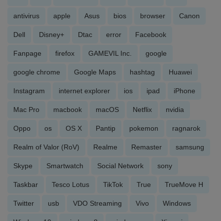
antivirus
apple
Asus
bios
browser
Canon
Dell
Disney+
Dtac
error
Facebook
Fanpage
firefox
GAMEVIL Inc.
google
google chrome
Google Maps
hashtag
Huawei
Instagram
internet explorer
ios
ipad
iPhone
Mac Pro
macbook
macOS
Netflix
nvidia
Oppo
os
OS X
Pantip
pokemon
ragnarok
Realm of Valor (RoV)
Realme
Remaster
samsung
Skype
Smartwatch
Social Network
sony
Taskbar
Tesco Lotus
TikTok
True
TrueMove H
Twitter
usb
VDO Streaming
Vivo
Windows