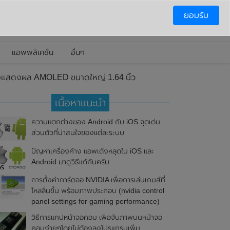
ยอมรับ
แอพพลิเคชั่น
อื่นๆ
าจอแสดงผล AMOLED ขนาดใหญ่ 1.64 นิ้ว
เนื้อหาแนะนำ
ความแตกต่างของ Android กับ iOS จุดเด่น
ส่วนตัวที่น่าสนใจของแต่ละระบบ
ปัญหาเครื่องค้าง แอพเด้งหลุดใน iOS และ
Android มาดูวิธีแก้กันครับ
การตั้งค่าการ์ดจอ NVIDIA เพื่อการเล่นเกมส์ที่
ไหลลื่นขึ้น พร้อมภาพประกอบ (nvidia control
panel settings for gaming performance)
วิธีการแคปหน้าจอคอม เพื่อจับภาพบนหน้าจอ
คอมง่ายๆโดยไม่ต้องลงโปรแกรมเพิ่ม