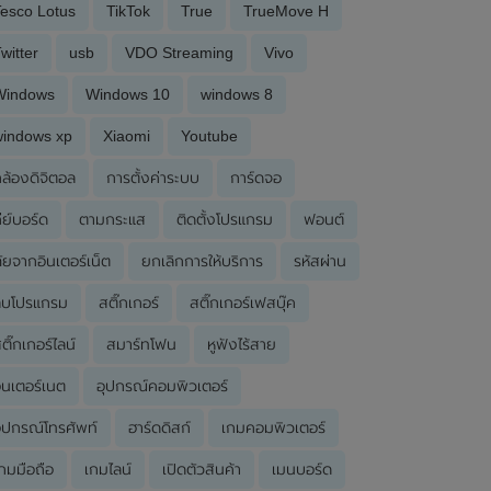
esco Lotus
TikTok
True
TrueMove H
witter
usb
VDO Streaming
Vivo
Windows
Windows 10
windows 8
windows xp
Xiaomi
Youtube
ล้องดิจิตอล
การตั้งค่าระบบ
การ์ดจอ
ีย์บอร์ด
ตามกระแส
ติดตั้งโปรแกรม
ฟอนต์
ัยจากอินเตอร์เน็ต
ยกเลิกการให้บริการ
รหัสผ่าน
ลบโปรแกรม
สติ๊กเกอร์
สติ๊กเกอร์เฟสบุ๊ค
ติ๊กเกอร์ไลน์
สมาร์ทโฟน
หูฟังไร้สาย
ินเตอร์เนต
อุปกรณ์คอมพิวเตอร์
ุปกรณ์โทรศัพท์
ฮาร์ดดิสก์
เกมคอมพิวเตอร์
กมมือถือ
เกมไลน์
เปิดตัวสินค้า
เมนบอร์ด