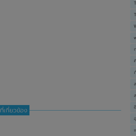
T
T
ก
ค
ภ
ส
อ
ที่เกี่ยวข้อง
อ
เ