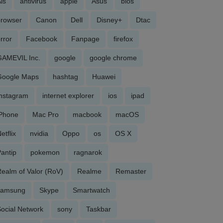
is
antivirus
apple
Asus
bios
browser
Canon
Dell
Disney+
Dtac
rror
Facebook
Fanpage
firefox
GAMEVIL Inc.
google
google chrome
Google Maps
hashtag
Huawei
Instagram
internet explorer
ios
ipad
iPhone
Mac Pro
macbook
macOS
etflix
nvidia
Oppo
os
OS X
antip
pokemon
ragnarok
ealm of Valor (RoV)
Realme
Remaster
samsung
Skype
Smartwatch
ocial Network
sony
Taskbar