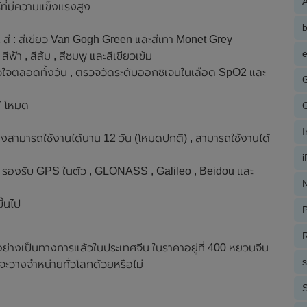
A
ที่มีความแข็งแรงสูง
2 สี : สีเขียว Van Gogh Green และสีเทา Monet Grey
e
สีฟ้า , สีส้ม , สีชมพู และสีเขียวเข้ม
วใจตลอดทั้งวัน , ตรวจวัดระดับออกซิเจนในเลือด SpO2 และ
7 โหมด
มงสามารถใช้งานได้นาน 12 วัน (โหมดปกติ) , สามารถใช้งานได้
C , รองรับ GPS ในตัว , GLONASS , Galileo , Beidou และ
N
ึ้นไป
P
R
่างเป็นทางการแล้วในประเทศจีน ในราคาอยู่ที่ 400 หยวนจีน
าจะวางจำหน่ายทั่วโลกด้วยหรือไม่
S