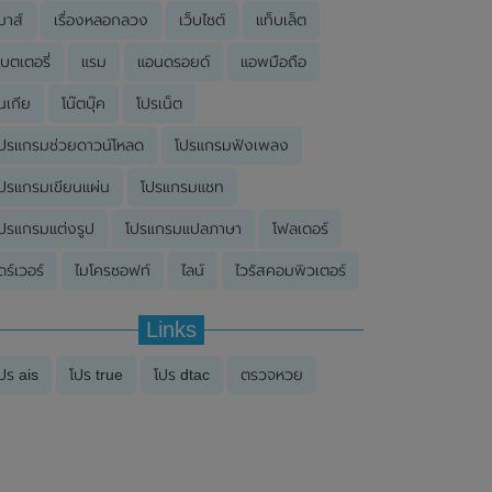
มาส์
เรื่องหลอกลวง
เว็บไซต์
แท็บเล็ต
บตเตอรี่
แรม
แอนดรอยด์
แอพมือถือ
นเกีย
โน๊ตบุ๊ค
โปรเน็ต
ปรแกรมช่วยดาวน์โหลด
โปรแกรมฟังเพลง
ปรแกรมเขียนแผ่น
โปรแกรมแชท
ปรแกรมแต่งรูป
โปรแกรมแปลภาษา
โฟลเดอร์
ดร์เวอร์
ไมโครซอฟท์
ไลน์
ไวรัสคอมพิวเตอร์
Links
ปร ais
โปร true
โปร dtac
ตรวจหวย