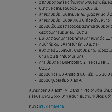
วัสดุของตัวเครื่องทำมาจากไฟเบอร์โพลีเมอร์
ขนาดของสายรัดข้อมือ 130-205 มม.
สายรัดข้อมือแบบสายซิลิโคนหุ้มด้วยหนัง มี 
สายรัดข้อมือแบบซิลิโคนมี 6 สี : สีดำ , สีขาว , 
รองรับเซ็นเซอร์ตรวจวัดอัตราการเต้นของหั
ตรวจจับการนอนหลับ เป็นต้น
มีโหมดติดตามการออกกำลังกายมากถึง 11
กันน้ำที่ระดับ 5ATM (น้ำลึก 50 เมตร)
แบตเตอรี่ 235mAh , ชาร์จประมาณหนึ่งชั่วโ
นาน 6 วัน (หากใช้งานหนัก)
การเชื่อมต่อ : Bluetooth 5.2 , รองรับ NF
QZSS
รองรับทั้งระบบ Android 6.0 หรือ iOS 10.0 ข
รองรับผู้ช่วยเสียง Xiao Ai
สมาร์ทวอทช์ Xiaomi Mi Band 7 Pro วางจำหน่ายอย
หรือประมาณ 2,xxx บาท แต่น่าเสียดายที่ไม่ได้ระบุว่
ที่มา :
mi
,
gsmarena