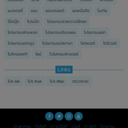
แบตเตอรี่
แรม
แอนดรอยด์
แอพมือถือ
โนเกีย
โน๊ตบุ๊ค
โปรเน็ต
โปรแกรมช่วยดาวน์โหลด
โปรแกรมฟังเพลง
โปรแกรมเขียนแผ่น
โปรแกรมแชท
โปรแกรมแต่งรูป
โปรแกรมแปลภาษา
โฟลเดอร์
ไดร์เวอร์
ไมโครซอฟท์
ไลน์
ไวรัสคอมพิวเตอร์
Links
โปร ais
โปร true
โปร dtac
ตรวจหวย
ปัญหาคอม
ทิปไอที
ความรู้ไอที
เกมส์
ข่าวไอที
โปรแกรม