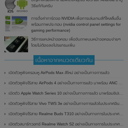
วิธีแก้กันครับ
การตั้งค่าการ์ดจอ NVIDIA เพื่อการเล่นเกมส์ที่ไหลลื่นขึ้น
พร้อมภาพประกอบ (nvidia control panel settings for
gaming performance)
วิธีการแคปหน้าจอคอม เพื่อจับภาพบนหน้าจอคอมง่ายๆ
โดยไม่ต้องลงโปรแกรมเพิ่ม
เนื้อหาจากหมวดเดียวกัน
เปิดตัวหูฟังครอบหู AirPods Max สีใหม่ อย่างเป็นทางการแล้ว
เปิดตัวหูฟังไร้สาย AirPods 4 อย่างเป็นทางการแล้ว มาพร้อม ANC และฟีเจอร์ใหม่มากมาย
เปิดตัว Apple Watch Series 10 อย่างเป็นทางการแล้ว มาพร้อมชิปเซ็ตรุ่น S10
เปิดตัวหูฟังไร้สาย Vivo TWS 3e อย่างเป็นทางการแล้วในประเทศอินเดีย มาพร้อมระบบตัดเสียงรบกวน ANC ที่ 30dB , ป้องกันฝุ่นและกันน้ำที่ระดับ IP54 , แบตเตอรี่สามารถใช้งานนานสูงสุด 36 ชั่วโมง
เปิดตัวหูฟังไร้สาย Realme Buds T310 อย่างเป็นทางการในประเทศอินเดีย มาพร้อมระบบตัดเสียงรบกวน ANC สูงสุด 46dB , เสียงรอบทิศทาง 360 องศา , แบตเตอรี่สามารถใช้งานได้นานสูงสุด 40 ชั่วโมง
เปิดตัวสมาร์ทวอทช์ Realme Watch S2 อย่างเป็นทางการในประเทศอินเดีย มาพร้อมตัวเรือนสแตนเลสสตีล , หน้าจอแสดงผล AMOLED ขนาด 1.43 นิ้ว , แบตเตอรี่ขนาดใหญ่ใช้งานได้นาน 20 วัน และรองรับคำสั่งเสียง Super AI Engine ที่ขับเคลื่อนโดย ChatGPT