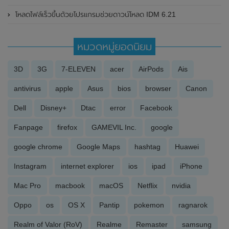
โหลดไฟล์เร็วขึ้นด้วยโปรแกรมช่วยดาวน์โหลด IDM 6.21
หมวดหมู่ยอดนิยม
3D
3G
7-ELEVEN
acer
AirPods
Ais
antivirus
apple
Asus
bios
browser
Canon
Dell
Disney+
Dtac
error
Facebook
Fanpage
firefox
GAMEVIL Inc.
google
google chrome
Google Maps
hashtag
Huawei
Instagram
internet explorer
ios
ipad
iPhone
Mac Pro
macbook
macOS
Netflix
nvidia
Oppo
os
OS X
Pantip
pokemon
ragnarok
Realm of Valor (RoV)
Realme
Remaster
samsung