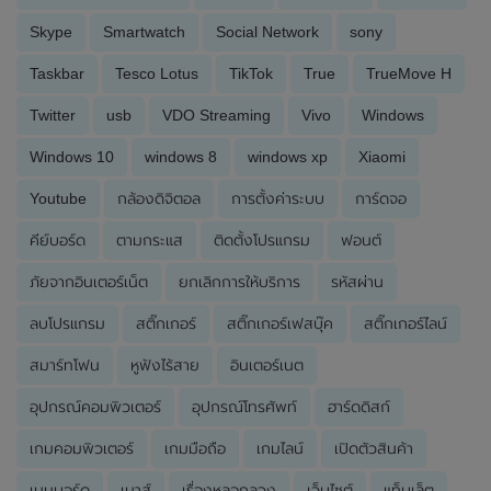
Skype
Smartwatch
Social Network
sony
Taskbar
Tesco Lotus
TikTok
True
TrueMove H
Twitter
usb
VDO Streaming
Vivo
Windows
Windows 10
windows 8
windows xp
Xiaomi
Youtube
กล้องดิจิตอล
การตั้งค่าระบบ
การ์ดจอ
คีย์บอร์ด
ตามกระแส
ติดตั้งโปรแกรม
ฟอนต์
ภัยจากอินเตอร์เน็ต
ยกเลิกการให้บริการ
รหัสผ่าน
ลบโปรแกรม
สติ๊กเกอร์
สติ๊กเกอร์เฟสบุ๊ค
สติ๊กเกอร์ไลน์
สมาร์ทโฟน
หูฟังไร้สาย
อินเตอร์เนต
อุปกรณ์คอมพิวเตอร์
อุปกรณ์โทรศัพท์
ฮาร์ดดิสก์
เกมคอมพิวเตอร์
เกมมือถือ
เกมไลน์
เปิดตัวสินค้า
เมนบอร์ด
เมาส์
เรื่องหลอกลวง
เว็บไซต์
แท็บเล็ต