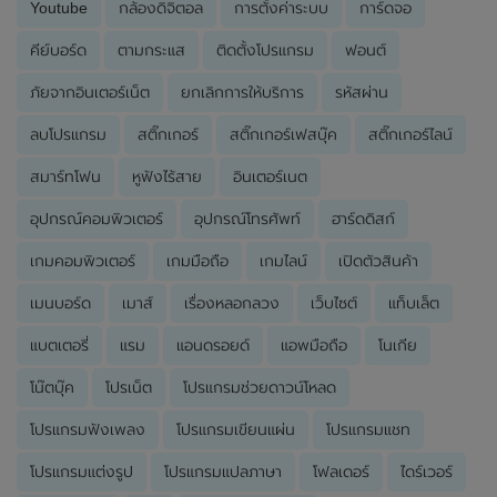
Youtube
กล้องดิจิตอล
การตั้งค่าระบบ
การ์ดจอ
คีย์บอร์ด
ตามกระแส
ติดตั้งโปรแกรม
ฟอนต์
ภัยจากอินเตอร์เน็ต
ยกเลิกการให้บริการ
รหัสผ่าน
ลบโปรแกรม
สติ๊กเกอร์
สติ๊กเกอร์เฟสบุ๊ค
สติ๊กเกอร์ไลน์
สมาร์ทโฟน
หูฟังไร้สาย
อินเตอร์เนต
อุปกรณ์คอมพิวเตอร์
อุปกรณ์โทรศัพท์
ฮาร์ดดิสก์
เกมคอมพิวเตอร์
เกมมือถือ
เกมไลน์
เปิดตัวสินค้า
เมนบอร์ด
เมาส์
เรื่องหลอกลวง
เว็บไซต์
แท็บเล็ต
แบตเตอรี่
แรม
แอนดรอยด์
แอพมือถือ
โนเกีย
โน๊ตบุ๊ค
โปรเน็ต
โปรแกรมช่วยดาวน์โหลด
โปรแกรมฟังเพลง
โปรแกรมเขียนแผ่น
โปรแกรมแชท
โปรแกรมแต่งรูป
โปรแกรมแปลภาษา
โฟลเดอร์
ไดร์เวอร์