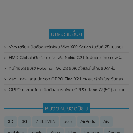
บทความอื่นๆ
Vivo เตรียมเปิดตัวสมาร์ทโฟน Vivo X80 Series ในวันที่ 25 เมษายน 2022 นี้ ที่ประเทศจีน
HMD Global เปิดตัวสมาร์ทโฟน Nokia G21 ในประเทศไทย มาพร้อมฟีเจอร์ปลดล็อกด้วยใบหน้าแม้ไม่ได้ใส่แมสก์
คนไทยเตรียมเฮ Pokémon Go เตรียมเปิดให้เล่นในไทยสัปดาห์นี้
หลุด!! ภาพและสเปกของ OPPO Find X2 Lite สมาร์ทโฟนระดับกลางรุ่นใหม่
OPPO ประเทศไทย เปิดตัวสมาร์ทโฟน OPPO Reno 7Z(5G) อย่างเป็นทางการแล้ว ในราคาเพียง 12,990 บาท
หมวดหมู่ยอดนิยม
3D
3G
7-ELEVEN
acer
AirPods
Ais
antivirus
apple
Asus
bios
browser
Canon