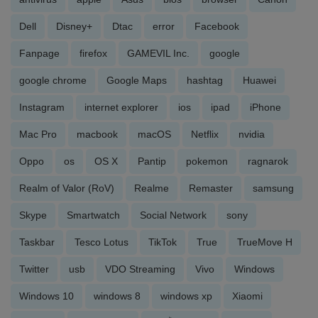
Dell
Disney+
Dtac
error
Facebook
Fanpage
firefox
GAMEVIL Inc.
google
google chrome
Google Maps
hashtag
Huawei
Instagram
internet explorer
ios
ipad
iPhone
Mac Pro
macbook
macOS
Netflix
nvidia
Oppo
os
OS X
Pantip
pokemon
ragnarok
Realm of Valor (RoV)
Realme
Remaster
samsung
Skype
Smartwatch
Social Network
sony
Taskbar
Tesco Lotus
TikTok
True
TrueMove H
Twitter
usb
VDO Streaming
Vivo
Windows
Windows 10
windows 8
windows xp
Xiaomi