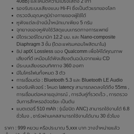
40dB) และโหมดความโปร่งใสถึง 2 เท่า
รองรับระบบเสียงแบบ Hi-Fi ซึ่งเป็นตัวแรกของโลก
ตรวจจับอุณหภูมิร่างกายของผู้ใช้ได้
หูฟังแต่ละข้างมีน้ำหนักเบาเพียง 5 กรัม
จุกยางของหูฟังใช้วัสดุแบบเกรดทางการแพทย์
มีไดรเวอร์ไดนามิก 12.2 มม. และ Nano-composite
Diaphragm 3 ชั้น (ไดอะแฟรมคอมโพสิตนาโน)
ชิป aptX Lossless ของ Qualcomm เพื่อให้ได้คุณภาพ
เสียงที่ดี เหมือนได้ฟังเสียงต้นฉบับจากแผ่น CD
มีระบบเสียงรอบทิศทาง 360 องศา
มีไมโครโฟนทั้งหมด 3 ตัว
การเชื่อมต่อ : Bluetooth 5.3 และ Bluetooth LE Audio
รองรับฟีเจอร์ : โหมด latency สามารถลดลงได้ถึง 55ms ,
การเชื่อมต่อหลายอุปกรณ์ , การจับคู่ที่รวดเร็ว , การตรวจ
จับการสึกหรออัจฉริยะ เป็นต้น
แบตเตอรี่ 510 mAh : (เมื่อปิด ANC) สามารถใช้งานได้ 6.8
ชั่วโมง , ชาร์จผ่านเคสสามารถใช้งานได้นาน 30 ชั่วโมง
ราคา : 999 หยวน หรือประมาณ 5,xxx บาท วางจำหน่ายแล้ว