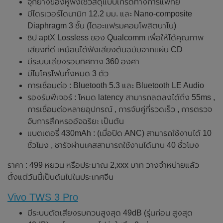
จุกยางของหูฟังใช้วัสดุแบบเกรดทางการแพทย์
มีไดรเวอร์ไดนามิก 12.2 มม. และ Nano-composite
Diaphragm 3 ชั้น (ไดอะแฟรมคอมโพสิตนาโน)
ชิป aptX Lossless ของ Qualcomm เพื่อให้ได้คุณภาพ
เสียงที่ดี เหมือนได้ฟังเสียงต้นฉบับจากแผ่น CD
มีระบบเสียงรอบทิศทาง 360 องศา
มีไมโครโฟนทั้งหมด 3 ตัว
การเชื่อมต่อ : Bluetooth 5.3 และ Bluetooth LE Audio
รองรับฟีเจอร์ : โหมด latency สามารถลดลงได้ถึง 55ms ,
การเชื่อมต่อหลายอุปกรณ์ , การจับคู่ที่รวดเร็ว , การตรวจ
จับการสึกหรออัจฉริยะ เป็นต้น
แบตเตอรี่ 430mAh : (เมื่อปิด ANC) สามารถใช้งานได้ 10
ชั่วโมง , ชาร์จผ่านเคสสามารถใช้งานได้นาน 40 ชั่วโมง
ราคา : 499 หยวน หรือประมาณ 2,xxx บาท วางจำหน่ายแล้ว
ตั้งแต่วันนี้เป็นต้นไปในประเทศจีน
Vivo TWS 3 Pro
มีระบบตัดเสียงรบกวนสูงสุด 49dB (รุ่นก่อน สูงสุด