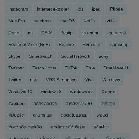
Instagram
internet explorer
ios
ipad
iPhone
Mac Pro
macbook
macOS
Netflix
nvidia
Oppo
os
OS X
Pantip
pokemon
ragnarok
Realm of Valor (RoV)
Realme
Remaster
samsung
Skype
Smartwatch
Social Network
sony
Taskbar
Tesco Lotus
TikTok
True
TrueMove H
Twitter
usb
VDO Streaming
Vivo
Windows
Windows 10
windows 8
windows xp
Xiaomi
Youtube
กล้องดิจิตอล
การตั้งค่าระบบ
การ์ดจอ
คีย์บอร์ด
ตามกระแส
ติดตั้งโปรแกรม
ฟอนต์
ภัยจากอินเตอร์เน็ต
ยกเลิกการให้บริการ
รหัสผ่าน
ลบโปรแกรม
สติ๊กเกอร์
สติ๊กเกอร์เฟสบุ๊ค
สติ๊กเกอร์ไลน์