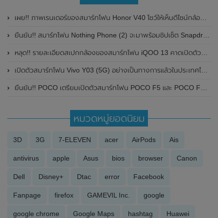
เผย!! ภาพเรนเดอร์ของสมาร์ทโฟน Honor V40 โชว์ให้เห็นดีไซน์กล้องหลังที่เหมือนหน้าปัดนาฬิกา พร้อมเผยสเปกและราคา คาดเตรียมเปิดตัวในเร็วๆนี้
ยืนยัน!! สมาร์ทโฟน Nothing Phone (2) จะมาพร้อมชิปเซ็ต Snapdragon 8+ Gen 1 ของ Qualcomm
หลุด!! รายละเอียดสเปกกล้องของสมาร์ทโฟน iQOO 13 คาดเปิดตัวที่ประเทศจีนในเดือนพฤศจิกายน 2024 นี้
เปิดตัวสมาร์ทโฟน Vivo Y03 (5G) อย่างเป็นทางการแล้วในประเทศไทย ในราคาเริ่มต้นเพียง 3,299 บาท
ยืนยัน!! POCO เตรียมเปิดตัวสมาร์ทโฟน POCO F5 และ POCO F5 Pro อย่างเป็นทางการทั่วโลกในวันที่ 9 พฤษภาคม 2023 นี้
หมวดหมู่ยอดนิยม
3D
3G
7-ELEVEN
acer
AirPods
Ais
antivirus
apple
Asus
bios
browser
Canon
Dell
Disney+
Dtac
error
Facebook
Fanpage
firefox
GAMEVIL Inc.
google
google chrome
Google Maps
hashtag
Huawei