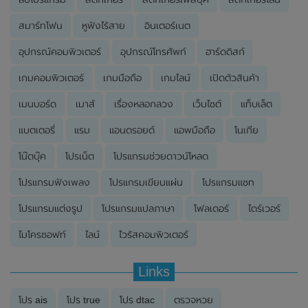
สมาร์ทโฟน
หูฟังไร้สาย
อินเตอร์เนต
อุปกรณ์คอมพิวเตอร์
อุปกรณ์โทรศัพท์
ฮาร์ดดิสก์
เกมคอมพิวเตอร์
เกมมือถือ
เกมไลน์
เปิดตัวสินค้า
เมนบอร์ด
เมาส์
เรื่องหลอกลวง
เว็บไซต์
แท็บเล็ต
แบตเตอรี่
แรม
แอนดรอยด์
แอพมือถือ
โนเกีย
โน๊ตบุ๊ค
โปรเน็ต
โปรแกรมช่วยดาวน์โหลด
โปรแกรมฟังเพลง
โปรแกรมเขียนแผ่น
โปรแกรมแชท
โปรแกรมแต่งรูป
โปรแกรมแปลภาษา
โฟลเดอร์
ไดร์เวอร์
ไมโครซอฟท์
ไลน์
ไวรัสคอมพิวเตอร์
Links
โปร ais
โปร true
โปร dtac
ตรวจหวย