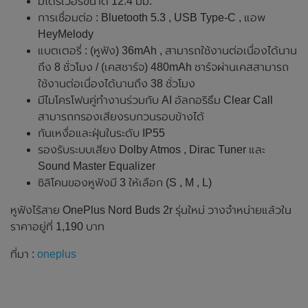
มีไดรเวอร์ขนาด 12.4 มม.
การเชื่อมต่อ : Bluetooth 5.3 , USB Type-C , แอพ
HeyMelody
แบตเตอรี่ : (หูฟัง) 36mAh , สามารถใช้งานต่อเนื่องได้นาน
ถึง 8 ชั่วโมง / (เคสชาร์จ) 480mAh ชาร์จผ่านเคสสามารถ
ใช้งานต่อเนื่องได้นานถึง 38 ชั่วโมง
มีไมโครโฟนคู่ทำงานร่วมกับ AI อัลกอริธึม Clear Call
สามารถกรองเสียงรบกวนรอบข้างได้
กันเหงื่อและฝุ่นในระดับ IP55
รองรับระบบเสียง Dolby Atmos , Dirac Tuner และ
Sound Master Equalizer
ซิลิโคนของหูฟังมี 3 ให้เลือก (S , M , L)
หูฟังไร้สาย OnePlus Nord Buds 2r รุ่นใหม่ วางจำหน่ายแล้วใน
ราคาอยู่ที่ 1,190 บาท
ที่มา :
oneplus