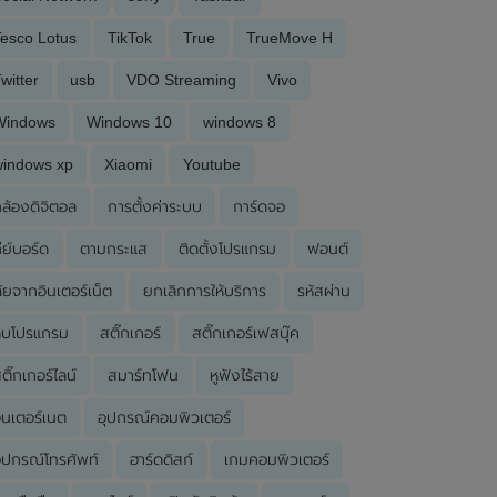
esco Lotus
TikTok
True
TrueMove H
witter
usb
VDO Streaming
Vivo
Windows
Windows 10
windows 8
windows xp
Xiaomi
Youtube
ล้องดิจิตอล
การตั้งค่าระบบ
การ์ดจอ
ีย์บอร์ด
ตามกระแส
ติดตั้งโปรแกรม
ฟอนต์
ัยจากอินเตอร์เน็ต
ยกเลิกการให้บริการ
รหัสผ่าน
ลบโปรแกรม
สติ๊กเกอร์
สติ๊กเกอร์เฟสบุ๊ค
ติ๊กเกอร์ไลน์
สมาร์ทโฟน
หูฟังไร้สาย
ินเตอร์เนต
อุปกรณ์คอมพิวเตอร์
ุปกรณ์โทรศัพท์
ฮาร์ดดิสก์
เกมคอมพิวเตอร์