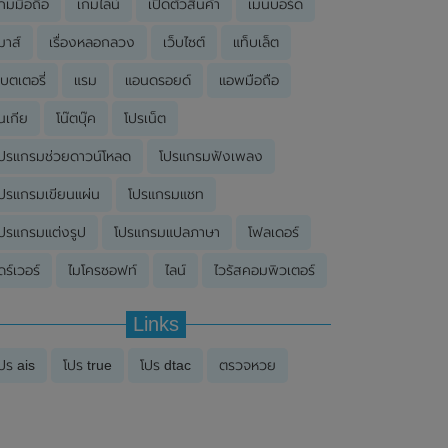
กมมือถือ
เกมไลน์
เปิดตัวสินค้า
เมนบอร์ด
มาส์
เรื่องหลอกลวง
เว็บไซต์
แท็บเล็ต
บตเตอรี่
แรม
แอนดรอยด์
แอพมือถือ
นเกีย
โน๊ตบุ๊ค
โปรเน็ต
ปรแกรมช่วยดาวน์โหลด
โปรแกรมฟังเพลง
ปรแกรมเขียนแผ่น
โปรแกรมแชท
ปรแกรมแต่งรูป
โปรแกรมแปลภาษา
โฟลเดอร์
ดร์เวอร์
ไมโครซอฟท์
ไลน์
ไวรัสคอมพิวเตอร์
Links
ปร ais
โปร true
โปร dtac
ตรวจหวย