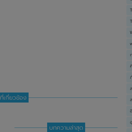
T
T
ก
ค
ภ
ที่เกี่ยวข้อง
ส
อ
อ
บทความล่าสุด