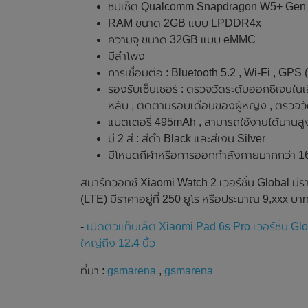
ชิปเซ็ต Qualcomm Snapdragon W5+ Gen 
RAM ขนาด 2GB แบบ LPDDR4x
ความจุ ขนาด 32GB แบบ eMMC
มีลำโพง
การเชื่อมต่อ : Bluetooth 5.2 , Wi-Fi , GPS 
รองรับเซ็นเซอร์ : ตรวจวัดระดับออกซิเจนใน
หลับ , ติดตามรอบเดือนของผู้หญิง , ตรวจวั
แบตเตอรี่ 495mAh , สามารถใช้งานได้นานสูงส
มี 2 สี : สีดำ Black และสีเงิน Silver
มีโหมดกีฬาหรือการออกกำลังกายมากกว่า 1
สมาร์ทวอทช์ Xiaomi Watch 2 เวอร์ชั่น Global มีราค
(LTE) มีราคาอยู่ที่ 250 ยูโร หรือประมาณ 9,xxx บา
-
เปิดตัวแท็บเล็ต Xiaomi Pad 6s Pro เวอร์ชั่น
ใหญ่ถึง 12.4 นิ้ว
ที่มา :
gsmarena
,
gsmarena