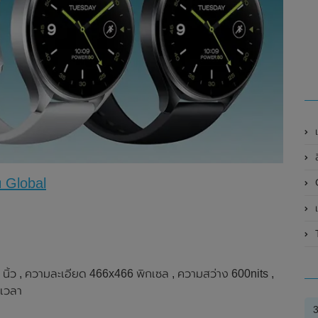
เ
น Global
G
เ
ว , ความละเอียด 466x466 พิกเซล , ความสว่าง 600nits ,
เวลา