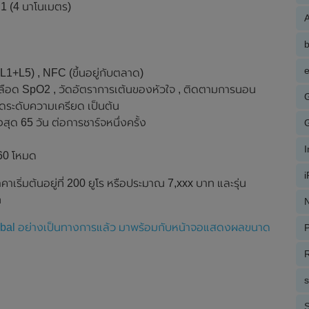
1 (4 นาโนเมตร)
A
e
(L1+L5) , NFC (ขึ้นอยู่กับตลาด)
เลือด SpO2 , วัดอัตราการเต้นของหัวใจ , ติดตามการนอน
ดระดับความเครียด เป็นต้น
ุด 65 วัน ต่อการชาร์จหนึ่งครั้ง
60 โหมด
าเริ่มต้นอยู่ที่ 200 ยูโร หรือประมาณ 7,xxx บาท และรุ่น
ท
N
 Global อย่างเป็นทางการแล้ว มาพร้อมกับหน้าจอแสดงผลขนาด
P
R
S