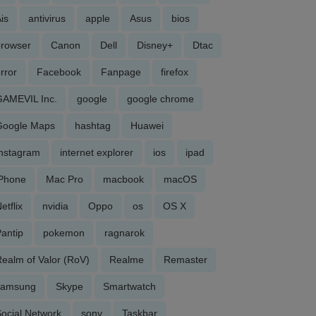
is
antivirus
apple
Asus
bios
browser
Canon
Dell
Disney+
Dtac
rror
Facebook
Fanpage
firefox
GAMEVIL Inc.
google
google chrome
Google Maps
hashtag
Huawei
Instagram
internet explorer
ios
ipad
iPhone
Mac Pro
macbook
macOS
etflix
nvidia
Oppo
os
OS X
antip
pokemon
ragnarok
ealm of Valor (RoV)
Realme
Remaster
samsung
Skype
Smartwatch
ocial Network
sony
Taskbar