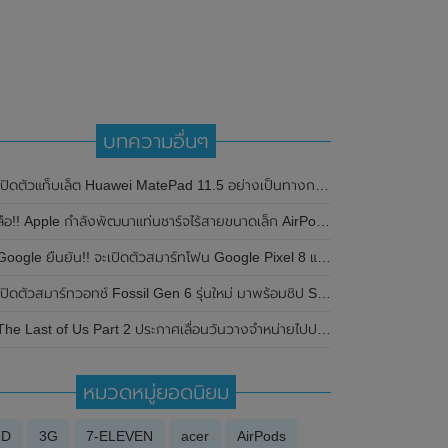
บทความอื่นๆ
ปิดตัวแท็บเล็ต Huawei MatePad 11.5 อย่างเป็นทางการแล้ว ในราคาสุดคุ้มเพียง 9,990 บาท
ลือ!! Apple กำลังพัฒนาแท่นชาร์จไร้สายขนาดเล็ก AirPower charging mat
oogle ยืนยัน!! จะเปิดตัวสมาร์ทโฟน Google Pixel 8 และ Google Pixel 8 Pro อย่างเป็นทางการในวันที่ 4 ตุลาคม 2023 นี้
ปิดตัวสมาร์ทวอทช์ Fossil Gen 6 รุ่นใหม่ มาพร้อมชิป Snapdragon Wear 4100+ และระบบ Wear OS
The Last of Us Part 2 ประกาศเลื่อนวันวางจำหน่ายไปปลายดือนพฤษภาคม 2020
หมวดหมู่ยอดนิยม
3D
3G
7-ELEVEN
acer
AirPods