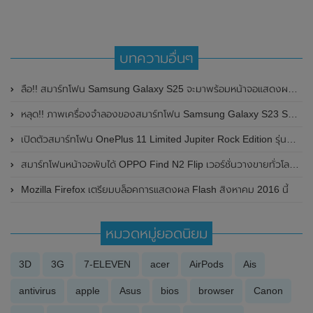
บทความอื่นๆ
ลือ!! สมาร์ทโฟน Samsung Galaxy S25 จะมาพร้อมหน้าจอแสดงผลขนาดใหญ่ 6.36 นิ้ว
หลุด!! ภาพเครื่องจำลองของสมาร์ทโฟน Samsung Galaxy S23 Series โชว์ความแตกต่างของทั้ง 3 รุ่น
เปิดตัวสมาร์ทโฟน OnePlus 11 Limited Jupiter Rock Edition รุ่นพิเศษในประเทศจีน มาพร้อมดีไซน์ฝาหลังลายหินอ่อนเหมือนดาวพฤหัสบดี
สมาร์ทโฟนหน้าจอพับได้ OPPO Find N2 Flip เวอร์ชั่นวางขายทั่วโลก โผล่ทดสอบประสิทธิภาพบน Geekbench มาพร้อมชิปเซ็ต Dimensity 9000+ ลุ้นเปิดตัวเร็วๆนี้
Mozilla Firefox เตรียมบล็อคการแสดงผล Flash สิงหาคม 2016 นี้
หมวดหมู่ยอดนิยม
3D
3G
7-ELEVEN
acer
AirPods
Ais
antivirus
apple
Asus
bios
browser
Canon