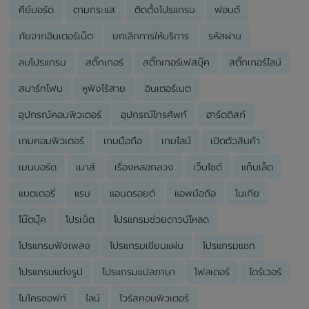
คีย์บอร์ด
ตามกระแส
ติดตั้งโปรแกรม
ฟอนต์
ภัยจากอินเตอร์เน็ต
ยกเลิกการให้บริการ
รหัสผ่าน
ลบโปรแกรม
สติ๊กเกอร์
สติ๊กเกอร์เฟสบุ๊ค
สติ๊กเกอร์ไลน์
สมาร์ทโฟน
หูฟังไร้สาย
อินเตอร์เนต
อุปกรณ์คอมพิวเตอร์
อุปกรณ์โทรศัพท์
ฮาร์ดดิสก์
เกมคอมพิวเตอร์
เกมมือถือ
เกมไลน์
เปิดตัวสินค้า
เมนบอร์ด
เมาส์
เรื่องหลอกลวง
เว็บไซต์
แท็บเล็ต
แบตเตอรี่
แรม
แอนดรอยด์
แอพมือถือ
โนเกีย
โน๊ตบุ๊ค
โปรเน็ต
โปรแกรมช่วยดาวน์โหลด
โปรแกรมฟังเพลง
โปรแกรมเขียนแผ่น
โปรแกรมแชท
โปรแกรมแต่งรูป
โปรแกรมแปลภาษา
โฟลเดอร์
ไดร์เวอร์
ไมโครซอฟท์
ไลน์
ไวรัสคอมพิวเตอร์