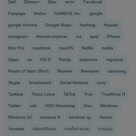
Dell
Disney+
Dtac
error
Facebook
Fanpage
firefox
GAMEVIL Inc.
google
google chrome
Google Maps
hashtag
Huawei
Instagram
internet explorer
ios
ipad
iPhone
Mac Pro
macbook
macOS
Netflix
nvidia
Oppo
os
OS X
Pantip
pokemon
ragnarok
Realm of Valor (RoV)
Realme
Remaster
samsung
Skype
Smartwatch
Social Network
sony
Taskbar
Tesco Lotus
TikTok
True
TrueMove H
Twitter
usb
VDO Streaming
Vivo
Windows
Windows 10
windows 8
windows xp
Xiaomi
Youtube
กล้องดิจิตอล
การตั้งค่าระบบ
การ์ดจอ