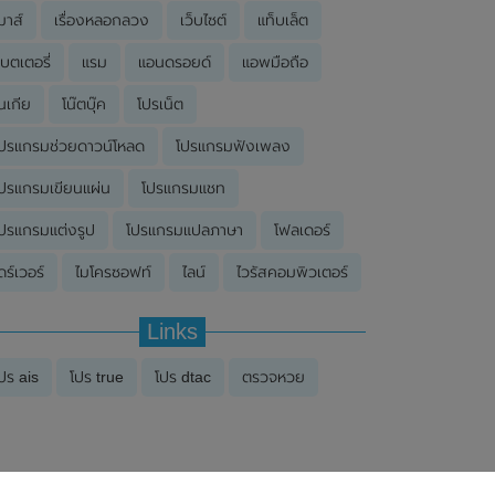
มาส์
เรื่องหลอกลวง
เว็บไซต์
แท็บเล็ต
บตเตอรี่
แรม
แอนดรอยด์
แอพมือถือ
นเกีย
โน๊ตบุ๊ค
โปรเน็ต
ปรแกรมช่วยดาวน์โหลด
โปรแกรมฟังเพลง
ปรแกรมเขียนแผ่น
โปรแกรมแชท
ปรแกรมแต่งรูป
โปรแกรมแปลภาษา
โฟลเดอร์
ดร์เวอร์
ไมโครซอฟท์
ไลน์
ไวรัสคอมพิวเตอร์
Links
ปร ais
โปร true
โปร dtac
ตรวจหวย