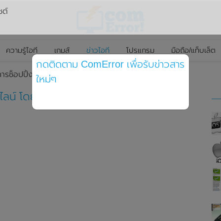
ซต์
ความรู้ไอที
เกมส์
ข่าวไอที
โปรแกรม
มือถือ/แท็บเล็ต
กดติดตาม ComError เพื่อรับข่าวสาร
ารช็อปปิ้งออนไลน์ โดยมีรถ Uber จัดส่งถึงที่
ใหม่ๆ
ลน์ โดยมีรถ Uber จัดส่งถึงที่