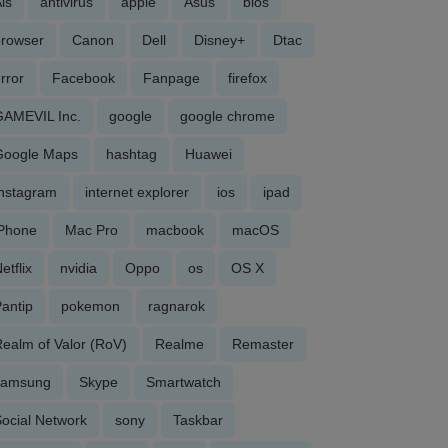
is
antivirus
apple
Asus
bios
browser
Canon
Dell
Disney+
Dtac
rror
Facebook
Fanpage
firefox
GAMEVIL Inc.
google
google chrome
Google Maps
hashtag
Huawei
Instagram
internet explorer
ios
ipad
iPhone
Mac Pro
macbook
macOS
etflix
nvidia
Oppo
os
OS X
antip
pokemon
ragnarok
ealm of Valor (RoV)
Realme
Remaster
samsung
Skype
Smartwatch
ocial Network
sony
Taskbar