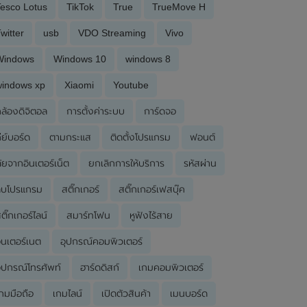
esco Lotus
TikTok
True
TrueMove H
witter
usb
VDO Streaming
Vivo
Windows
Windows 10
windows 8
windows xp
Xiaomi
Youtube
ล้องดิจิตอล
การตั้งค่าระบบ
การ์ดจอ
ีย์บอร์ด
ตามกระแส
ติดตั้งโปรแกรม
ฟอนต์
ัยจากอินเตอร์เน็ต
ยกเลิกการให้บริการ
รหัสผ่าน
ลบโปรแกรม
สติ๊กเกอร์
สติ๊กเกอร์เฟสบุ๊ค
ติ๊กเกอร์ไลน์
สมาร์ทโฟน
หูฟังไร้สาย
ินเตอร์เนต
อุปกรณ์คอมพิวเตอร์
ุปกรณ์โทรศัพท์
ฮาร์ดดิสก์
เกมคอมพิวเตอร์
กมมือถือ
เกมไลน์
เปิดตัวสินค้า
เมนบอร์ด