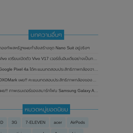
บทความอื่นๆ
กองทัพสหรัฐฯเผยกำลังสร้างชุด Nano Suit อยู่จริงๆ
Vivo เตรียมเปิดตัว Vivo V17 เวอร์ชั่นอินเดียอย่างเป็นทางการ
Google Pixel 4a ได้คะแนนทดสอบประสิทธิภาพกล้องจาก DxOMark รวม 111 คะแนน
XOMark เผย!! คะแนนทดสอบประสิทธิภาพกล้องของสมาร์ทโฟน Google Pixel 6 Pro ติดอันดับที่ 7 ได้คะแนนรวม 135 คะแนน
ผย!! ภาพเรนเดอร์ของสมาร์ทโฟน Samsung Galaxy A25 (5G) โชว์ดีไซน์ที่คุ้นเคยคล้าย Samsung Galaxy A24 (4G)
หมวดหมู่ยอดนิยม
3D
3G
7-ELEVEN
acer
AirPods