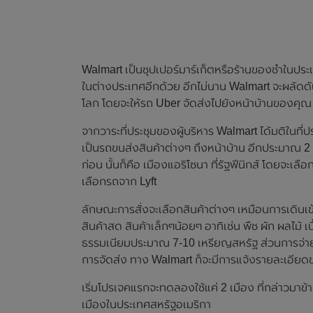
Walmart เป็นชุปเปอร์มาร์เก็ตหรือร้านของชำในประเ
ในต่างประเทศอีกด้วย อีกไม่นาน Walmart จะผลัดด
โลก โดยจะให้รถ Uber จัดส่งไปยังหน้าบ้านของคุ
จากวาระที่ประชุมของผู้บริหาร Walmart ได้มติในที่ปร
เป็นรถขนส่งสินค้าต่างๆ ถึงหน้าบ้าน อีกประมาณ 2 อาท
ก่อน นั้นก็คือ เมืองแอริโซนา ที่รัฐฟีนิกส์ โดยจะ
เลือกรถจาก Lyft
ลักษณะการสั่งจะเลือกสินค้าต่างๆ เหมือนการเดินเข้
สินค้าสด สินค้าเล็กๆน้อยๆ อาทิเช่น พืช ผัก ผลไม้ เนื้
ธรรมเนียมประมาณ 7-10 เหรียญสหรัฐ ส่วนการจ่ายจะจ
การจัดส่ง ทาง Walmart ก็จะมีการแจ้งรายละเอียดขอ
เริ่มโปรเจคแรกจะทดลองใช้แค่ 2 เมือง ที่กล่าวมา
เมืองในประเทศสหรัฐอเมริกา