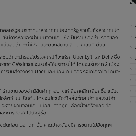
ทศสหรัฐอเมริกาที่มาสาขาทุกเมืองทุกรัฐ รวมไปถึงสาขาที่เปิด
เ
ันให้มีการซื้อของชำแบบออนไลน์ ซึ่งเป็นร้านของชำแรกๆของ
ณ แน่นอนว่า จะทำให้คุณสะดวกสบาย อีกมากเลยทีเดียว
ะชุมว่า จะนำร่องโปรเจคใหม่ที่จะให้รถ Uber Lyft และ Deliv ซึ่ง
เป
ิตย์ Walmart จะเริ่มให้ใช้บริการนี้ได้ โดยจะเริ่มจาก 2 เมือง
เป
เลือกการขนส่งจากรถ Uber และเมืองเดนเวอร์ รัฐโคโลราโด โดยจะ
เป
เป
าร้านขายของชำ มีสินค้าทุกอย่างให้เลือกคลิก เลือกซื้อ แม้แต่
อสัตว์ นม เป็นต้น โดยจะมีเว็บไซต์ให้สั่งซื้อสินค้า และจะมีค่า
เป
่ายผ่านออนไลน์ เมื่อสินค้าที่คุณเลือกซื้อเสร็จแล้ว ก่อน
งการจัดส่งไปยังผู้ซื้อ
ข้างต้นก่อน นอกจากนั้น คาดว่าจะต้องมีการขยายไปยังทุกๆ