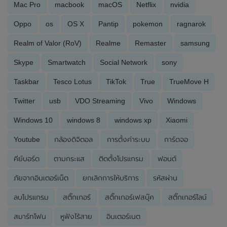
Mac Pro
macbook
macOS
Netflix
nvidia
Oppo
os
OS X
Pantip
pokemon
ragnarok
Realm of Valor (RoV)
Realme
Remaster
samsung
Skype
Smartwatch
Social Network
sony
Taskbar
Tesco Lotus
TikTok
True
TrueMove H
Twitter
usb
VDO Streaming
Vivo
Windows
Windows 10
windows 8
windows xp
Xiaomi
Youtube
กล้องดิจิตอล
การตั้งค่าระบบ
การ์ดจอ
คีย์บอร์ด
ตามกระแส
ติดตั้งโปรแกรม
ฟอนต์
ภัยจากอินเตอร์เน็ต
ยกเลิกการให้บริการ
รหัสผ่าน
ลบโปรแกรม
สติ๊กเกอร์
สติ๊กเกอร์เฟสบุ๊ค
สติ๊กเกอร์ไลน์
สมาร์ทโฟน
หูฟังไร้สาย
อินเตอร์เนต