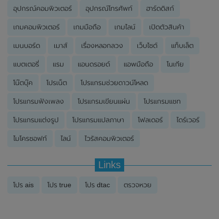
อุปกรณ์คอมพิวเตอร์
อุปกรณ์โทรศัพท์
ฮาร์ดดิสก์
เกมคอมพิวเตอร์
เกมมือถือ
เกมไลน์
เปิดตัวสินค้า
เมนบอร์ด
เมาส์
เรื่องหลอกลวง
เว็บไซต์
แท็บเล็ต
แบตเตอรี่
แรม
แอนดรอยด์
แอพมือถือ
โนเกีย
โน๊ตบุ๊ค
โปรเน็ต
โปรแกรมช่วยดาวน์โหลด
โปรแกรมฟังเพลง
โปรแกรมเขียนแผ่น
โปรแกรมแชท
โปรแกรมแต่งรูป
โปรแกรมแปลภาษา
โฟลเดอร์
ไดร์เวอร์
ไมโครซอฟท์
ไลน์
ไวรัสคอมพิวเตอร์
Links
โปร ais
โปร true
โปร dtac
ตรวจหวย