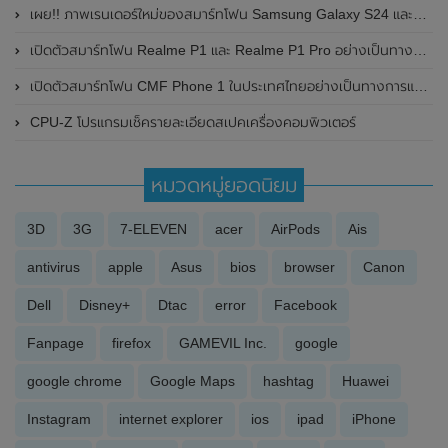
เผย!! ภาพเรนเดอร์ใหม่ของสมาร์ทโฟน Samsung Galaxy S24 และSamsung Galaxy S24+ โชว์ดีไซน์กรอบด้านข้างตัวเครื่องแบบ Flat แบนราบมากขึ้น
เปิดตัวสมาร์ทโฟน Realme P1 และ Realme P1 Pro อย่างเป็นทางการแล้ว มาพร้อมหน้าจอแสดงผล OLED / 120Hz , กล้องหลังความละเอียด 50MP และแบตเตอรี่ 5,000mAh พร้อมการชาร์จไวที่ 45W
เปิดตัวสมาร์ทโฟน CMF Phone 1 ในประเทศไทยอย่างเป็นทางการแล้ว ในราคาเริ่มต้นที่ 9,499 บาท
CPU-Z โปรแกรมเช็ครายละเอียดสเปคเครื่องคอมพิวเตอร์
หมวดหมู่ยอดนิยม
3D
3G
7-ELEVEN
acer
AirPods
Ais
antivirus
apple
Asus
bios
browser
Canon
Dell
Disney+
Dtac
error
Facebook
Fanpage
firefox
GAMEVIL Inc.
google
google chrome
Google Maps
hashtag
Huawei
Instagram
internet explorer
ios
ipad
iPhone