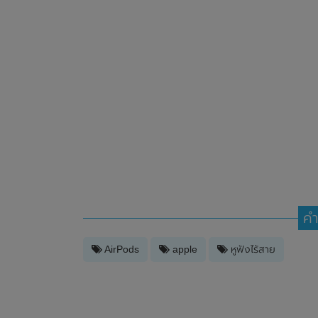
คำ
AirPods
apple
หูฟังไร้สาย