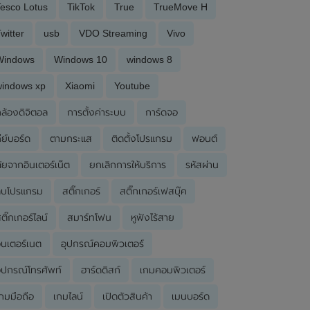
esco Lotus
TikTok
True
TrueMove H
witter
usb
VDO Streaming
Vivo
Windows
Windows 10
windows 8
windows xp
Xiaomi
Youtube
ล้องดิจิตอล
การตั้งค่าระบบ
การ์ดจอ
ีย์บอร์ด
ตามกระแส
ติดตั้งโปรแกรม
ฟอนต์
ัยจากอินเตอร์เน็ต
ยกเลิกการให้บริการ
รหัสผ่าน
ลบโปรแกรม
สติ๊กเกอร์
สติ๊กเกอร์เฟสบุ๊ค
ติ๊กเกอร์ไลน์
สมาร์ทโฟน
หูฟังไร้สาย
ินเตอร์เนต
อุปกรณ์คอมพิวเตอร์
ุปกรณ์โทรศัพท์
ฮาร์ดดิสก์
เกมคอมพิวเตอร์
กมมือถือ
เกมไลน์
เปิดตัวสินค้า
เมนบอร์ด