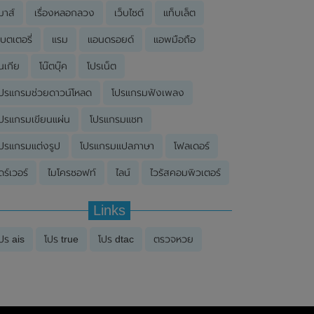
มาส์
เรื่องหลอกลวง
เว็บไซต์
แท็บเล็ต
บตเตอรี่
แรม
แอนดรอยด์
แอพมือถือ
นเกีย
โน๊ตบุ๊ค
โปรเน็ต
ปรแกรมช่วยดาวน์โหลด
โปรแกรมฟังเพลง
ปรแกรมเขียนแผ่น
โปรแกรมแชท
ปรแกรมแต่งรูป
โปรแกรมแปลภาษา
โฟลเดอร์
ดร์เวอร์
ไมโครซอฟท์
ไลน์
ไวรัสคอมพิวเตอร์
Links
ปร ais
โปร true
โปร dtac
ตรวจหวย