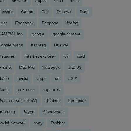
is
antivirus
apple
Asus
bios
browser
Canon
Dell
Disney+
Dtac
rror
Facebook
Fanpage
firefox
GAMEVIL Inc.
google
google chrome
Google Maps
hashtag
Huawei
Instagram
internet explorer
ios
ipad
iPhone
Mac Pro
macbook
macOS
etflix
nvidia
Oppo
os
OS X
antip
pokemon
ragnarok
ealm of Valor (RoV)
Realme
Remaster
samsung
Skype
Smartwatch
ocial Network
sony
Taskbar