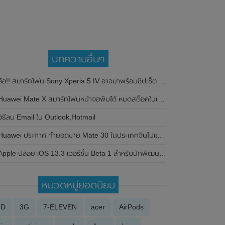
บทความอื่นๆ
ือ!! สมาร์ทโฟน Sony Xperia 5 IV อาจมาพร้อมชิปเซ็ต Snapdragon 8 Gen 1 Plus จาก TSMC
Huawei Mate X สมาร์ทโฟนหน้าจอพับได้ หมดสต็อคในเวลาไม่กี่นาที
วิธีลบ Email ใน Outlook,Hotmail
Huawei ประกาศ ทำยอดขาย Mate 30 ในประเทศจีนไปแล้วมากกว่า 1 ล้านเครื่อง
Apple ปล่อย iOS 13.3 เวอร์ชั่น Beta 1 สำหรับนักพัฒนา มาพร้อมฟีเจอร์ใหม่เพิ่ม
หมวดหมู่ยอดนิยม
3D
3G
7-ELEVEN
acer
AirPods