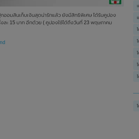
เ
กออมสินเก็บเงินสุดน่ารักแล้ว ยังมีสิทธิพิเศษ ได้รับคูปอง
แ
รั้งละ 15 บาท อีกด้วย ( คูปองใช้ได้ถึงวันที่ 23 พฤษภาคม
โ
โ
and
โ
โ
ไ
โ