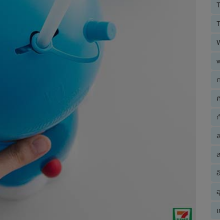
T
T
ก
ค
ภ
ส
อ
อ
เ