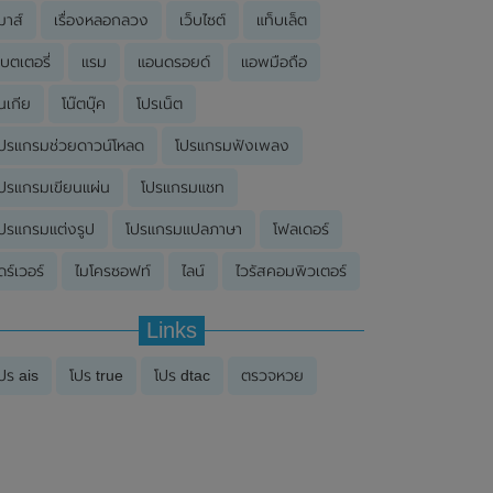
มาส์
เรื่องหลอกลวง
เว็บไซต์
แท็บเล็ต
บตเตอรี่
แรม
แอนดรอยด์
แอพมือถือ
นเกีย
โน๊ตบุ๊ค
โปรเน็ต
ปรแกรมช่วยดาวน์โหลด
โปรแกรมฟังเพลง
ปรแกรมเขียนแผ่น
โปรแกรมแชท
ปรแกรมแต่งรูป
โปรแกรมแปลภาษา
โฟลเดอร์
ดร์เวอร์
ไมโครซอฟท์
ไลน์
ไวรัสคอมพิวเตอร์
Links
ปร ais
โปร true
โปร dtac
ตรวจหวย