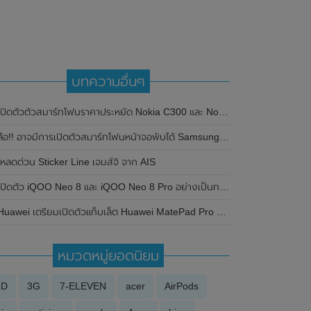
บทความอื่นๆ
เปิดตัวตัวสมาร์ทโฟนราคาประหยัด Nokia C300 และ Nokia C110 อย่างเป็นทางการแล้ว
ือ!! อาจมีการเปิดตัวสมาร์ทโฟนหน้าจอพับได้ Samsung Galaxy Z Fold 6 Ultra ในปี 2024 นี้ด้วย
โหลดด่วน Sticker Line เจมส์จิ จาก AIS
ปิดตัว iQOO Neo 8 และ iQOO Neo 8 Pro อย่างเป็นทางการในประเทศจีน มาพร้อมชิปเซ็ต Dimensity 9200+ รุ่นใหม่ของ MediaTek และรองรับการชาร์จไวที่ 120W
Huawei เตรียมเปิดตัวแท็บเล็ต Huawei MatePad Pro 13.2 รุ่นใหม่ ที่ประเทศจีน
หมวดหมู่ยอดนิยม
3D
3G
7-ELEVEN
acer
AirPods