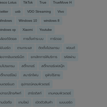
esco Lotus
TikTok
True
TrueMove H
witter
usb
VDO Streaming
Vivo
Windows
Windows 10
windows 8
windows xp
Xiaomi
Youtube
ล้องดิจิตอล
การตั้งค่าระบบ
การ์ดจอ
ีย์บอร์ด
ตามกระแส
ติดตั้งโปรแกรม
ฟอนต์
ัยจากอินเตอร์เน็ต
ยกเลิกการให้บริการ
รหัสผ่าน
ลบโปรแกรม
สติ๊กเกอร์
สติ๊กเกอร์เฟสบุ๊ค
ติ๊กเกอร์ไลน์
สมาร์ทโฟน
หูฟังไร้สาย
ินเตอร์เนต
อุปกรณ์คอมพิวเตอร์
ุปกรณ์โทรศัพท์
ฮาร์ดดิสก์
เกมคอมพิวเตอร์
กมมือถือ
เกมไลน์
เปิดตัวสินค้า
เมนบอร์ด