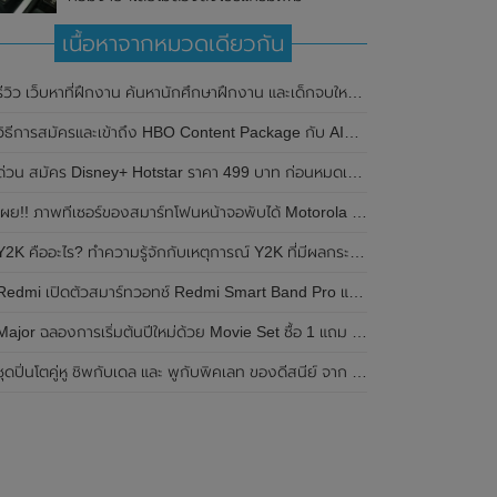
เนื้อหาจากหมวดเดียวกัน
ีวิว เว็บหาที่ฝึกงาน ค้นหานักศึกษาฝึกงาน และเด็กจบใหม่ สร้างเรซูเม่ฟรี internth.com
วิธีการสมัครและเข้าถึง HBO Content Package กับ AIS ในราคาพิเศษ
ด่วน สมัคร Disney+ Hotstar ราคา 499 บาท ก่อนหมดเขต 29 มิ.ย. 2566
ผย!! ภาพทีเซอร์ของสมาร์ทโฟนหน้าจอพับได้ Motorola Razr 2023 มาพร้อมรองรับอัตราการรีเฟรชเรทที่สูงขึ้น คาดเปิดตัวในเร็วๆนี้
Y2K คืออะไร? ทำความรู้จักกับเหตุการณ์ Y2K ที่มีผลกระทบต่อโลกในอดีต
edmi เปิดตัวสมาร์ทวอทช์ Redmi Smart Band Pro และ Redmi Watch 2 Lite มาพร้อมหน้าจอขนาดใหญ่ขึ้น , รองรับโหมดออกกำลังกายมากกว่า 110 โหมด และกันน้ำ 5 ATM
Major ฉลองการเริ่มต้นปีใหม่ด้วย Movie Set ซื้อ 1 แถม 1 ในราคาเพียง 290 บาท
ชุดปิ่นโตคู่หู ชิพกับเดล และ พูกับพิคเลท ของดีสนีย์ จาก 7-Eleven