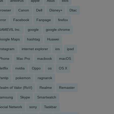
is
antivirus
apple
Asus
bios
browser
Canon
Dell
Disney+
Dtac
rror
Facebook
Fanpage
firefox
GAMEVIL Inc.
google
google chrome
Google Maps
hashtag
Huawei
Instagram
internet explorer
ios
ipad
iPhone
Mac Pro
macbook
macOS
etflix
nvidia
Oppo
os
OS X
antip
pokemon
ragnarok
ealm of Valor (RoV)
Realme
Remaster
samsung
Skype
Smartwatch
ocial Network
sony
Taskbar