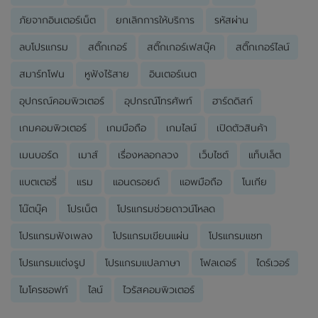
ภัยจากอินเตอร์เน็ต
ยกเลิกการให้บริการ
รหัสผ่าน
ลบโปรแกรม
สติ๊กเกอร์
สติ๊กเกอร์เฟสบุ๊ค
สติ๊กเกอร์ไลน์
สมาร์ทโฟน
หูฟังไร้สาย
อินเตอร์เนต
อุปกรณ์คอมพิวเตอร์
อุปกรณ์โทรศัพท์
ฮาร์ดดิสก์
เกมคอมพิวเตอร์
เกมมือถือ
เกมไลน์
เปิดตัวสินค้า
เมนบอร์ด
เมาส์
เรื่องหลอกลวง
เว็บไซต์
แท็บเล็ต
แบตเตอรี่
แรม
แอนดรอยด์
แอพมือถือ
โนเกีย
โน๊ตบุ๊ค
โปรเน็ต
โปรแกรมช่วยดาวน์โหลด
โปรแกรมฟังเพลง
โปรแกรมเขียนแผ่น
โปรแกรมแชท
โปรแกรมแต่งรูป
โปรแกรมแปลภาษา
โฟลเดอร์
ไดร์เวอร์
ไมโครซอฟท์
ไลน์
ไวรัสคอมพิวเตอร์