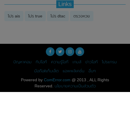
Links
โปร ais
โปร true
โปร dtac
ตรวจหวย
ปัญหาคอม
ทิปไอที
ความรู้ไอที
เกมส์
ข่าวไอที
โปรแกรม
มือถือ/แท็บเล็ต
แอพพลิเคชั่น
อื่นๆ
Powered by
ComError.com
@ 2013 , ALL Rights
Reserved.
นโยบายความเป็นส่วนตัว