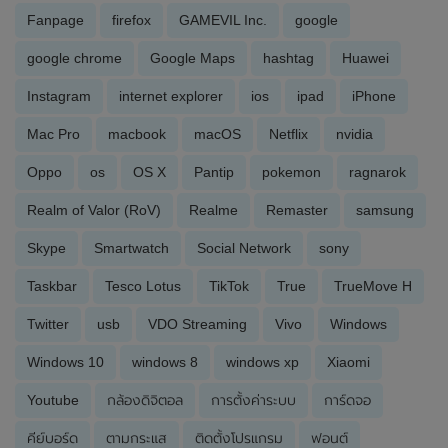
Fanpage
firefox
GAMEVIL Inc.
google
google chrome
Google Maps
hashtag
Huawei
Instagram
internet explorer
ios
ipad
iPhone
Mac Pro
macbook
macOS
Netflix
nvidia
Oppo
os
OS X
Pantip
pokemon
ragnarok
Realm of Valor (RoV)
Realme
Remaster
samsung
Skype
Smartwatch
Social Network
sony
Taskbar
Tesco Lotus
TikTok
True
TrueMove H
Twitter
usb
VDO Streaming
Vivo
Windows
Windows 10
windows 8
windows xp
Xiaomi
Youtube
กล้องดิจิตอล
การตั้งค่าระบบ
การ์ดจอ
คีย์บอร์ด
ตามกระแส
ติดตั้งโปรแกรม
ฟอนต์