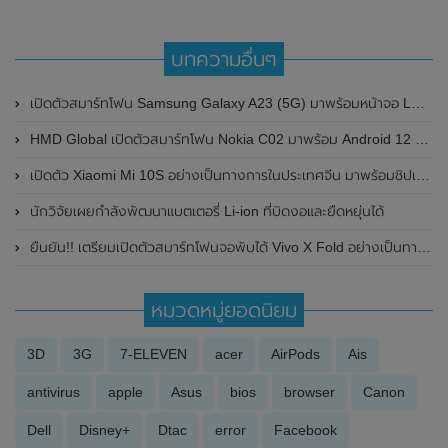
บทความอื่นๆ
เปิดตัวสมาร์ทโฟน Samsung Galaxy A23 (5G) มาพร้อมหน้าจอ LCD ขนาด 6.6 นิ้ว และแบตเตอรี่สุดอึด 5,000mAh
HMD Global เปิดตัวสมาร์ทโฟน Nokia C02 มาพร้อม Android 12 (Go Edition) , กันน้ำ IP52 และแบตเตอรี่ขนาดใหญ่ 3,000mAh
เปิดตัว Xiaomi Mi 10S อย่างเป็นทางการในประเทศจีน มาพร้อมชิปเซ็ต Snapdragon 870 , ลำโพงคู่ , กล้องความละเอียดสูงสุด 108MP และแบตเตอรี่ขนาดใหญ่ ในราคาเริ่มต้นที่ 3,299 หยวน
นักวิจัยเผยกำลังพัฒนาแบตเตอรี่ Li-ion ที่บิดงอและยืดหยุ่นได้
ยืนยัน!! เตรียมเปิดตัวสมาร์ทโฟนจอพับได้ Vivo X Fold อย่างเป็นทางการในวันที่ 11 เมษายน 2022 นี้ พร้อมเผยคลิปวิดีโอคลิปทีเซอร์
หมวดหมู่ยอดนิยม
3D
3G
7-ELEVEN
acer
AirPods
Ais
antivirus
apple
Asus
bios
browser
Canon
Dell
Disney+
Dtac
error
Facebook