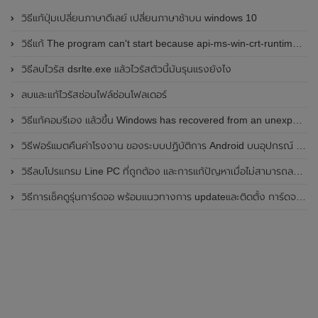
วิธีแก้ปุ่มเปลี่ยนภาษาดีเลย์ เปลี่ยนภาษาช้าบน windows 10
วิธีแก้ The program can't start because api-ms-win-crt-runtime-l1-1-0.dll is missing
วิธีลบไวรัส dsrlte.exe แล้วไวรัสตัวนี้มันรุนแรงยังไง
ลบและแก้ไวรัสซ่อนไฟล์ซ่อนโฟลเดอร์
วิธีแก้คอมรีเอง แล้วขึ้น Windows has recovered from an unexpected shutdown
วิธีฟอร์แมตคืนค่าโรงงาน ของระบบปฏิบัติการ Android บนอุปกรณ์ Samsung Galaxy
วิธีลบโปรแกรม Line PC ที่ถูกต้อง และการแก้ปัญหาเมื่อไม่สามารถลบโปรแกรมไลน์ได้
วิธีการเช็คดูรุ่นการ์ดจอ พร้อมแนวทางการ updateและติดตั้ง การ์ดจอ NVIDIA