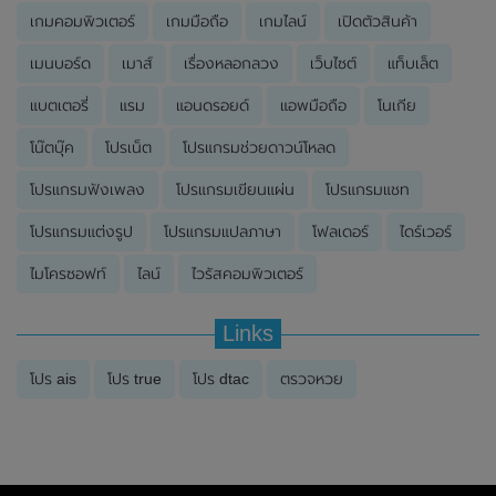
เกมคอมพิวเตอร์
เกมมือถือ
เกมไลน์
เปิดตัวสินค้า
เมนบอร์ด
เมาส์
เรื่องหลอกลวง
เว็บไซต์
แท็บเล็ต
แบตเตอรี่
แรม
แอนดรอยด์
แอพมือถือ
โนเกีย
โน๊ตบุ๊ค
โปรเน็ต
โปรแกรมช่วยดาวน์โหลด
โปรแกรมฟังเพลง
โปรแกรมเขียนแผ่น
โปรแกรมแชท
โปรแกรมแต่งรูป
โปรแกรมแปลภาษา
โฟลเดอร์
ไดร์เวอร์
ไมโครซอฟท์
ไลน์
ไวรัสคอมพิวเตอร์
Links
โปร ais
โปร true
โปร dtac
ตรวจหวย