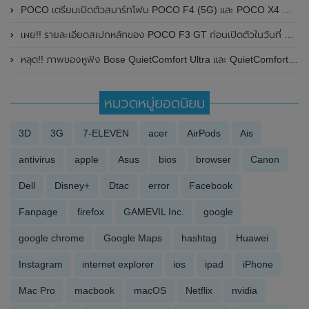
POCO เตรียมเปิดตัวสมาร์ทโฟน POCO F4 (5G) และ POCO X4 GT อย่างเป็นทางการทั่วโลก ในวันที่ 23 มิถุนายน 2022 นี้
เผย!! รายละเอียดสเปกหลักของ POCO F3 GT ก่อนเปิดตัวในวันที่ 23 กรกฎาคม 2021 นี้ ที่ประเทศอินเดีย
หลุด!! ภาพของหูฟัง Bose QuietComfort Ultra และ QuietComfort Ultra Earbuds พร้อมเผยรายละเอียดสเปกบางส่วนก่อนเปิดตัวในเร็วๆนี้
หมวดหมู่ยอดนิยม
3D
3G
7-ELEVEN
acer
AirPods
Ais
antivirus
apple
Asus
bios
browser
Canon
Dell
Disney+
Dtac
error
Facebook
Fanpage
firefox
GAMEVIL Inc.
google
google chrome
Google Maps
hashtag
Huawei
Instagram
internet explorer
ios
ipad
iPhone
Mac Pro
macbook
macOS
Netflix
nvidia