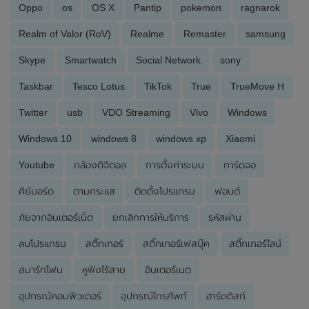
Oppo
os
OS X
Pantip
pokemon
ragnarok
Realm of Valor (RoV)
Realme
Remaster
samsung
Skype
Smartwatch
Social Network
sony
Taskbar
Tesco Lotus
TikTok
True
TrueMove H
Twitter
usb
VDO Streaming
Vivo
Windows
Windows 10
windows 8
windows xp
Xiaomi
Youtube
กล้องดิจิตอล
การตั้งค่าระบบ
การ์ดจอ
คีย์บอร์ด
ตามกระแส
ติดตั้งโปรแกรม
ฟอนต์
ภัยจากอินเตอร์เน็ต
ยกเลิกการให้บริการ
รหัสผ่าน
ลบโปรแกรม
สติ๊กเกอร์
สติ๊กเกอร์เฟสบุ๊ค
สติ๊กเกอร์ไลน์
สมาร์ทโฟน
หูฟังไร้สาย
อินเตอร์เนต
อุปกรณ์คอมพิวเตอร์
อุปกรณ์โทรศัพท์
ฮาร์ดดิสก์