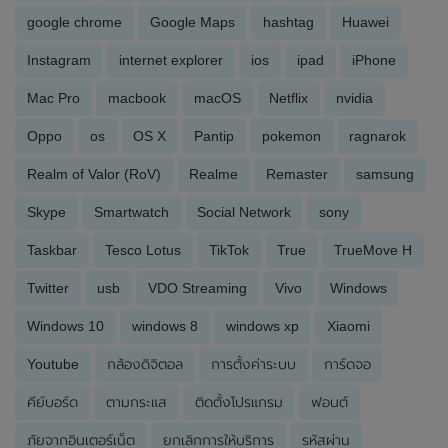
google chrome
Google Maps
hashtag
Huawei
Instagram
internet explorer
ios
ipad
iPhone
Mac Pro
macbook
macOS
Netflix
nvidia
Oppo
os
OS X
Pantip
pokemon
ragnarok
Realm of Valor (RoV)
Realme
Remaster
samsung
Skype
Smartwatch
Social Network
sony
Taskbar
Tesco Lotus
TikTok
True
TrueMove H
Twitter
usb
VDO Streaming
Vivo
Windows
Windows 10
windows 8
windows xp
Xiaomi
Youtube
กล้องดิจิตอล
การตั้งค่าระบบ
การ์ดจอ
คีย์บอร์ด
ตามกระแส
ติดตั้งโปรแกรม
ฟอนต์
ภัยจากอินเตอร์เน็ต
ยกเลิกการให้บริการ
รหัสผ่าน