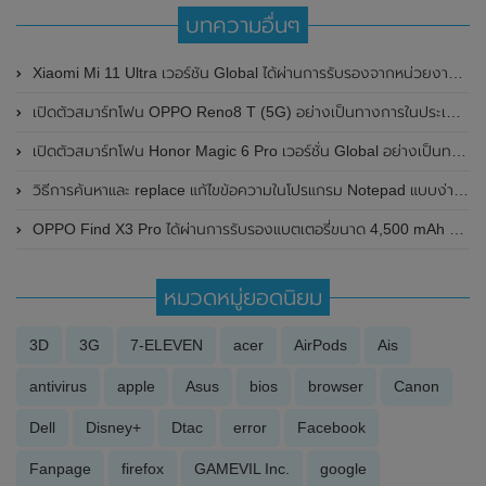
บทความอื่นๆ
Xiaomi Mi 11 Ultra เวอร์ชัน Global ได้ผ่านการรับรองจากหน่วยงานของอินโดนีเซียแล้ว คาดเปิดตัวในเร็วๆนี้
เปิดตัวสมาร์ทโฟน OPPO Reno8 T (5G) อย่างเป็นทางการในประเทศไทยแล้ว ราคาเริ่มต้นเพียง 13,990 บาท
เปิดตัวสมาร์ทโฟน Honor Magic 6 Pro เวอร์ชั่น Global อย่างเป็นทางการแล้ว
วิธีการค้นหาและ replace แก้ไขข้อความในโปรแกรม Notepad แบบง่ายๆ
OPPO Find X3 Pro ได้ผ่านการรับรองแบตเตอรี่ขนาด 4,500 mAh จาก FCC และ 3C แล้ว พร้อมรองรับการชาร์จไวที่ 65W
หมวดหมู่ยอดนิยม
3D
3G
7-ELEVEN
acer
AirPods
Ais
antivirus
apple
Asus
bios
browser
Canon
Dell
Disney+
Dtac
error
Facebook
Fanpage
firefox
GAMEVIL Inc.
google