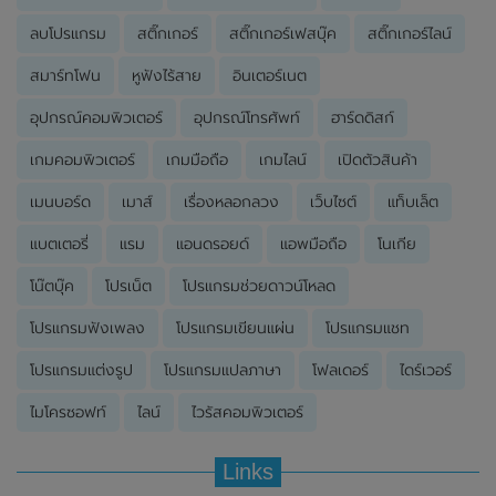
ลบโปรแกรม
สติ๊กเกอร์
สติ๊กเกอร์เฟสบุ๊ค
สติ๊กเกอร์ไลน์
สมาร์ทโฟน
หูฟังไร้สาย
อินเตอร์เนต
อุปกรณ์คอมพิวเตอร์
อุปกรณ์โทรศัพท์
ฮาร์ดดิสก์
เกมคอมพิวเตอร์
เกมมือถือ
เกมไลน์
เปิดตัวสินค้า
เมนบอร์ด
เมาส์
เรื่องหลอกลวง
เว็บไซต์
แท็บเล็ต
แบตเตอรี่
แรม
แอนดรอยด์
แอพมือถือ
โนเกีย
โน๊ตบุ๊ค
โปรเน็ต
โปรแกรมช่วยดาวน์โหลด
โปรแกรมฟังเพลง
โปรแกรมเขียนแผ่น
โปรแกรมแชท
โปรแกรมแต่งรูป
โปรแกรมแปลภาษา
โฟลเดอร์
ไดร์เวอร์
ไมโครซอฟท์
ไลน์
ไวรัสคอมพิวเตอร์
Links