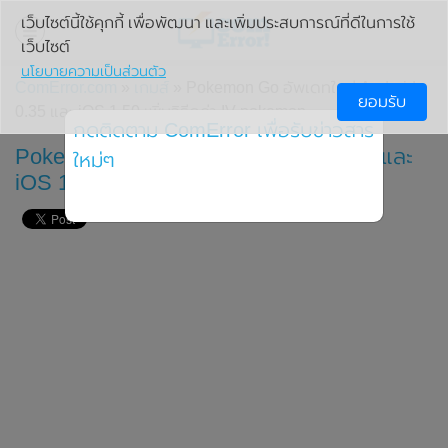
เว็บไซต์นี้ใช้คุกกี้ เพื่อพัฒนา และเพิ่มประสบการณ์ที่ดีในการใช้
เว็บไซต์
นโยบายความเป็นส่วนตัว
ComError.com
»
เกมส์
» Pokemon Go อัพเดทใหม่ Android
ยอมรับ
0.35 และ iOS 1.50 เพิ่มวิธีดูค่า IV pokemon
กดติดตาม ComError เพื่อรับข่าวสาร
Pokemon Go อัพเดทใหม่ Android 0.35 และ
ใหม่ๆ
iOS 1.50 เพิ่มวิธีดูค่า IV pokemon