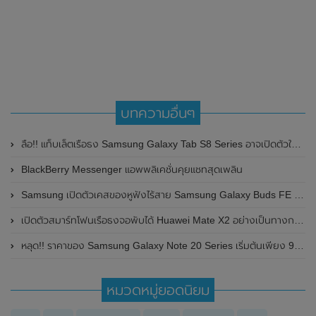
บทความอื่นๆ
ลือ!! แท็บเล็ตเรือธง Samsung Galaxy Tab S8 Series อาจเปิดตัวในช่วงต้นปีหน้า 2022 , รุ่นท็อปสุดพร้อมจอแสดงผล OLED ขนาด 14.6 นิ้ว และรองรับ 5G
BlackBerry Messenger แอพพลิเคชั่นคุยแชทสุดเพลิน
Samsung เปิดตัวเคสของหูฟังไร้สาย Samsung Galaxy Buds FE รุ่นพิเศษ Toy Story ในเกาหลีใต้
เปิดตัวสมาร์ทโฟนเรือธงจอพับได้ Huawei Mate X2 อย่างเป็นทางการแล้ว มาพร้อมดีไซน์ใหม่หน้าจอพับเข้าด้านใน และชิปเซ็ต Kirin 9000 ตัวแรงสุด
หลุด!! ราคาของ Samsung Galaxy Note 20 Series เริ่มต้นเพียง 999 ดอลลาร์
หมวดหมู่ยอดนิยม