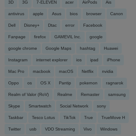
3D
3G
7-ELEVEN
acer
AirPods
Ais
antivirus
apple
Asus
bios
browser
Canon
Dell
Disney+
Dtac
error
Facebook
Fanpage
firefox
GAMEVIL Inc.
google
google chrome
Google Maps
hashtag
Huawei
Instagram
internet explorer
ios
ipad
iPhone
Mac Pro
macbook
macOS
Netflix
nvidia
Oppo
os
OS X
Pantip
pokemon
ragnarok
Realm of Valor (RoV)
Realme
Remaster
samsung
Skype
Smartwatch
Social Network
sony
Taskbar
Tesco Lotus
TikTok
True
TrueMove H
Twitter
usb
VDO Streaming
Vivo
Windows