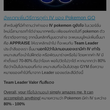
อัพเดทเพิ่มวิธีการดูค่า IV ของ Pokemon GO
สำหรับผู้ที่มีคำถามว่าค่าของ
IV pokemon ดูยังไง
ในเวอร์ชั่น
ใหม่นี้สามารถทำได้ง่ายมากๆครับ เพียงแค่กดไปที่ pokemon ตัว
ที่เราต้องการดู จากนั้นคลิกที่มุมขวาล่าง จะพบเมนูใหม่เพิ่มขึ้นมา
คือ
APPRAISE
ให้เราคลิกเข้าไป ก็จะพบกับ
Team Leader
ประจำสีของเรา ขึ้นมา
บอกใบ้ว่าโปเกมอนของเรามีค่า IV เท่าไร
เหมาะสมที่จะนำไปฝึกต่อ หรือพัฒนาร่างหรือไม่ โดยหากค่า IV มี
ค่าตั้งแต่ 70-80% ถือว่าโอเค พอไปวัดไปวาได้ หากมากกว่า 80%
ถือว่าเป็นโปเกมอนที่เก่ง เหมาะสมที่จะปั้นไปตลุย GYM ซึ่งความ
หมายของคำใบ้ที่มาจาก Leader ของแต่ละสีมีดังนี้
Team Leader Valor ทีมสีแดง
Overall, your (ชื่อโปเกมอน) simply amazes me. It can
accomplish anything!
หมายความว่า Pokemon มีค่า IV ระหว่าง
80% - 100%