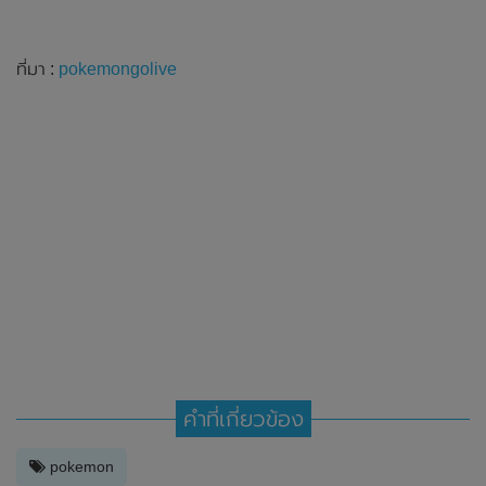
ที่มา :
pokemongolive
คำที่เกี่ยวข้อง
pokemon