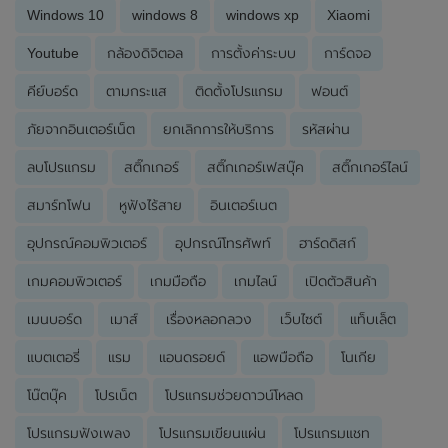
Windows 10
windows 8
windows xp
Xiaomi
Youtube
กล้องดิจิตอล
การตั้งค่าระบบ
การ์ดจอ
คีย์บอร์ด
ตามกระแส
ติดตั้งโปรแกรม
ฟอนต์
ภัยจากอินเตอร์เน็ต
ยกเลิกการให้บริการ
รหัสผ่าน
ลบโปรแกรม
สติ๊กเกอร์
สติ๊กเกอร์เฟสบุ๊ค
สติ๊กเกอร์ไลน์
สมาร์ทโฟน
หูฟังไร้สาย
อินเตอร์เนต
อุปกรณ์คอมพิวเตอร์
อุปกรณ์โทรศัพท์
ฮาร์ดดิสก์
เกมคอมพิวเตอร์
เกมมือถือ
เกมไลน์
เปิดตัวสินค้า
เมนบอร์ด
เมาส์
เรื่องหลอกลวง
เว็บไซต์
แท็บเล็ต
แบตเตอรี่
แรม
แอนดรอยด์
แอพมือถือ
โนเกีย
โน๊ตบุ๊ค
โปรเน็ต
โปรแกรมช่วยดาวน์โหลด
โปรแกรมฟังเพลง
โปรแกรมเขียนแผ่น
โปรแกรมแชท