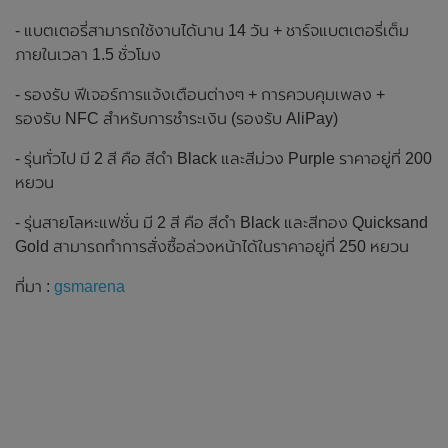
- แบตเตอรี่สามารถใช้งานได้นาน 14 วัน + ชาร์จแบตเตอรี่เต็ม
ภายในเวลา 1.5 ชั่วโมง
- รองรับ ฟีเจอร์การแจ้งเตือนต่างๆ + การควบคุมเพลง +
รองรับ NFC สำหรับการชำระเงิน (รองรับ AliPay)
- รุ่นทั่วไป มี 2 สี คือ สีดำ Black และสีม่วง Purple ราคาอยู่ที่ 200
หยวน
- รุ่นสายโลหะแฟชั่น มี 2 สี คือ สีดำ Black และสีทอง Quicksand
Gold สามารถทำการสั่งซื้อล่วงหน้าได้ในราคาอยู่ที่ 250 หยวน
ที่มา :
gsmarena