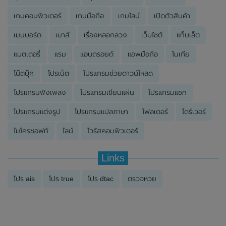
เกมคอมพิวเตอร์
เกมมือถือ
เกมไลน์
เปิดตัวสินค้า
เมนบอร์ด
เมาส์
เรื่องหลอกลวง
เว็บไซต์
แท็บเล็ต
แบตเตอรี่
แรม
แอนดรอยด์
แอพมือถือ
โนเกีย
โน๊ตบุ๊ค
โปรเน็ต
โปรแกรมช่วยดาวน์โหลด
โปรแกรมฟังเพลง
โปรแกรมเขียนแผ่น
โปรแกรมแชท
โปรแกรมแต่งรูป
โปรแกรมแปลภาษา
โฟลเดอร์
ไดร์เวอร์
ไมโครซอฟท์
ไลน์
ไวรัสคอมพิวเตอร์
Links
โปร ais
โปร true
โปร dtac
ตรวจหวย