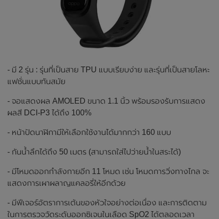
- มี 2 รุ่น : รุ่นที่เป็นสาย TPU แบบเรียบง่าย และรุ่นที่เป็นสายโลหะ
แฟชั่นแบบทันสมัย
- จอแสดงผล AMOLED ขนาด 1.1 นิ้ว พร้อมรองรับการแสดง
ผลสี DCI-P3 ได้ถึง 100%
- หน้าปัดนาฬิกามีให้เลือกใช้งานได้มากกว่า 160 แบบ
- กันน้ำลึกได้ถึง 50 เมตร (สามารถใส่ไปว่ายน้ำในสระได้)
- มีโหมดออกกำลังกายอีก 11 โหมด เช่น โหมดการวิ่งทางไกล จะ
แสดงการเผาผลาญแคลอรี่ให้อีกด้วย
- มีฟีเจอร์อัตราการเต้นของหัวใจอย่างต่อเนื่อง และการติดตาม
ในการตรวจวัดระดับออกซิเจนในเลือด SpO2 ได้ตลอดเวลา