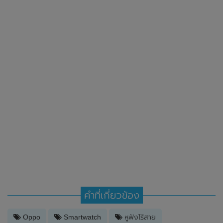
คำที่เกี่ยวข้อง
Oppo
Smartwatch
หูฟังไร้สาย