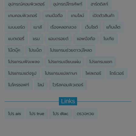
อุปกรณ์คอมพิวเตอร์
อุปกรณ์โทรศัพท์
ฮาร์ดดิสก์
เกมคอมพิวเตอร์
เกมมือถือ
เกมไลน์
เปิดตัวสินค้า
เมนบอร์ด
เมาส์
เรื่องหลอกลวง
เว็บไซต์
แท็บเล็ต
แบตเตอรี่
แรม
แอนดรอยด์
แอพมือถือ
โนเกีย
โน๊ตบุ๊ค
โปรเน็ต
โปรแกรมช่วยดาวน์โหลด
โปรแกรมฟังเพลง
โปรแกรมเขียนแผ่น
โปรแกรมแชท
โปรแกรมแต่งรูป
โปรแกรมแปลภาษา
โฟลเดอร์
ไดร์เวอร์
ไมโครซอฟท์
ไลน์
ไวรัสคอมพิวเตอร์
Links
โปร ais
โปร true
โปร dtac
ตรวจหวย