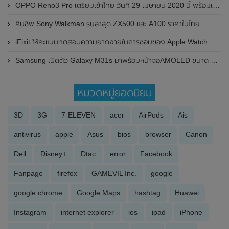
OPPO Reno3 Pro เตรียมเข้าไทย วันที่ 29 เมษายน 2020 นี้ พร้อมเผยสเปก
คืนชีพ Sony Walkman รุ่นล่าสุด ZX500 และ A100 ราคาในไทย
iFixit ให้คะแนนทดสอบความยากง่ายในการซ่อมของ Apple Watch Ultra พบว่าซ่อมยากมาก
Samsung เปิดตัว Galaxy M31s มาพร้อมหน้าจอAMOLED ขนาด 6.5 นิ้ว , กล้องหลัง 4 ตัว และแบตเตอรี่อึดขนาดใหญ่ถึง 6,000 mAh
หมวดหมู่ยอดนิยม
3D
3G
7-ELEVEN
acer
AirPods
Ais
antivirus
apple
Asus
bios
browser
Canon
Dell
Disney+
Dtac
error
Facebook
Fanpage
firefox
GAMEVIL Inc.
google
google chrome
Google Maps
hashtag
Huawei
Instagram
internet explorer
ios
ipad
iPhone