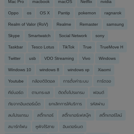
Mac Pro
macbook
macOS
Netflix
nvidia
Oppo
os
OS X
Pantip
pokemon
ragnarok
Realm of Valor (RoV)
Realme
Remaster
samsung
Skype
Smartwatch
Social Network
sony
Taskbar
Tesco Lotus
TikTok
True
TrueMove H
Twitter
usb
VDO Streaming
Vivo
Windows
Windows 10
windows 8
windows xp
Xiaomi
Youtube
กล้องดิจิตอล
การตั้งค่าระบบ
การ์ดจอ
คีย์บอร์ด
ตามกระแส
ติดตั้งโปรแกรม
ฟอนต์
ภัยจากอินเตอร์เน็ต
ยกเลิกการให้บริการ
รหัสผ่าน
ลบโปรแกรม
สติ๊กเกอร์
สติ๊กเกอร์เฟสบุ๊ค
สติ๊กเกอร์ไลน์
สมาร์ทโฟน
หูฟังไร้สาย
อินเตอร์เนต