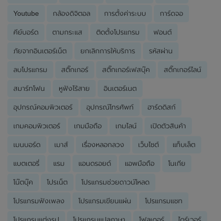
Youtube
กล้องดิจิตอล
การตั้งค่าระบบ
การ์ดจอ
คีย์บอร์ด
ตามกระแส
ติดตั้งโปรแกรม
ฟอนต์
ภัยจากอินเตอร์เน็ต
ยกเลิกการให้บริการ
รหัสผ่าน
ลบโปรแกรม
สติ๊กเกอร์
สติ๊กเกอร์เฟสบุ๊ค
สติ๊กเกอร์ไลน์
สมาร์ทโฟน
หูฟังไร้สาย
อินเตอร์เนต
อุปกรณ์คอมพิวเตอร์
อุปกรณ์โทรศัพท์
ฮาร์ดดิสก์
เกมคอมพิวเตอร์
เกมมือถือ
เกมไลน์
เปิดตัวสินค้า
เมนบอร์ด
เมาส์
เรื่องหลอกลวง
เว็บไซต์
แท็บเล็ต
แบตเตอรี่
แรม
แอนดรอยด์
แอพมือถือ
โนเกีย
โน๊ตบุ๊ค
โปรเน็ต
โปรแกรมช่วยดาวน์โหลด
โปรแกรมฟังเพลง
โปรแกรมเขียนแผ่น
โปรแกรมแชท
โปรแกรมแต่งรูป
โปรแกรมแปลภาษา
โฟลเดอร์
ไดร์เวอร์