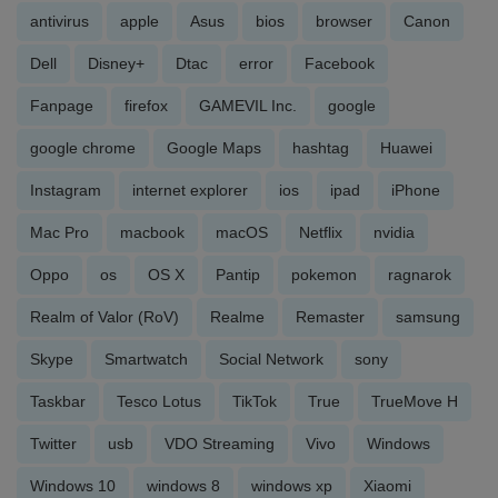
antivirus
apple
Asus
bios
browser
Canon
Dell
Disney+
Dtac
error
Facebook
Fanpage
firefox
GAMEVIL Inc.
google
google chrome
Google Maps
hashtag
Huawei
Instagram
internet explorer
ios
ipad
iPhone
Mac Pro
macbook
macOS
Netflix
nvidia
Oppo
os
OS X
Pantip
pokemon
ragnarok
Realm of Valor (RoV)
Realme
Remaster
samsung
Skype
Smartwatch
Social Network
sony
Taskbar
Tesco Lotus
TikTok
True
TrueMove H
Twitter
usb
VDO Streaming
Vivo
Windows
Windows 10
windows 8
windows xp
Xiaomi