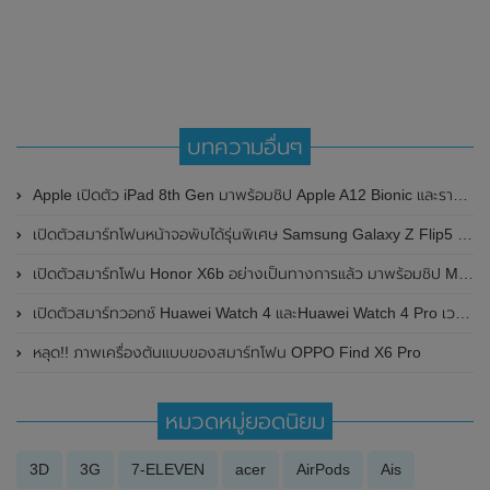
บทความอื่นๆ
Apple เปิดตัว iPad 8th Gen มาพร้อมชิป Apple A12 Bionic และราคาที่ย่อมเยาว์เริ่มต้นเพียง 10,900 บาท
เปิดตัวสมาร์ทโฟนหน้าจอพับได้รุ่นพิเศษ Samsung Galaxy Z Flip5 Retro เพื่อเฉลิมฉลองครบรอบ 20 ปี
เปิดตัวสมาร์ทโฟน Honor X6b อย่างเป็นทางการแล้ว มาพร้อมชิป MediaTek Helio G85 , หน้าจอแสดงผล 90Hz และแบตเตอรี่ 5,200mAh พร้อมรองรับการชาร์จไวที่ 35W
เปิดตัวสมาร์ทวอทช์ Huawei Watch 4 และHuawei Watch 4 Pro เวอร์ชั่นวางขายทั่วโลกอย่างเป็นทางการแล้ว มาพร้อมฟีเจอร์วัดระดับน้ำตาลในเลือดสูงเรือนแรกของโลก
หลุด!! ภาพเครื่องต้นแบบของสมาร์ทโฟน OPPO Find X6 Pro
หมวดหมู่ยอดนิยม
3D
3G
7-ELEVEN
acer
AirPods
Ais