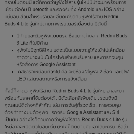
ทราบในตอนนี้ แต่ก็คาดว่าหูฟังไร้สายรุ่นใหม่นี้น่าจะมาพร้อมการ
เชื่อมต่อกับ Bluetooth และรองรับทั้ง Android และ iOS อย่าง
แน่นอน ส่วนสำหรับรายละเอียดเกี่ยวกับหูฟังไร้สาย Redmi
Buds 4 Lite รุ่นใหม่ตามภาพเรนเดอร์เบื้องต้น มีดังนี้
มีก้านและตัวหูฟังแบบตรง ซึ่งแตกต่างจาก Redmi Buds
3 Lite ที่ไม่มีก้าน
หูฟังไม่มีจุกซิลิโคน แต่จะเป็นแบบเจาะรูโค้งเข้าไปเล็กน้อย
คาดว่าน่าจะเป็นไมโครโฟนสำหรับรับสาย และการควบคุม
หรือสั่งการ Google Assistant
เคสชาร์จเหมือนทั่วๆไป คือ จะมีช่องใส่หูฟัง 2 ช่อง และมีไฟ
LED แสดงสถานะหรือการแจ้งเตือน
ทั้งนี้ก็คาดว่าหูฟังไร้สาย Redmi Buds 4 Lite รุ่นใหม่ อาจจะมา
พร้อมกับราคาที่จับต้องได้ , มีตัวเลือกสีเพิ่มเติม , รวมถึงมี
คุณสมบัติต่างๆที่สำคัญ เช่น การจับคู่ที่รวดเร็ว , การควบคุม
ด้วยท่าทางบนตัวหูฟัง , รองรับ Google Assistant และ Siri
เป็นต้น อย่างไรก็ตามคาดว่าหูฟังไร้สาย Redmi Buds 4 Lite รุ่น
ใหม่อาจจะเปิดตัวในอินเดีย ยังไงก็ติดตามกันเอาไว้นะครับ เชื่อว่า
อีกไม่นานเกินรอก็น่าจะมีรายละเอียดสเปกอื่นๆหลุดออกมาให้ได้