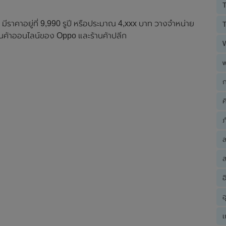
T
ีราคาอยู่ที่ 9,990 รูปี หรือประมาณ 4,xxx บาท วางจำหน่าย
T
ร้านค้าออนไลน์ของ Oppo และร้านค้าปลีก
ก
ค
ภ
ส
อ
อ
เ