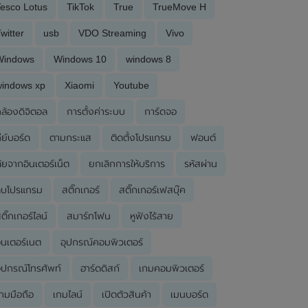
esco Lotus
TikTok
True
TrueMove H
witter
usb
VDO Streaming
Vivo
Windows
Windows 10
windows 8
windows xp
Xiaomi
Youtube
ล้องดิจิตอล
การตั้งค่าระบบ
การ์ดจอ
ีย์บอร์ด
ตามกระแส
ติดตั้งโปรแกรม
ฟอนต์
ัยจากอินเตอร์เน็ต
ยกเลิกการให้บริการ
รหัสผ่าน
ลบโปรแกรม
สติ๊กเกอร์
สติ๊กเกอร์เฟสบุ๊ค
ติ๊กเกอร์ไลน์
สมาร์ทโฟน
หูฟังไร้สาย
ินเตอร์เนต
อุปกรณ์คอมพิวเตอร์
ุปกรณ์โทรศัพท์
ฮาร์ดดิสก์
เกมคอมพิวเตอร์
กมมือถือ
เกมไลน์
เปิดตัวสินค้า
เมนบอร์ด