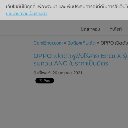
เว็บไซต์นี้ใช้คุกกี้ เพื่อพัฒนา และเพิ่มประสบการณ์ที่ดีในการใช้เว็บไ
นโยบายความเป็นส่วนตัว
ปัญหาคอม
ทิปไอที
ComError.com
»
มือถือ/แท็บเล็ต
» OPPO เปิดตัวห
OPPO เปิดตัวหูฟังไร้สาย Enco X รุ่
รบกวน ANC ในราคาเป็นมิตร
วันที่โพสต์: 26 มกราคม 2021