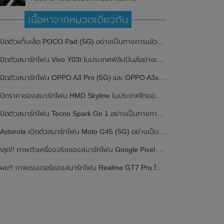
เนื้อหาจากหมวดเดียวกัน
ปิดตัวแท็บเล็ต POCO Pad (5G) อย่างเป็นทางการแล้วในประเทศอินเดีย มาพร้อมชิปเซ็ต Snapdragon 7s Gen 2 ของ Qualcomm และรองรับเครือข่าย 5G
ิดตัวสมาร์ทโฟน Vivo Y03t ในประเทศฟิลิปปินส์อย่างเป็นทางการแล้ว มาพร้อมชิปเซ็ต Unisoc T612 , กล้องหลัง ความละเอียด 13MP , แบตเตอรี่ 5,000mAh และหน้าจอแสดงผล LCD / 90Hz
ปิดตัวสมาร์ทโฟน OPPO A3 Pro (5G) และ OPPO A3x ในประเทศไทยอย่างเป็นทางการแล้ว ในราคาเริ่มต้นเพียง 3,999 บาท
ปิดราคาของสมาร์ทโฟน HMD Skyline ในประเทศไทยอย่างเป็นทางการแล้ว ราคา 14,990 บาท
ปิดตัวสมาร์ทโฟน Tecno Spark Go 1 อย่างเป็นทางการแล้ว มาพร้อมหน้าจอแสดงผล LCD / 120Hz , แบตเตอรี่ 5,000mAh และใช้ชิปเซ็ต Unisoc
Motorola เปิดตัวสมาร์ทโฟน Moto G45 (5G) อย่างเป็นทางการแล้วในอินเดีย
ลุด!! ภาพตัวเครื่องจริงของสมาร์ทโฟน Google Pixel 9a โชว์ดีไซน์ใหม่ กล้องหลังแบนราบ ไม่มีกรอบของกล้องแล้ว
ผย!! ภาพเรนเดอร์ของสมาร์ทโฟน Realme GT7 Pro โชว์ให้เห็นดีไซน์ใหม่ พร้อมเผยรายละเอียดสเปกที่สำคัญบางส่วน