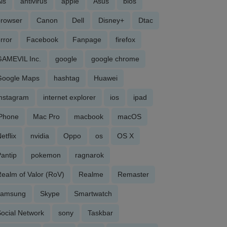
is
antivirus
apple
Asus
bios
browser
Canon
Dell
Disney+
Dtac
rror
Facebook
Fanpage
firefox
GAMEVIL Inc.
google
google chrome
Google Maps
hashtag
Huawei
Instagram
internet explorer
ios
ipad
iPhone
Mac Pro
macbook
macOS
etflix
nvidia
Oppo
os
OS X
antip
pokemon
ragnarok
ealm of Valor (RoV)
Realme
Remaster
samsung
Skype
Smartwatch
ocial Network
sony
Taskbar