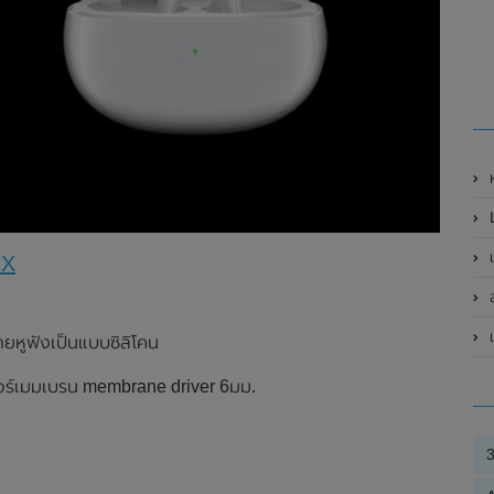
ห
 X
ส
ายหูฟังเป็นแบบซิลิโคน
วอร์เมมเบรน membrane driver 6มม.