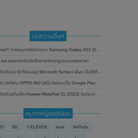
บทความอื่นๆ
ลุด!! ภาพเรนเดอร์แรกของ Samsung Galaxy A22 (5G) สมาร์ทโฟนราคาประหยัด มาพร้อมหน้าจอ 6.5 นิ้ว และกล้องหลัง 3 ตัว
Line แอพแชทติดต่อสื่อสารกันทุกรูปแบบตลอดเวลา
เปิดตัวสมาร์ทโฟนจอคู่ Microsoft Surface Duo เป็นได้ทั้งมือถือและแท็บเล็ต
มาร์ทโฟน OPPO A60 (4G) โผล่บนเว็ป Google Play Console พร้อมเผยรายละเอียดสเปกที่สำคัญ
เปิดตัวแท็บเล็ต Huawei MatePad 11 (2023) ในประเทศจีนอย่างเป็นทางการแล้ว
หมวดหมู่ยอดนิยม
3D
3G
7-ELEVEN
acer
AirPods