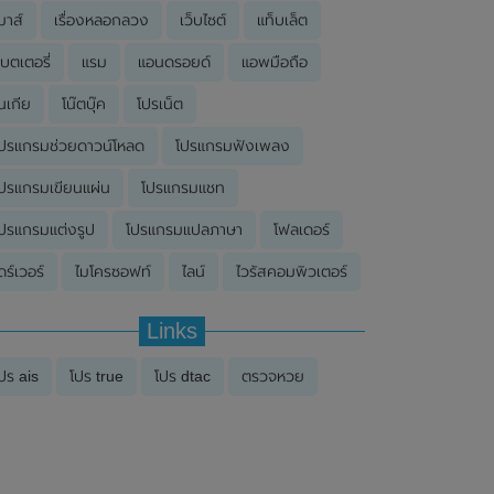
มาส์
เรื่องหลอกลวง
เว็บไซต์
แท็บเล็ต
บตเตอรี่
แรม
แอนดรอยด์
แอพมือถือ
นเกีย
โน๊ตบุ๊ค
โปรเน็ต
ปรแกรมช่วยดาวน์โหลด
โปรแกรมฟังเพลง
ปรแกรมเขียนแผ่น
โปรแกรมแชท
ปรแกรมแต่งรูป
โปรแกรมแปลภาษา
โฟลเดอร์
ดร์เวอร์
ไมโครซอฟท์
ไลน์
ไวรัสคอมพิวเตอร์
Links
ปร ais
โปร true
โปร dtac
ตรวจหวย