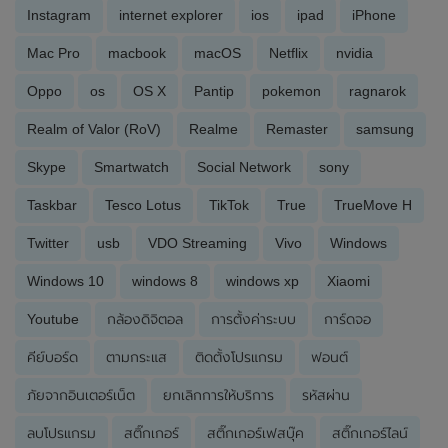
Instagram
internet explorer
ios
ipad
iPhone
Mac Pro
macbook
macOS
Netflix
nvidia
Oppo
os
OS X
Pantip
pokemon
ragnarok
Realm of Valor (RoV)
Realme
Remaster
samsung
Skype
Smartwatch
Social Network
sony
Taskbar
Tesco Lotus
TikTok
True
TrueMove H
Twitter
usb
VDO Streaming
Vivo
Windows
Windows 10
windows 8
windows xp
Xiaomi
Youtube
กล้องดิจิตอล
การตั้งค่าระบบ
การ์ดจอ
คีย์บอร์ด
ตามกระแส
ติดตั้งโปรแกรม
ฟอนต์
ภัยจากอินเตอร์เน็ต
ยกเลิกการให้บริการ
รหัสผ่าน
ลบโปรแกรม
สติ๊กเกอร์
สติ๊กเกอร์เฟสบุ๊ค
สติ๊กเกอร์ไลน์