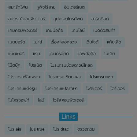
สมาร์ทโฟน
หูฟังไร้สาย
อินเตอร์เนต
อุปกรณ์คอมพิวเตอร์
อุปกรณ์โทรศัพท์
ฮาร์ดดิสก์
เกมคอมพิวเตอร์
เกมมือถือ
เกมไลน์
เปิดตัวสินค้า
เมนบอร์ด
เมาส์
เรื่องหลอกลวง
เว็บไซต์
แท็บเล็ต
แบตเตอรี่
แรม
แอนดรอยด์
แอพมือถือ
โนเกีย
โน๊ตบุ๊ค
โปรเน็ต
โปรแกรมช่วยดาวน์โหลด
โปรแกรมฟังเพลง
โปรแกรมเขียนแผ่น
โปรแกรมแชท
โปรแกรมแต่งรูป
โปรแกรมแปลภาษา
โฟลเดอร์
ไดร์เวอร์
ไมโครซอฟท์
ไลน์
ไวรัสคอมพิวเตอร์
Links
โปร ais
โปร true
โปร dtac
ตรวจหวย