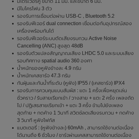
มีไดรเวอร์คู่ ขนาด 11 มม. และขนาด 6 มม.
มีไมโครโฟน 3 ตัว
รองรับการเชื่อมต่อผ่าน USB-C , Bluetooth 5.2
รองรับฟีเจอร์ dual connection เชื่อมต่อกับอุปกรณ์สอง
เครื่องพร้อมกันได้
รองรับฟีเจอร์ระบบตัดเสียงรบกวน Active Noise
Cancelling (ANC) สูงสุด 48dB
รองรับตัวแปลงสัญญาณเสียง LHDC 5.0 และระบบเสียง
รอบทิศทาง spatial audio 360 องศา
น้ำหนักของหูฟังข้างละ 4.9 กรัม
น้ำหนักเคสชาร์จ 47.3 กรัม
กันฝุ่นและกันน้ำที่ระดับ (หูฟัง) IP55 / (เคสชาร์จ) IPX4
รองรับการควบคุมแบบสัมผัส : แตะ 1 ครั้งเพื่อหยุดเล่น
ชั่วคราว / รับสายเรียกเข้า / วางสาย + แตะ 2 ครั้ง เพลงถัด
ไป / ปฏิเสธสายเรียกเข้า + แตะ 3 ครั้ง ข้ามไปยังเพลง
สุดท้าย + กดค้าง 1 วินาที สวิตช์ลดเสียงรบกวน + กดค้าง
3 วินาที หูฟังโฟกัส
แบตเตอรี่ : (หูฟังข้างละ) 60mAh , สามารถใช้งานต่อเนื่อง
ได้นานถึง 6 ชั่วโมง / ชาร์จผ่านเคสสามารถใช้งานต่อเนื่อง