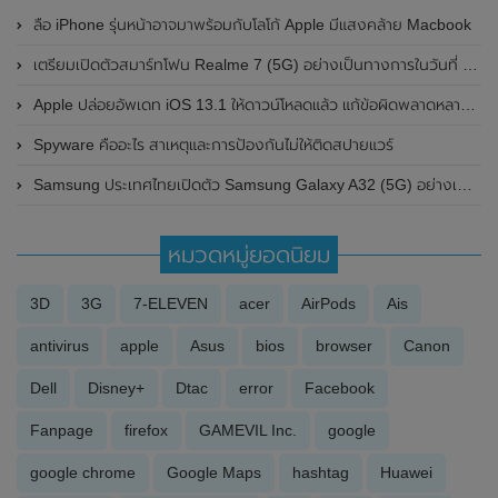
ลือ iPhone รุ่นหน้าอาจมาพร้อมกับโลโก้ Apple มีแสงคล้าย Macbook
เตรียมเปิดตัวสมาร์ทโฟน Realme 7 (5G) อย่างเป็นทางการในวันที่ 19 พฤศจิกายน 2020 นี้ที่อังกฤษ
Apple ปล่อยอัพเดท iOS 13.1 ให้ดาวน์โหลดแล้ว แก้ข้อผิดพลาดหลายจุด
Spyware คืออะไร สาเหตุและการป้องกันไม่ให้ติดสปายแวร์
Samsung ประเทศไทยเปิดตัว Samsung Galaxy A32 (5G) อย่างเป็นทางการ ในราคาเป็นมิตรไม่ถึงหมื่น
หมวดหมู่ยอดนิยม
3D
3G
7-ELEVEN
acer
AirPods
Ais
antivirus
apple
Asus
bios
browser
Canon
Dell
Disney+
Dtac
error
Facebook
Fanpage
firefox
GAMEVIL Inc.
google
google chrome
Google Maps
hashtag
Huawei