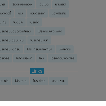
มาส์
เรื่องหลอกลวง
เว็บไซต์
แท็บเล็ต
บตเตอรี่
แรม
แอนดรอยด์
แอพมือถือ
นเกีย
โน๊ตบุ๊ค
โปรเน็ต
ปรแกรมช่วยดาวน์โหลด
โปรแกรมฟังเพลง
ปรแกรมเขียนแผ่น
โปรแกรมแชท
ปรแกรมแต่งรูป
โปรแกรมแปลภาษา
โฟลเดอร์
ดร์เวอร์
ไมโครซอฟท์
ไลน์
ไวรัสคอมพิวเตอร์
Links
ปร ais
โปร true
โปร dtac
ตรวจหวย