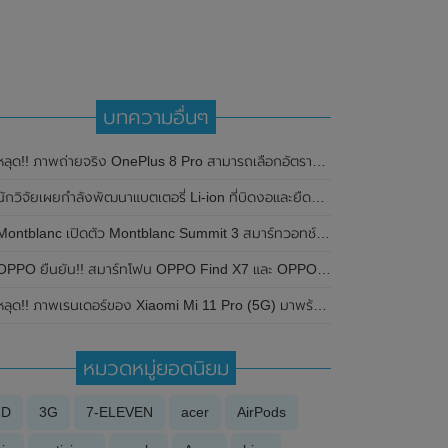
บทความอื่นๆ
หลุด!! ภาพถ่ายจริง OnePlus 8 Pro สามารถเลือกอัตรารีการเฟรชเรทเองได้
นักวิจัยเผยกำลังพัฒนาแบตเตอรี่ Li-ion ที่บิดงอและยืดหยุ่นได้
ontblanc เปิดตัว Montblanc Summit 3 สมาร์ทวอทช์เครื่องแรกของแบรนด์ที่ใช้ Wear OS 3 ของ Google
PPO ยืนยัน!! สมาร์ทโฟน OPPO Find X7 และ OPPO Find X7 Ultra มาพร้อมเซ็นเซอร์กล้อง LYT-900 ของ Sony ขนาด 1 นิ้ว
ลุด!! ภาพเรนเดอร์ของ Xiaomi Mi 11 Pro (5G) มาพร้อมกล้องหลัง 4 ตัว , เลนส์ Periscope รองรับการซูมไกลถึง 120 เท่า คาดอาจเปิดตัวเดือนกุมภาพันธ์ 2021 นี้
หมวดหมู่ยอดนิยม
3D
3G
7-ELEVEN
acer
AirPods