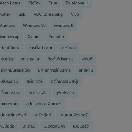
esco Lotus
TikTok
True
TrueMove H
witter
usb
VDO Streaming
Vivo
Windows
Windows 10
windows 8
windows xp
Xiaomi
Youtube
ล้องดิจิตอล
การตั้งค่าระบบ
การ์ดจอ
ีย์บอร์ด
ตามกระแส
ติดตั้งโปรแกรม
ฟอนต์
ัยจากอินเตอร์เน็ต
ยกเลิกการให้บริการ
รหัสผ่าน
ลบโปรแกรม
สติ๊กเกอร์
สติ๊กเกอร์เฟสบุ๊ค
ติ๊กเกอร์ไลน์
สมาร์ทโฟน
หูฟังไร้สาย
ินเตอร์เนต
อุปกรณ์คอมพิวเตอร์
ุปกรณ์โทรศัพท์
ฮาร์ดดิสก์
เกมคอมพิวเตอร์
กมมือถือ
เกมไลน์
เปิดตัวสินค้า
เมนบอร์ด