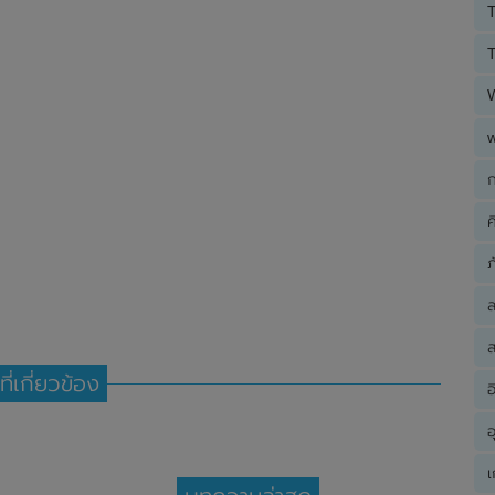
T
T
ก
ค
ภ
ส
ที่เกี่ยวข้อง
อ
อ
เ