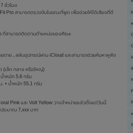
A
 ชั่วโมง
t Pro สามารถตรวจจับในขณะที่พูด เพื่อช่วยให้ได้เสียงที่ดี
e
io ที่สามารถติดตามตำแหน่งของศีรษะ
่ายดาย , สลับอุปกรณ์ผ่าน iCloud และสามารถช่วยค้นหาหูฟัง
นาด (เล็ก กลาง หรือใหญ่)
น้ำหนัก 5.6 กรัม
N
. + น้ำหนัก 55.1 กรัม
P
R
 Coral Pink และ Volt Yellow วางจำหน่ายแล้วตั้งแต่วันนี้
รือประมาณ 7,xxx บาท
S