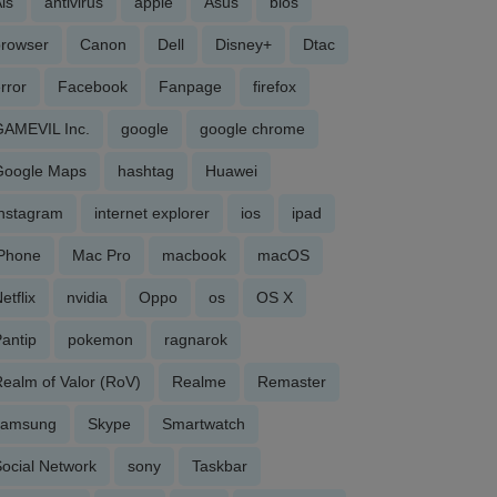
is
antivirus
apple
Asus
bios
browser
Canon
Dell
Disney+
Dtac
rror
Facebook
Fanpage
firefox
GAMEVIL Inc.
google
google chrome
Google Maps
hashtag
Huawei
Instagram
internet explorer
ios
ipad
iPhone
Mac Pro
macbook
macOS
etflix
nvidia
Oppo
os
OS X
antip
pokemon
ragnarok
ealm of Valor (RoV)
Realme
Remaster
samsung
Skype
Smartwatch
ocial Network
sony
Taskbar