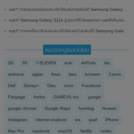
เผย!! ภาพเรนเดอร์ของสมาร์ทโฟนหน้าจอพับได้ Samsung Galaxy Z Fold 6 โชว์ดีไซน์ของตัวเครื่องทั้งด้านหน้าและด้านหลัง
หลุด!! Samsung Galaxy S11e รูปแรกที่รั่วไหลออกมา เผยให้เห็นหน้าจอโค้งและกล้องสามตัว มีคลิป
หลุด!! ภาพเครื่องจริงของสมาร์ทโฟนหน้าจอพับได้ Samsung Galaxy Z Fold 5 ก่อนเปิดตัวในวันที่ 26 กรกฎาคม 2023 นี้
หมวดหมู่ยอดนิยม
3D
3G
7-ELEVEN
acer
AirPods
Ais
antivirus
apple
Asus
bios
browser
Canon
Dell
Disney+
Dtac
error
Facebook
Fanpage
firefox
GAMEVIL Inc.
google
google chrome
Google Maps
hashtag
Huawei
Instagram
internet explorer
ios
ipad
iPhone
Mac Pro
macbook
macOS
Netflix
nvidia