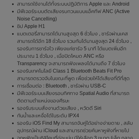
สามารถใช้งานได้ทั้งระบบปฏิบัติการ Apple และ Android
มีฟีเจอร์ระบบตัดเสียงรบกวนแบบแอ็คทีฟ ANC (Active
Noise Cancelling)
ชิป Apple H1
แบตเตอรี่สามารถได้นานสูงสุด 6 ชั่วโมง , ชาร์จผ่านเคส
สามารถได้อีก 18 ชั่วโมง รวมกันได้นานสูงสุด 24 ชั่วโมง ,
รองรับการชาร์จไว เพียงแค่ชาร์จ 5 นาที ได้แบตเพิ่มอีก
ประมาณ 1 ชั่วโมง , เมื่อปิดโหมด ANC หรือ
Transparency จะสามารถฟังเพลงได้นานถึง 7 ชั่วโมง
รองรับเทคโนโลยี Class 1 Bluetooth Beats Fit Pro
สามารถตรวจจับในขณะที่พูด เพื่อช่วยให้ได้เสียงที่ดีที่สุด
การเชื่อมต่อ : Bluetooth , ชาร์จผ่าน USB-C
มีฟีเจอร์ระบบเสียงรอบทิศทาง Spatial Audio ที่สามารถ
ติดตามตำแหน่งของศีรษะ
รองรับระบบสั่งงานด้วยเสียง , หวัดดี Siri
กันน้ำและเหงื่อได้ในระดับ IPX4
รองรับ iOS Find My สามารถจับคู่ได้อย่างง่ายดาย , สลับ
อุปกรณ์ผ่าน iCloud และสามารถช่วยค้นหาหูฟังที่หายไป
จุกหูฟังเป็นซิลิโคนที่อ่อนนุ่ม มีให้เลือก 3 ขนาด (เล็ก กลาง