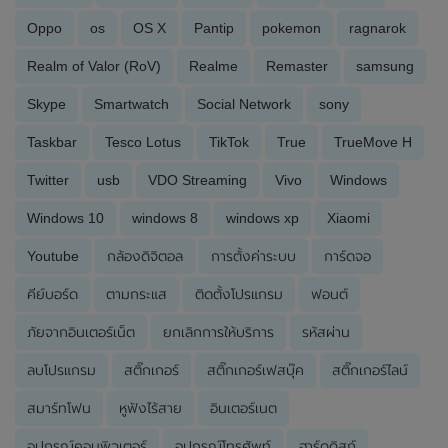
Oppo
os
OS X
Pantip
pokemon
ragnarok
Realm of Valor (RoV)
Realme
Remaster
samsung
Skype
Smartwatch
Social Network
sony
Taskbar
Tesco Lotus
TikTok
True
TrueMove H
Twitter
usb
VDO Streaming
Vivo
Windows
Windows 10
windows 8
windows xp
Xiaomi
Youtube
กล้องดิจิตอล
การตั้งค่าระบบ
การ์ดจอ
คีย์บอร์ด
ตามกระแส
ติดตั้งโปรแกรม
ฟอนต์
ภัยจากอินเตอร์เน็ต
ยกเลิกการให้บริการ
รหัสผ่าน
ลบโปรแกรม
สติ๊กเกอร์
สติ๊กเกอร์เฟสบุ๊ค
สติ๊กเกอร์ไลน์
สมาร์ทโฟน
หูฟังไร้สาย
อินเตอร์เนต
อุปกรณ์คอมพิวเตอร์
อุปกรณ์โทรศัพท์
ฮาร์ดดิสก์