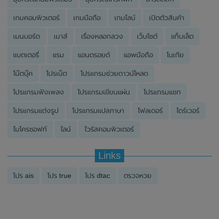
เกมคอมพิวเตอร์
เกมมือถือ
เกมไลน์
เปิดตัวสินค้า
เมนบอร์ด
เมาส์
เรื่องหลอกลวง
เว็บไซต์
แท็บเล็ต
แบตเตอรี่
แรม
แอนดรอยด์
แอพมือถือ
โนเกีย
โน๊ตบุ๊ค
โปรเน็ต
โปรแกรมช่วยดาวน์โหลด
โปรแกรมฟังเพลง
โปรแกรมเขียนแผ่น
โปรแกรมแชท
โปรแกรมแต่งรูป
โปรแกรมแปลภาษา
โฟลเดอร์
ไดร์เวอร์
ไมโครซอฟท์
ไลน์
ไวรัสคอมพิวเตอร์
Links
โปร ais
โปร true
โปร dtac
ตรวจหวย