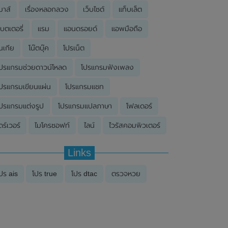
มาส์
เรื่องหลอกลวง
เว็บไซต์
แท็บเล็ต
บตเตอรี่
แรม
แอนดรอยด์
แอพมือถือ
นเกีย
โน๊ตบุ๊ค
โปรเน็ต
ปรแกรมช่วยดาวน์โหลด
โปรแกรมฟังเพลง
ปรแกรมเขียนแผ่น
โปรแกรมแชท
ปรแกรมแต่งรูป
โปรแกรมแปลภาษา
โฟลเดอร์
ดร์เวอร์
ไมโครซอฟท์
ไลน์
ไวรัสคอมพิวเตอร์
Links
ปร ais
โปร true
โปร dtac
ตรวจหวย