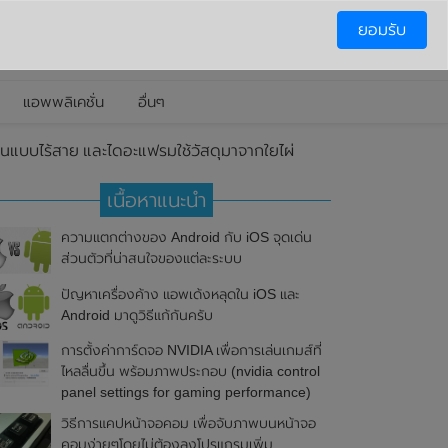
ยอมรับ
แอพพลิเคชั่น
อื่นๆ
นแบบไร้สาย และไดอะแฟรมใช้วัสดุมาจากใยไผ่
เนื้อหาแนะนำ
ความแตกต่างของ Android กับ iOS จุดเด่น
ส่วนตัวที่น่าสนใจของแต่ละระบบ
ปัญหาเครื่องค้าง แอพเด้งหลุดใน iOS และ
Android มาดูวิธีแก้กันครับ
การตั้งค่าการ์ดจอ NVIDIA เพื่อการเล่นเกมส์ที่
ไหลลื่นขึ้น พร้อมภาพประกอบ (nvidia control
panel settings for gaming performance)
วิธีการแคปหน้าจอคอม เพื่อจับภาพบนหน้าจอ
คอมง่ายๆโดยไม่ต้องลงโปรแกรมเพิ่ม