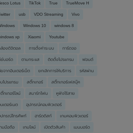
esco Lotus
TikTok
True
TrueMove H
witter
usb
VDO Streaming
Vivo
Windows
Windows 10
windows 8
windows xp
Xiaomi
Youtube
ล้องดิจิตอล
การตั้งค่าระบบ
การ์ดจอ
ีย์บอร์ด
ตามกระแส
ติดตั้งโปรแกรม
ฟอนต์
ัยจากอินเตอร์เน็ต
ยกเลิกการให้บริการ
รหัสผ่าน
ลบโปรแกรม
สติ๊กเกอร์
สติ๊กเกอร์เฟสบุ๊ค
ติ๊กเกอร์ไลน์
สมาร์ทโฟน
หูฟังไร้สาย
ินเตอร์เนต
อุปกรณ์คอมพิวเตอร์
ุปกรณ์โทรศัพท์
ฮาร์ดดิสก์
เกมคอมพิวเตอร์
กมมือถือ
เกมไลน์
เปิดตัวสินค้า
เมนบอร์ด