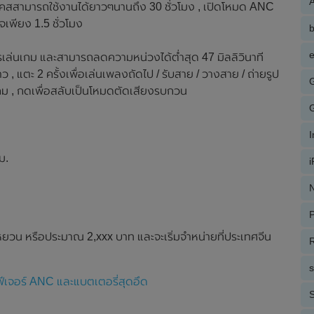
A
านเคสสามารถใช้งานได้ยาวๆนานถึง 30 ชั่วโมง , เปิดโหมด ANC
จเพียง 1.5 ชั่วโมง
e
ล่นเกม และสามารถลดความหน่วงได้ต่ำสุด 47 มิลลิวินาที
าว , แตะ 2 ครั้งเพื่อเล่นเพลงถัดไป / รับสาย / วางสาย / ถ่ายรูป
มดเกม , กดเพื่อสลับเป็นโหมดตัดเสียงรบกวน
ม.
N
P
หยวน หรือประมาณ 2,xxx บาท และจะเริ่มจำหน่ายที่ประเทศจีน
R
ีเจอร์ ANC และแบตเตอรี่สุดอึด
S