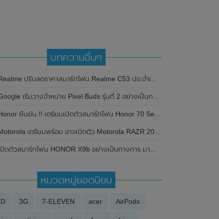
บทความอื่นๆ
ealme ปรับลดราคาสมาร์ทโฟน Realme C53 ประจำเดือนกุมภาพันธ์ 2567 ในราคาเริ่มต้นเพียง 4,499 บาท
Google เริ่มวางจำหน่าย Pixel Buds รุ่นที่ 2 อย่างเป็นทางการ ในราคาไม่ถึง 6 พัน
onor ยืนยัน !! เตรียมเปิดตัวสมาร์ทโฟน Honor 70 Series ในวันที่ 30 พฤษภาคม 2022 นี้ พร้อมเผยภาพตัวเครื่องจริง
Motorola เตรียมพร้อม อาจเปิดตัว Motorola RAZR 2019 วันที่ 13 พฤศจิกายน 2562 นี้
ปิดตัวสมาร์ทโฟน HONOR X9b อย่างเป็นทางการ มาพร้อมหน้าจอแสดงผล OLED , 120 Hz ขนาด 6.78 นิ้ว และใช้ชิปเซ็ต Snapdragon 6 Gen 1
หมวดหมู่ยอดนิยม
3D
3G
7-ELEVEN
acer
AirPods