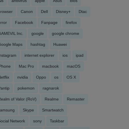
is
antivirus
apple
Asus
bios
browser
Canon
Dell
Disney+
Dtac
rror
Facebook
Fanpage
firefox
GAMEVIL Inc.
google
google chrome
Google Maps
hashtag
Huawei
Instagram
internet explorer
ios
ipad
iPhone
Mac Pro
macbook
macOS
etflix
nvidia
Oppo
os
OS X
antip
pokemon
ragnarok
ealm of Valor (RoV)
Realme
Remaster
samsung
Skype
Smartwatch
ocial Network
sony
Taskbar