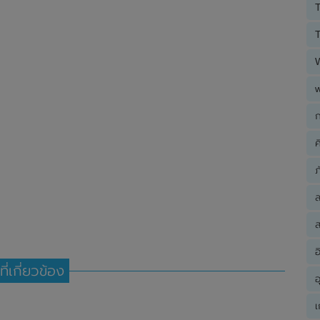
T
T
ก
ค
ภ
ส
อ
ที่เกี่ยวข้อง
อ
เ