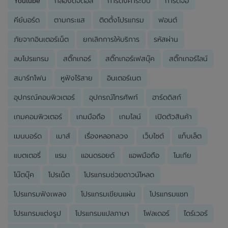
Youtube
กล้องดิจิตอล
การตั้งค่าระบบ
การ์ดจอ
คีย์บอร์ด
ตามกระแส
ติดตั้งโปรแกรม
ฟอนต์
ภัยจากอินเตอร์เน็ต
ยกเลิกการให้บริการ
รหัสผ่าน
ลบโปรแกรม
สติ๊กเกอร์
สติ๊กเกอร์เฟสบุ๊ค
สติ๊กเกอร์ไลน์
สมาร์ทโฟน
หูฟังไร้สาย
อินเตอร์เนต
อุปกรณ์คอมพิวเตอร์
อุปกรณ์โทรศัพท์
ฮาร์ดดิสก์
เกมคอมพิวเตอร์
เกมมือถือ
เกมไลน์
เปิดตัวสินค้า
เมนบอร์ด
เมาส์
เรื่องหลอกลวง
เว็บไซต์
แท็บเล็ต
แบตเตอรี่
แรม
แอนดรอยด์
แอพมือถือ
โนเกีย
โน๊ตบุ๊ค
โปรเน็ต
โปรแกรมช่วยดาวน์โหลด
โปรแกรมฟังเพลง
โปรแกรมเขียนแผ่น
โปรแกรมแชท
โปรแกรมแต่งรูป
โปรแกรมแปลภาษา
โฟลเดอร์
ไดร์เวอร์