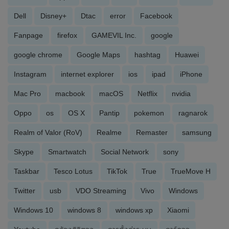
Dell
Disney+
Dtac
error
Facebook
Fanpage
firefox
GAMEVIL Inc.
google
google chrome
Google Maps
hashtag
Huawei
Instagram
internet explorer
ios
ipad
iPhone
Mac Pro
macbook
macOS
Netflix
nvidia
Oppo
os
OS X
Pantip
pokemon
ragnarok
Realm of Valor (RoV)
Realme
Remaster
samsung
Skype
Smartwatch
Social Network
sony
Taskbar
Tesco Lotus
TikTok
True
TrueMove H
Twitter
usb
VDO Streaming
Vivo
Windows
Windows 10
windows 8
windows xp
Xiaomi