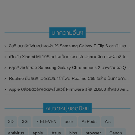
บทความอื่นๆ
ลือ!! สมาร์ทโฟนหน้าจอพับได้ Samsung Galaxy Z Flip 6 อาจมีแบตเตอรี่ใหญ่กว่า Samsung Galaxy Z Flip 5
เปิดตัว Xiaomi Mi 10S อย่างเป็นทางการในประเทศจีน มาพร้อมชิปเซ็ต Snapdragon 870 , ลำโพงคู่ , กล้องความละเอียดสูงสุด 108MP และแบตเตอรี่ขนาดใหญ่ ในราคาเริ่มต้นที่ 3,299 หยวน
หลุด!! สเปกของ Samsung Galaxy Chromebook 2 มาพร้อมจอ QLED , แบตเตอรี่12+ ชั่วโมง ในราคาที่ถูก
Realme ยืนยัน!! เปิดตัวสมาร์ทโฟน Realme C65 อย่างเป็นทางการในเวียดนาม ในวันที่ 4 เมษายน 2024 นี้
Apple ปล่อยตัวอัพเดตเฟิร์มแวร์ Firmware รหัส 2B588 สำหรับ AirPods Pro รุ่นใหม่
หมวดหมู่ยอดนิยม
3D
3G
7-ELEVEN
acer
AirPods
Ais
antivirus
apple
Asus
bios
browser
Canon