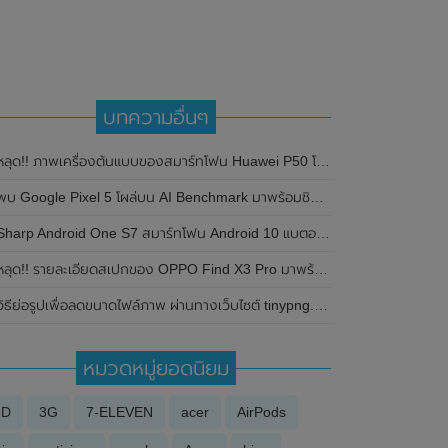
บทความอื่นๆ
ลุด!! ภาพเครื่องต้นแบบของสมาร์ทโฟน Huawei P50 โชว์ให้เห็นกล้องหลังดีไซน์ใหม่ทั้งหมด
บ Google Pixel 5 โผล่บน AI Benchmark มาพร้อมชิปเซ็ต Snapdragon 765G และ RAM ขนาด 8GB
Sharp Android One S7 สมาร์ทโฟน Android 10 แบตอยู่ได้ 1 สัปดาห์
ลุด!! รายละเอียดสเปกของ OPPO Find X3 Pro มาพร้อมชิปเซ็ต Snapdragon 888 , หน้าจอ 120Hz , กล้องหลัง 4 ตัว ความละเอียดสูงถึง 50MP
วิธีย่อรูปเพื่อลดขนาดไฟล์ภาพ ผ่านทางเว็บไซต์ tinypng.com
หมวดหมู่ยอดนิยม
3D
3G
7-ELEVEN
acer
AirPods