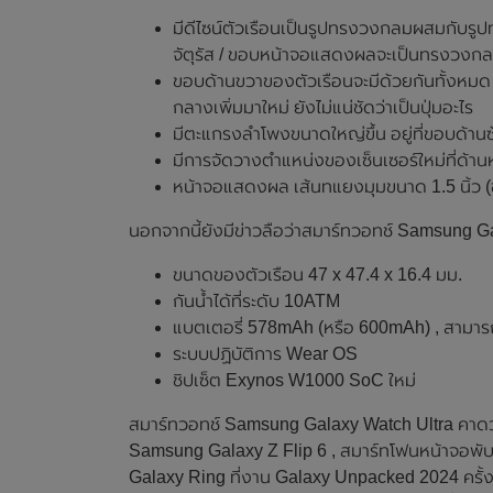
มีดีไซน์ตัวเรือนเป็นรูปทรงวงกลมผสมกับรูปทร
จัตุรัส / ขอบหน้าจอแสดงผลจะเป็นทรงวงกล
ขอบด้านขวาของตัวเรือนจะมีด้วยกันทั้งหมด 3 
กลางเพิ่มมาใหม่ ยังไม่แน่ชัดว่าเป็นปุ่มอะไร
มีตะแกรงลำโพงขนาดใหญ่ขึ้น อยู่ที่ขอบด้าน
มีการจัดวางตำแหน่งของเซ็นเซอร์ใหม่ที่ด้า
หน้าจอแสดงผล เส้นทแยงมุมขนาด 1.5 นิ้ว 
นอกจากนี้ยังมีข่าวลือว่าสมาร์ทวอทช์ Samsung G
ขนาดของตัวเรือน 47 x 47.4 x 16.4 มม.
กันน้ำได้ที่ระดับ 10ATM
แบตเตอรี่ 578mAh (หรือ 600mAh) , สามารถ
ระบบปฏิบัติการ Wear OS
ชิปเซ็ต Exynos W1000 SoC ใหม่
สมาร์ทวอทช์ Samsung Galaxy Watch Ultra คาดว่
Samsung Galaxy Z Flip 6 , สมาร์ทโฟนหน้าจอพั
Galaxy Ring ที่งาน Galaxy Unpacked 2024 ครั้ง