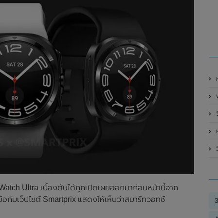
ห
พ
ห
ch Ultra เบื้องต้นได้ถูกเปิดเผยออกมาก่อนหน้านี้จาก
มมือกับเว็ปไซต์ Smartprix แสดงให้เห็นว่าสมาร์ทวอทช์