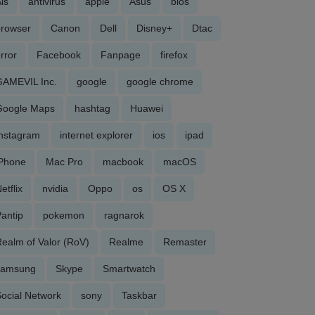
is
antivirus
apple
Asus
bios
browser
Canon
Dell
Disney+
Dtac
rror
Facebook
Fanpage
firefox
GAMEVIL Inc.
google
google chrome
Google Maps
hashtag
Huawei
Instagram
internet explorer
ios
ipad
iPhone
Mac Pro
macbook
macOS
etflix
nvidia
Oppo
os
OS X
antip
pokemon
ragnarok
ealm of Valor (RoV)
Realme
Remaster
samsung
Skype
Smartwatch
ocial Network
sony
Taskbar