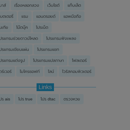
มาส์
เรื่องหลอกลวง
เว็บไซต์
แท็บเล็ต
บตเตอรี่
แรม
แอนดรอยด์
แอพมือถือ
นเกีย
โน๊ตบุ๊ค
โปรเน็ต
ปรแกรมช่วยดาวน์โหลด
โปรแกรมฟังเพลง
ปรแกรมเขียนแผ่น
โปรแกรมแชท
ปรแกรมแต่งรูป
โปรแกรมแปลภาษา
โฟลเดอร์
ดร์เวอร์
ไมโครซอฟท์
ไลน์
ไวรัสคอมพิวเตอร์
Links
ปร ais
โปร true
โปร dtac
ตรวจหวย