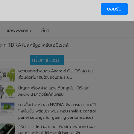
ยอมรับ
แอพพลิเคชั่น
อื่นๆ
จาก TDRA ในสหรัฐอาหรับเอมิเรตส์
เนื้อหาแนะนำ
ความแตกต่างของ Android กับ iOS จุดเด่น
ส่วนตัวที่น่าสนใจของแต่ละระบบ
ปัญหาเครื่องค้าง แอพเด้งหลุดใน iOS และ
Android มาดูวิธีแก้กันครับ
การตั้งค่าการ์ดจอ NVIDIA เพื่อการเล่นเกมส์ที่
ไหลลื่นขึ้น พร้อมภาพประกอบ (nvidia control
panel settings for gaming performance)
วิธีการแคปหน้าจอคอม เพื่อจับภาพบนหน้าจอ
คอมง่ายๆโดยไม่ต้องลงโปรแกรมเพิ่ม