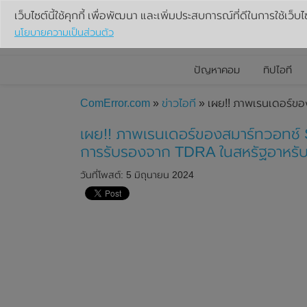
เว็บไซต์นี้ใช้คุกกี้ เพื่อพัฒนา และเพิ่มประสบการณ์ที่ดีในการใช้เว็บไ
นโยบายความเป็นส่วนตัว
ปัญหาคอม
ทิปไอที
ComError.com
»
ข่าวไอที
» เผย!! ภาพเรนเดอร์ขอ
เผย!! ภาพเรนเดอร์ของสมาร์ทวอทช์ 
การรับรองจาก TDRA ในสหรัฐอาหรับเ
วันที่โพสต์: 5 มิถุนายน 2024