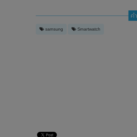
คำ
samsung
Smartwatch