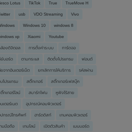
esco Lotus
TikTok
True
TrueMove H
witter
usb
VDO Streaming
Vivo
Windows
Windows 10
windows 8
windows xp
Xiaomi
Youtube
ล้องดิจิตอล
การตั้งค่าระบบ
การ์ดจอ
ีย์บอร์ด
ตามกระแส
ติดตั้งโปรแกรม
ฟอนต์
ัยจากอินเตอร์เน็ต
ยกเลิกการให้บริการ
รหัสผ่าน
ลบโปรแกรม
สติ๊กเกอร์
สติ๊กเกอร์เฟสบุ๊ค
ติ๊กเกอร์ไลน์
สมาร์ทโฟน
หูฟังไร้สาย
ินเตอร์เนต
อุปกรณ์คอมพิวเตอร์
ุปกรณ์โทรศัพท์
ฮาร์ดดิสก์
เกมคอมพิวเตอร์
กมมือถือ
เกมไลน์
เปิดตัวสินค้า
เมนบอร์ด