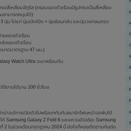
A
งสี่เหลี่ยมจัตุรัส (กรอบของตัวเรือนมีรูปทรงเป็นสี่เหลี่ยม
มสามารถหมุนได้)
ปุ่ม ได่แก่ ปุ่มเปิด/ปิด + ปุ่มย้อนกลับ และปุ่มวงกลมตรง
e
ซ้ายของตัวเรือน
นหลังของตัวเรือน
(ขนาดมาตรฐาน 47 มม.)
alaxy Watch Ultra จะมาพร้อมกับ
N
ใช้งานได้นาน 100 ชั่วโมง
P
R
าน่าจะมีการเปิดตัวไปพร้อมๆกันกับสมาร์ทโฟนหน้าจอพับได้
บได้ Samsung Galaxy Z Fold 6 และแหวนอัจฉริยะ Samsung
S
ที่ 2 ในช่วงเดือนกรกฎาคม 2024 นี้ ยังไงก็คอยติดตามกันต่อ