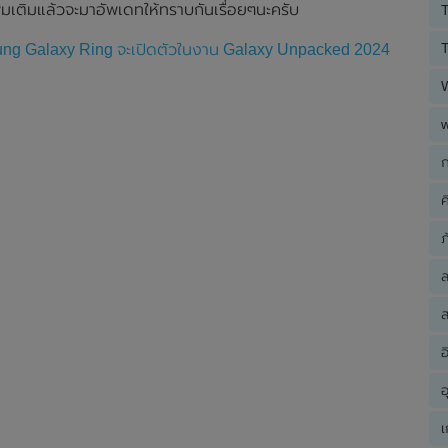
่มเติมแล้วจะมาอัพเดทให้ทราบกันเรื่อยๆนะครับ
T
T
msung Galaxy Ring จะเปิดตัวในงาน Galaxy Unpacked 2024
ก
ค
ภ
ส
อ
อ
เ