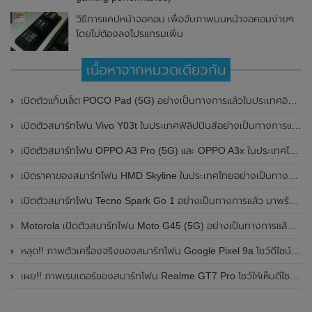
วิธีการแคปหน้าจอคอม เพื่อจับภาพบนหน้าจอคอมง่ายๆ
โดยไม่ต้องลงโปรแกรมเพิ่ม
เนื้อหาจากหมวดเดียวกัน
เปิดตัวแท็บเล็ต POCO Pad (5G) อย่างเป็นทางการแล้วในประเทศอินเดีย มาพร้อมชิปเซ็ต Snapdragon 7s Gen 2 ของ Qualcomm และรองรับเครือข่าย 5G
เปิดตัวสมาร์ทโฟน Vivo Y03t ในประเทศฟิลิปปินส์อย่างเป็นทางการแล้ว มาพร้อมชิปเซ็ต Unisoc T612 , กล้องหลัง ความละเอียด 13MP , แบตเตอรี่ 5,000mAh และหน้าจอแสดงผล LCD / 90Hz
เปิดตัวสมาร์ทโฟน OPPO A3 Pro (5G) และ OPPO A3x ในประเทศไทยอย่างเป็นทางการแล้ว ในราคาเริ่มต้นเพียง 3,999 บาท
เปิดราคาของสมาร์ทโฟน HMD Skyline ในประเทศไทยอย่างเป็นทางการแล้ว ราคา 14,990 บาท
เปิดตัวสมาร์ทโฟน Tecno Spark Go 1 อย่างเป็นทางการแล้ว มาพร้อมหน้าจอแสดงผล LCD / 120Hz , แบตเตอรี่ 5,000mAh และใช้ชิปเซ็ต Unisoc
Motorola เปิดตัวสมาร์ทโฟน Moto G45 (5G) อย่างเป็นทางการแล้วในอินเดีย
หลุด!! ภาพตัวเครื่องจริงของสมาร์ทโฟน Google Pixel 9a โชว์ดีไซน์ใหม่ กล้องหลังแบนราบ ไม่มีกรอบของกล้องแล้ว
เผย!! ภาพเรนเดอร์ของสมาร์ทโฟน Realme GT7 Pro โชว์ให้เห็นดีไซน์ใหม่ พร้อมเผยรายละเอียดสเปกที่สำคัญบางส่วน