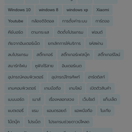
Windows 10
windows 8
windows xp
Xiaomi
Youtube
กล้องดิจิตอล
การตั้งค่าระบบ
การ์ดจอ
คีย์บอร์ด
ตามกระแส
ติดตั้งโปรแกรม
ฟอนต์
ภัยจากอินเตอร์เน็ต
ยกเลิกการให้บริการ
รหัสผ่าน
ลบโปรแกรม
สติ๊กเกอร์
สติ๊กเกอร์เฟสบุ๊ค
สติ๊กเกอร์ไลน์
สมาร์ทโฟน
หูฟังไร้สาย
อินเตอร์เนต
อุปกรณ์คอมพิวเตอร์
อุปกรณ์โทรศัพท์
ฮาร์ดดิสก์
เกมคอมพิวเตอร์
เกมมือถือ
เกมไลน์
เปิดตัวสินค้า
เมนบอร์ด
เมาส์
เรื่องหลอกลวง
เว็บไซต์
แท็บเล็ต
แบตเตอรี่
แรม
แอนดรอยด์
แอพมือถือ
โนเกีย
โน๊ตบุ๊ค
โปรเน็ต
โปรแกรมช่วยดาวน์โหลด