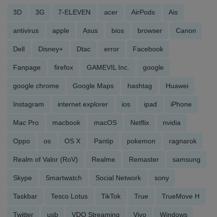
3D
3G
7-ELEVEN
acer
AirPods
Ais
antivirus
apple
Asus
bios
browser
Canon
Dell
Disney+
Dtac
error
Facebook
Fanpage
firefox
GAMEVIL Inc.
google
google chrome
Google Maps
hashtag
Huawei
Instagram
internet explorer
ios
ipad
iPhone
Mac Pro
macbook
macOS
Netflix
nvidia
Oppo
os
OS X
Pantip
pokemon
ragnarok
Realm of Valor (RoV)
Realme
Remaster
samsung
Skype
Smartwatch
Social Network
sony
Taskbar
Tesco Lotus
TikTok
True
TrueMove H
Twitter
usb
VDO Streaming
Vivo
Windows