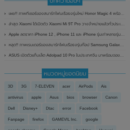
บทความอื่นๆ
เผย!! ภาพทีเซอร์ของสมาร์ทโฟนเรือธงรุ่นใหม่ Honor Magic 4 พร้อมเผยผลคะแนนบน Geekbench
ล่าสุด Xiaomi ได้เปิดตัว Xiaomi Mi 9T Pro วางจำหน่ายแล้วทั่วประเทศ
Apple ลดราคา iPhone 12 , iPhone 11 และ iPhone รุ่นเก่าหลายรุ่น บางรุ่นก็เลิกจำหน่าย หลังจากเปิดตัว iPhone 13 อย่างเป็นทางการ
หลุด!! ภาพเรนเดอร์ของสมาร์ทโฟนเรือธงรุ่นท๊อป Samsung Galaxy S22 Ultra ที่มาพร้อมช่องใส่ปากกา S Pen และกล้องหลัง 4 ตัว
ASUS เปิดตัวแท็บเล็ต Adolpad 10 Pro ในประเทศจีน มาพร้อมจอขนาด 10.1 นิ้ว และชิปเซ็ต MediaTek 8183
หมวดหมู่ยอดนิยม
3D
3G
7-ELEVEN
acer
AirPods
Ais
antivirus
apple
Asus
bios
browser
Canon
Dell
Disney+
Dtac
error
Facebook
Fanpage
firefox
GAMEVIL Inc.
google