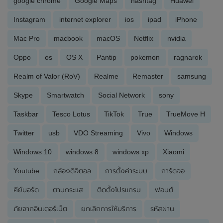
google chrome
Google Maps
hashtag
Huawei
Instagram
internet explorer
ios
ipad
iPhone
Mac Pro
macbook
macOS
Netflix
nvidia
Oppo
os
OS X
Pantip
pokemon
ragnarok
Realm of Valor (RoV)
Realme
Remaster
samsung
Skype
Smartwatch
Social Network
sony
Taskbar
Tesco Lotus
TikTok
True
TrueMove H
Twitter
usb
VDO Streaming
Vivo
Windows
Windows 10
windows 8
windows xp
Xiaomi
Youtube
กล้องดิจิตอล
การตั้งค่าระบบ
การ์ดจอ
คีย์บอร์ด
ตามกระแส
ติดตั้งโปรแกรม
ฟอนต์
ภัยจากอินเตอร์เน็ต
ยกเลิกการให้บริการ
รหัสผ่าน