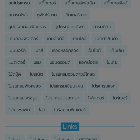
ลบโปรแกรม
สติ๊กเกอร์
สติ๊กเกอร์เฟสบุ๊ค
สติ๊กเกอร์ไลน์
สมาร์ทโฟน
หูฟังไร้สาย
อินเตอร์เนต
อุปกรณ์คอมพิวเตอร์
อุปกรณ์โทรศัพท์
ฮาร์ดดิสก์
เกมคอมพิวเตอร์
เกมมือถือ
เกมไลน์
เปิดตัวสินค้า
เมนบอร์ด
เมาส์
เรื่องหลอกลวง
เว็บไซต์
แท็บเล็ต
แบตเตอรี่
แรม
แอนดรอยด์
แอพมือถือ
โนเกีย
โน๊ตบุ๊ค
โปรเน็ต
โปรแกรมช่วยดาวน์โหลด
โปรแกรมฟังเพลง
โปรแกรมเขียนแผ่น
โปรแกรมแชท
โปรแกรมแต่งรูป
โปรแกรมแปลภาษา
โฟลเดอร์
ไดร์เวอร์
ไมโครซอฟท์
ไลน์
ไวรัสคอมพิวเตอร์
Links
โปร ais
โปร true
โปร dtac
ตรวจหวย