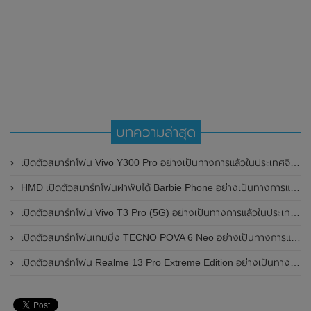
บทความล่าสุด
เปิดตัวสมาร์ทโฟน Vivo Y300 Pro อย่างเป็นทางการแล้วในประเทศจีน มาพร้อมดีไซน์พรีเมี่ยม ทนทาน และแบตเตอรี่สุดอึดขนาดใหญ่ 6,500mAh พร้อมรองรับการชาร์จไว 80W
HMD เปิดตัวสมาร์ทโฟนฝาพับได้ Barbie Phone อย่างเป็นทางการแล้ว มาพร้อมธีมสีชมพูสดใส
เปิดตัวสมาร์ทโฟน Vivo T3 Pro (5G) อย่างเป็นทางการแล้วในประเทศอินเดีย
เปิดตัวสมาร์ทโฟนเกมมิ่ง TECNO POVA 6 Neo อย่างเป็นทางการแล้วในประเทศไทย ในราคา 8,499 บาท
เปิดตัวสมาร์ทโฟน Realme 13 Pro Extreme Edition อย่างเป็นทางการแล้วในประเทศจีน