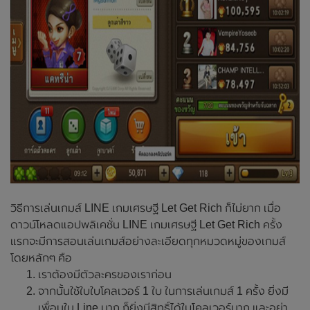
วิธีการเล่นเกมส์ LINE เกมเศรษฐี Let Get Rich ก็ไม่ยาก เมื่อ
ดาวน์โหลดแอปพลิเคชั่น LINE เกมเศรษฐี Let Get Rich ครั้ง
แรกจะมีการสอนเล่นเกมส์อย่างละเอียดทุกหมวดหมู่ของเกมส์
โดยหลักๆ คือ
เราต้องมีตัวละครของเราก่อน
จากนั้นใช้ใบใบโคลเวอร์ 1 ใบ ในการเล่นเกมส์ 1 ครั้ง ยิ่งมี
เพื่อนใน Line มาก ก็ยิ่งมีสิทธิ์ได้ใบโคลเวอร์มาก และอย่า