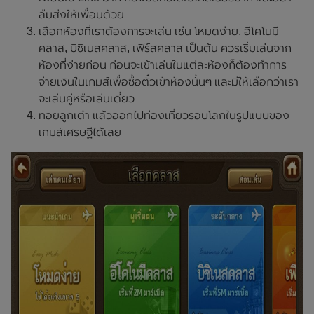
ลืมส่งให้เพื่อนด้วย
เลือกห้องที่เราต้องการจะเล่น เช่น โหมดง่าย, อีโคโนมี
คลาส, บิซิเนสคลาส, เฟิร์สคลาส เป็นต้น ควรเริ่มเล่นจาก
ห้องที่ง่ายก่อน ก่อนจะเข้าเล่นในแต่ละห้องก็ต้องทำการ
จ่ายเงินในเกมส์เพื่อซื้อตั๋วเข้าห้องนั้นๆ และมีให้เลือกว่าเรา
จะเล่นคู่หรือเล่นเดี่ยว
ทอยลูกเต๋า แล้วออกไปท่องเที่ยวรอบโลกในรูปแบบของ
เกมส์เศรษฐีได้เลย