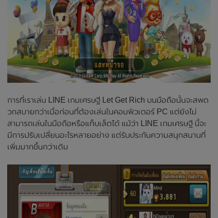
การที่เราเล่น LINE เกมเศรษฐี Let Get Rich บนมือถือนั้นจะสพด
วกสบายกว่าเมื่อก่อนที่ต้องเล่นในคอมพิวเตอร์ PC แต่ยังไม่
สามารถเล่นในมือถือหรือแท็บเล็ตได้ แม้ว่า LINE เกมเศรษฐี นี้จะ
มีการปรับเปลี่ยนอะไรหลายอย่าง แต่รับประกันความสนุกสนานที่
เพิ่มมากขึ้นกว่าเดิม