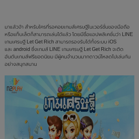
มาแล้วจ้า สำหรับใครที่รอคอยเกมส์เศรษฐีในเวอร์ชั่นของมือถือ
หรือแท็บเล็ตก็สามารถเล่นได้แล้ว โดยมีชื่อแอปพลิเคชั่นว่า LINE
เกมเศรษฐี Let Get Rich สามารถรองรับได้ทั้งระบบ iOS
และ android ซึ่งเกมส์ LINE เกมเศรษฐี Let Get Rich จะติด
อันดับเกมส์ฟรียอดนิยม มีผู้คนจำนวนมากดาวน์โหลดไปเล่นกัน
อย่างสนุกสนาน