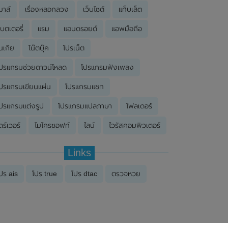
มาส์
เรื่องหลอกลวง
เว็บไซต์
แท็บเล็ต
บตเตอรี่
แรม
แอนดรอยด์
แอพมือถือ
นเกีย
โน๊ตบุ๊ค
โปรเน็ต
ปรแกรมช่วยดาวน์โหลด
โปรแกรมฟังเพลง
ปรแกรมเขียนแผ่น
โปรแกรมแชท
ปรแกรมแต่งรูป
โปรแกรมแปลภาษา
โฟลเดอร์
ดร์เวอร์
ไมโครซอฟท์
ไลน์
ไวรัสคอมพิวเตอร์
Links
ปร ais
โปร true
โปร dtac
ตรวจหวย