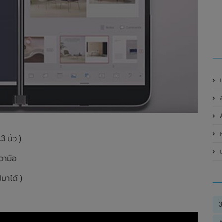
เ
ห
 นิ้ว )
เ
ขวามือ
มาได้ )