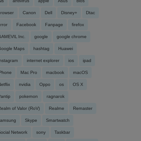
is
antivirus
apple
Asus
bios
browser
Canon
Dell
Disney+
Dtac
rror
Facebook
Fanpage
firefox
GAMEVIL Inc.
google
google chrome
Google Maps
hashtag
Huawei
Instagram
internet explorer
ios
ipad
iPhone
Mac Pro
macbook
macOS
etflix
nvidia
Oppo
os
OS X
antip
pokemon
ragnarok
ealm of Valor (RoV)
Realme
Remaster
samsung
Skype
Smartwatch
ocial Network
sony
Taskbar