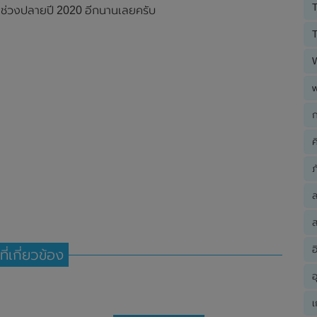
T
ายช่วงปลายปี 2020 อีกนานเลยครับ
T
ก
ค
ภ
ส
อ
ที่เกี่ยวข้อง
อ
เ