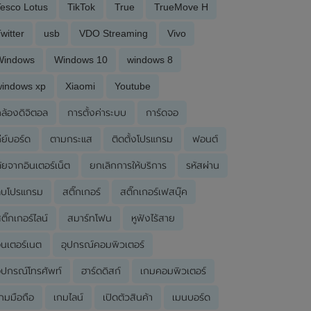
esco Lotus
TikTok
True
TrueMove H
witter
usb
VDO Streaming
Vivo
Windows
Windows 10
windows 8
windows xp
Xiaomi
Youtube
ล้องดิจิตอล
การตั้งค่าระบบ
การ์ดจอ
ีย์บอร์ด
ตามกระแส
ติดตั้งโปรแกรม
ฟอนต์
ัยจากอินเตอร์เน็ต
ยกเลิกการให้บริการ
รหัสผ่าน
ลบโปรแกรม
สติ๊กเกอร์
สติ๊กเกอร์เฟสบุ๊ค
ติ๊กเกอร์ไลน์
สมาร์ทโฟน
หูฟังไร้สาย
ินเตอร์เนต
อุปกรณ์คอมพิวเตอร์
ุปกรณ์โทรศัพท์
ฮาร์ดดิสก์
เกมคอมพิวเตอร์
กมมือถือ
เกมไลน์
เปิดตัวสินค้า
เมนบอร์ด