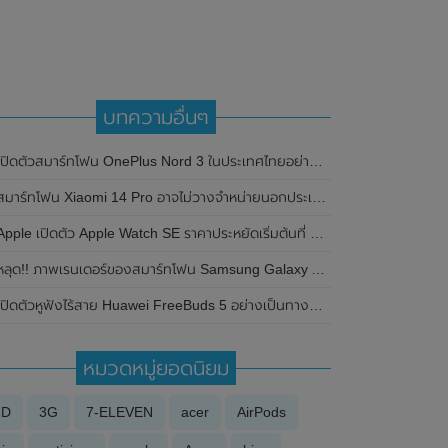
บทความอื่นๆ
ปิดตัวสมาร์ทโฟน OnePlus Nord 3 ในประเทศไทยอย่างเป็นทางการแล้ว ในราคา 19,990 บาท
สมาร์ทโฟน Xiaomi 14 Pro อาจไม่วางจำหน่ายนอกประเทศจีนแล้ว
Apple เปิดตัว Apple Watch SE ราคาประหยัดเริ่มต้นที่ 9,400 บาท
ลุด!! ภาพเรนเดอร์ของสมาร์ทโฟน Samsung Galaxy A06 พร้อมเผยรายละเอียดสเปกที่สำคัญบางส่วน
ปิดตัวหูฟังไร้สาย Huawei FreeBuds 5 อย่างเป็นทางการแล้ว มาพร้อมดีไซน์แปลกตา ฟีเจอร์ระบบตัดเสียงรบกวน ANC , ชาร์จเร็วมาก และฟังได้นานถึง 30 ชั่วโมง
หมวดหมู่ยอดนิยม
3D
3G
7-ELEVEN
acer
AirPods