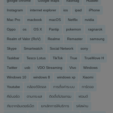
google chrome
Google Maps
hashtag
Huawei
Instagram
internet explorer
ios
ipad
iPhone
Mac Pro
macbook
macOS
Netflix
nvidia
Oppo
os
OS X
Pantip
pokemon
ragnarok
Realm of Valor (RoV)
Realme
Remaster
samsung
Skype
Smartwatch
Social Network
sony
Taskbar
Tesco Lotus
TikTok
True
TrueMove H
Twitter
usb
VDO Streaming
Vivo
Windows
Windows 10
windows 8
windows xp
Xiaomi
Youtube
กล้องดิจิตอล
การตั้งค่าระบบ
การ์ดจอ
คีย์บอร์ด
ตามกระแส
ติดตั้งโปรแกรม
ฟอนต์
ภัยจากอินเตอร์เน็ต
ยกเลิกการให้บริการ
รหัสผ่าน