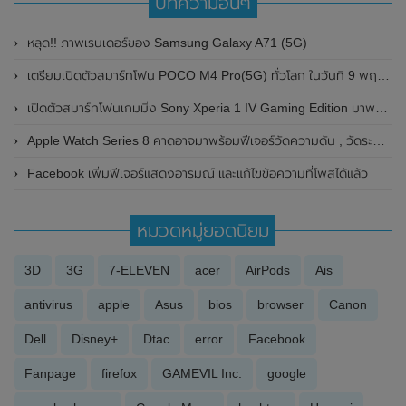
บทความอื่นๆ
หลุด!! ภาพเรนเดอร์ของ Samsung Galaxy A71 (5G)
เตรียมเปิดตัวสมาร์ทโฟน POCO M4 Pro(5G) ทั่วโลก ในวันที่ 9 พฤศจิกายน 2021 นี้
เปิดตัวสมาร์ทโฟนเกมมิ่ง Sony Xperia 1 IV Gaming Edition มาพร้อม RAM 16GB และอุปกรณ์เสริม Xperia Stream เคสระบายความร้อน
Apple Watch Series 8 คาดอาจมาพร้อมฟีเจอร์วัดความดัน , วัดระดับน้ำตาล และวัดระดับแอลกอฮอล์ในเลือด
Facebook เพิ่มฟีเจอร์แสดงอารมณ์ และแก้ไขข้อความที่โพสได้แล้ว
หมวดหมู่ยอดนิยม
3D
3G
7-ELEVEN
acer
AirPods
Ais
antivirus
apple
Asus
bios
browser
Canon
Dell
Disney+
Dtac
error
Facebook
Fanpage
firefox
GAMEVIL Inc.
google