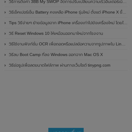
วิธีการตั้งค่า 3BB My SWOP จัดการปรับเปลี่ยนความเร็วอินเตอร์เน็ต 3BB Fiber ด้วยตัวเอง
วิธีเช็คเปอร์เซ็น Battery คงเหลือ iPhone รุ่นใหม่ ตั้งแต่ iPhone X ขึ้นไป
Tips วิธีง่ายๆ ย้ายข้อมูลจาก iPhone เครื่องเก่าไปยังเครื่องใหม่ โดยไม่ผ่านคอมพิวเตอร์
วิธี Reset Windows 10 ให้เหมือนออกมาใหม่จากโรงงาน
วิธีใช้งานฟังก์ชั่น OCR เพื่อถอดหรือแปลข้อความจากรูปภาพใน Line PC
วิธีลบ Boot Camp ที่ลง Windows ออกจาก Mac OS X
วิธีย่อรูปเพื่อลดขนาดไฟล์ภาพ ผ่านทางเว็บไซต์ tinypng.com