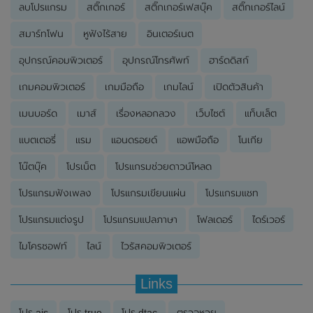
ลบโปรแกรม
สติ๊กเกอร์
สติ๊กเกอร์เฟสบุ๊ค
สติ๊กเกอร์ไลน์
สมาร์ทโฟน
หูฟังไร้สาย
อินเตอร์เนต
อุปกรณ์คอมพิวเตอร์
อุปกรณ์โทรศัพท์
ฮาร์ดดิสก์
เกมคอมพิวเตอร์
เกมมือถือ
เกมไลน์
เปิดตัวสินค้า
เมนบอร์ด
เมาส์
เรื่องหลอกลวง
เว็บไซต์
แท็บเล็ต
แบตเตอรี่
แรม
แอนดรอยด์
แอพมือถือ
โนเกีย
โน๊ตบุ๊ค
โปรเน็ต
โปรแกรมช่วยดาวน์โหลด
โปรแกรมฟังเพลง
โปรแกรมเขียนแผ่น
โปรแกรมแชท
โปรแกรมแต่งรูป
โปรแกรมแปลภาษา
โฟลเดอร์
ไดร์เวอร์
ไมโครซอฟท์
ไลน์
ไวรัสคอมพิวเตอร์
Links
โปร ais
โปร true
โปร dtac
ตรวจหวย