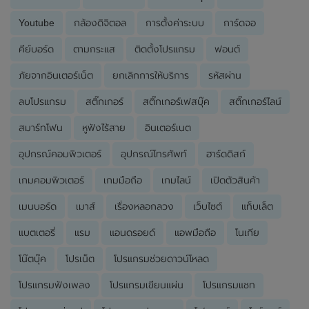
Youtube
กล้องดิจิตอล
การตั้งค่าระบบ
การ์ดจอ
คีย์บอร์ด
ตามกระแส
ติดตั้งโปรแกรม
ฟอนต์
ภัยจากอินเตอร์เน็ต
ยกเลิกการให้บริการ
รหัสผ่าน
ลบโปรแกรม
สติ๊กเกอร์
สติ๊กเกอร์เฟสบุ๊ค
สติ๊กเกอร์ไลน์
สมาร์ทโฟน
หูฟังไร้สาย
อินเตอร์เนต
อุปกรณ์คอมพิวเตอร์
อุปกรณ์โทรศัพท์
ฮาร์ดดิสก์
เกมคอมพิวเตอร์
เกมมือถือ
เกมไลน์
เปิดตัวสินค้า
เมนบอร์ด
เมาส์
เรื่องหลอกลวง
เว็บไซต์
แท็บเล็ต
แบตเตอรี่
แรม
แอนดรอยด์
แอพมือถือ
โนเกีย
โน๊ตบุ๊ค
โปรเน็ต
โปรแกรมช่วยดาวน์โหลด
โปรแกรมฟังเพลง
โปรแกรมเขียนแผ่น
โปรแกรมแชท