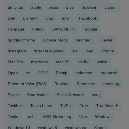
antivirus
apple
Asus
bios
browser
Canon
Dell
Disney+
Dtac
error
Facebook
Fanpage
firefox
GAMEVIL Inc.
google
google chrome
Google Maps
hashtag
Huawei
Instagram
internet explorer
ios
ipad
iPhone
Mac Pro
macbook
macOS
Netflix
nvidia
Oppo
os
OS X
Pantip
pokemon
ragnarok
Realm of Valor (RoV)
Realme
Remaster
samsung
Skype
Smartwatch
Social Network
sony
Taskbar
Tesco Lotus
TikTok
True
TrueMove H
Twitter
usb
VDO Streaming
Vivo
Windows
Windows 10
windows 8
windows xp
Xiaomi