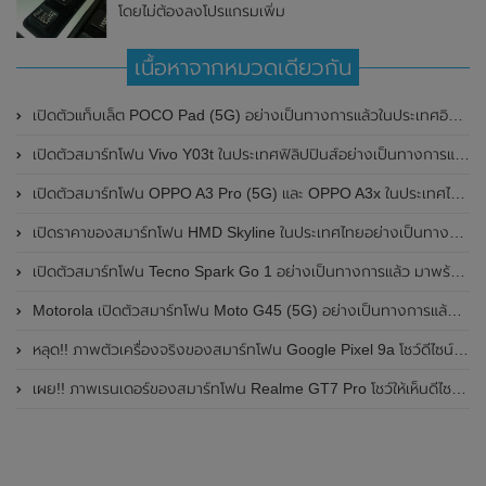
โดยไม่ต้องลงโปรแกรมเพิ่ม
เนื้อหาจากหมวดเดียวกัน
เปิดตัวแท็บเล็ต POCO Pad (5G) อย่างเป็นทางการแล้วในประเทศอินเดีย มาพร้อมชิปเซ็ต Snapdragon 7s Gen 2 ของ Qualcomm และรองรับเครือข่าย 5G
เปิดตัวสมาร์ทโฟน Vivo Y03t ในประเทศฟิลิปปินส์อย่างเป็นทางการแล้ว มาพร้อมชิปเซ็ต Unisoc T612 , กล้องหลัง ความละเอียด 13MP , แบตเตอรี่ 5,000mAh และหน้าจอแสดงผล LCD / 90Hz
เปิดตัวสมาร์ทโฟน OPPO A3 Pro (5G) และ OPPO A3x ในประเทศไทยอย่างเป็นทางการแล้ว ในราคาเริ่มต้นเพียง 3,999 บาท
เปิดราคาของสมาร์ทโฟน HMD Skyline ในประเทศไทยอย่างเป็นทางการแล้ว ราคา 14,990 บาท
เปิดตัวสมาร์ทโฟน Tecno Spark Go 1 อย่างเป็นทางการแล้ว มาพร้อมหน้าจอแสดงผล LCD / 120Hz , แบตเตอรี่ 5,000mAh และใช้ชิปเซ็ต Unisoc
Motorola เปิดตัวสมาร์ทโฟน Moto G45 (5G) อย่างเป็นทางการแล้วในอินเดีย
หลุด!! ภาพตัวเครื่องจริงของสมาร์ทโฟน Google Pixel 9a โชว์ดีไซน์ใหม่ กล้องหลังแบนราบ ไม่มีกรอบของกล้องแล้ว
เผย!! ภาพเรนเดอร์ของสมาร์ทโฟน Realme GT7 Pro โชว์ให้เห็นดีไซน์ใหม่ พร้อมเผยรายละเอียดสเปกที่สำคัญบางส่วน