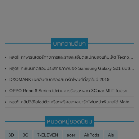
บทความอื่นๆ
หลุด!! ภาพเรนเดอร์ทางการและรายละเอียดสเปกของแท็บเล็ต Tecno Pad ลุ้นเปิดตัวในเร็วๆนี้
หลุด!! คะแนนทดสอบประสิทธิภาพของ Samsung Galaxy S21 บนซิปเซ็ต Enynos 1000 รุ่นล่าสุด จาก Geekbench
DXOMARK เผยอันดับกล้องสมาร์ทโฟนดีที่สุดในปี 2019
OPPO Reno 6 Series ได้ผ่านการรับรองจาก 3C และ MIIT ในประเทศจีนแล้ว คาดเปิดตัวในเร็วๆนี้
หลุด!! คลิปวิดีโอโชว์ตัวเครื่องจริงของสมาร์ทโฟนหน้าพับจอได้ Motorola Razr 3 รุ่นใหม่
หมวดหมู่ยอดนิยม
3D
3G
7-ELEVEN
acer
AirPods
Ais