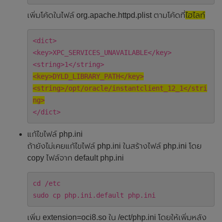
เพิ่มโค้ดในไฟล์ org.apache.httpd.plist ตามโค้ดที่
ไฮไลท์
<dict>
<key>XPC_SERVICES_UNAVAILABLE</key>
<string>1</string>
<key>DYLD_LIBRARY_PATH</key>
<string>/opt/oracle/instantclient_12_1</stri
ng>
</dict>
แก้ไขไฟล์ php.ini
ถ้ายังไม่เคยแก้ไขไฟล์ php.ini ในสร้างไฟล์ php.ini โดย
copy ไฟล์จาก default php.ini
cd /etc
sudo cp php.ini.default php.ini
เพิ่ม extension=oci8.so ใน /ect/php.ini โดยให้เพิ่มหลัง