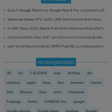
ยืนยัน!! Google Pixel 6 และ Google Pixel 6 Pro จะเปิดตัวอย่างเป็นทางการในวันที่ 19 เดือนตุลาคม 2021 นี้
Samsung Galaxy A72 เวอร์ชั่น (4G) โผล่ทดสอบประสิทธิภาพบน Geekbench เผยให้เห็นรายละเอียดสเปกบางส่วน
ข่าวลือ!! Sony เปิดตัว Xperia 0 สมาร์ทโฟนเรือธงรุ่นพรีเมี่ยมที่แท้จริงของปี 2020 มาพร้อมกล้องหลัง 6 ตัว
เปิดตัวสมาร์ทโฟน Vivo Y21T อย่างเป็นทางการ ในราคาสุดคุ้มเพียงเพียง 6,999 บาท
เผย!! สมาร์ทโฟนหน้าจอพับได้ OPPO Find N3 จะมาพร้อมรองรับการชาร์จไวแบบไร้สาย ครั้งแรกของตระกูล Find N Series
หมวดหมู่ยอดนิยม
3D
3G
7-ELEVEN
acer
AirPods
Ais
antivirus
apple
Asus
bios
browser
Canon
Dell
Disney+
Dtac
error
Facebook
Fanpage
firefox
GAMEVIL Inc.
google
google chrome
Google Maps
hashtag
Huawei