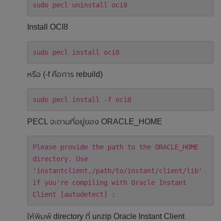
sudo pecl uninstall oci8
Install OCI8
sudo pecl install oci8
หรือ (-f คือการ rebuild)
sudo pecl install -f oci8
PECL จะถามที่อยู่ของ ORACLE_HOME
Please provide the path to the ORACLE_HOME
directory. Use
'instantclient,/path/to/instant/client/lib'
if you're compiling with Oracle Instant
Client [autodetect] :
ให้พิมพ์ directory ที่ unzip Oracle Instant Client