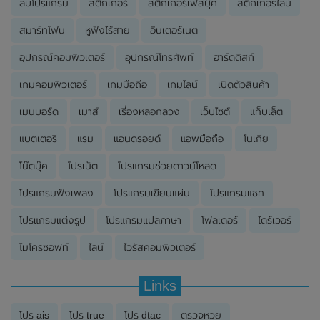
ลบโปรแกรม
สติ๊กเกอร์
สติ๊กเกอร์เฟสบุ๊ค
สติ๊กเกอร์ไลน์
สมาร์ทโฟน
หูฟังไร้สาย
อินเตอร์เนต
อุปกรณ์คอมพิวเตอร์
อุปกรณ์โทรศัพท์
ฮาร์ดดิสก์
เกมคอมพิวเตอร์
เกมมือถือ
เกมไลน์
เปิดตัวสินค้า
เมนบอร์ด
เมาส์
เรื่องหลอกลวง
เว็บไซต์
แท็บเล็ต
แบตเตอรี่
แรม
แอนดรอยด์
แอพมือถือ
โนเกีย
โน๊ตบุ๊ค
โปรเน็ต
โปรแกรมช่วยดาวน์โหลด
โปรแกรมฟังเพลง
โปรแกรมเขียนแผ่น
โปรแกรมแชท
โปรแกรมแต่งรูป
โปรแกรมแปลภาษา
โฟลเดอร์
ไดร์เวอร์
ไมโครซอฟท์
ไลน์
ไวรัสคอมพิวเตอร์
Links
โปร ais
โปร true
โปร dtac
ตรวจหวย