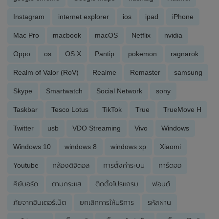
Instagram
internet explorer
ios
ipad
iPhone
Mac Pro
macbook
macOS
Netflix
nvidia
Oppo
os
OS X
Pantip
pokemon
ragnarok
Realm of Valor (RoV)
Realme
Remaster
samsung
Skype
Smartwatch
Social Network
sony
Taskbar
Tesco Lotus
TikTok
True
TrueMove H
Twitter
usb
VDO Streaming
Vivo
Windows
Windows 10
windows 8
windows xp
Xiaomi
Youtube
กล้องดิจิตอล
การตั้งค่าระบบ
การ์ดจอ
คีย์บอร์ด
ตามกระแส
ติดตั้งโปรแกรม
ฟอนต์
ภัยจากอินเตอร์เน็ต
ยกเลิกการให้บริการ
รหัสผ่าน