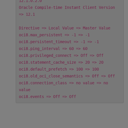
12.1.0.2.0
Oracle Compile-time Instant Client Version
=> 12.1
Directive => Local Value => Master Value
oci8.max_persistent => -1 => -1
oci8.persistent_timeout => -1 => -1
oci8.ping_interval => 60 => 60
oci8.privileged_connect => Off => Off
oci8.statement_cache_size => 20 => 20
oci8.default_prefetch => 100 => 100
oci8.old_oci_close_semantics => Off => Off
oci8.connection_class => no value => no
value
oci8.events => Off => Off