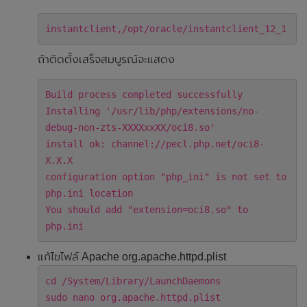
instantclient,/opt/oracle/instantclient_12_1
ถ้าติดตั้งเสร็จสมบูรณ์จะแสดง
Build process completed successfully
Installing '/usr/lib/php/extensions/no-
debug-non-zts-XXXXxxXX/oci8.so'
install ok: channel://pecl.php.net/oci8-
X.X.X
configuration option "php_ini" is not set to
php.ini location
You should add "extension=oci8.so" to
php.ini
แก้ไขไฟล์ Apache org.apache.httpd.plist
cd /System/Library/LaunchDaemons
sudo nano org.apache.httpd.plist