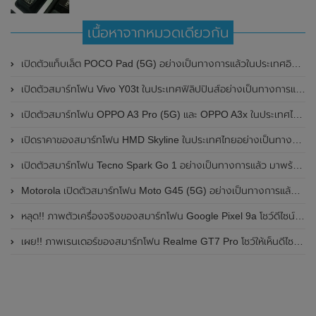
เนื้อหาจากหมวดเดียวกัน
เปิดตัวแท็บเล็ต POCO Pad (5G) อย่างเป็นทางการแล้วในประเทศอินเดีย มาพร้อมชิปเซ็ต Snapdragon 7s Gen 2 ของ Qualcomm และรองรับเครือข่าย 5G
เปิดตัวสมาร์ทโฟน Vivo Y03t ในประเทศฟิลิปปินส์อย่างเป็นทางการแล้ว มาพร้อมชิปเซ็ต Unisoc T612 , กล้องหลัง ความละเอียด 13MP , แบตเตอรี่ 5,000mAh และหน้าจอแสดงผล LCD / 90Hz
เปิดตัวสมาร์ทโฟน OPPO A3 Pro (5G) และ OPPO A3x ในประเทศไทยอย่างเป็นทางการแล้ว ในราคาเริ่มต้นเพียง 3,999 บาท
เปิดราคาของสมาร์ทโฟน HMD Skyline ในประเทศไทยอย่างเป็นทางการแล้ว ราคา 14,990 บาท
เปิดตัวสมาร์ทโฟน Tecno Spark Go 1 อย่างเป็นทางการแล้ว มาพร้อมหน้าจอแสดงผล LCD / 120Hz , แบตเตอรี่ 5,000mAh และใช้ชิปเซ็ต Unisoc
Motorola เปิดตัวสมาร์ทโฟน Moto G45 (5G) อย่างเป็นทางการแล้วในอินเดีย
หลุด!! ภาพตัวเครื่องจริงของสมาร์ทโฟน Google Pixel 9a โชว์ดีไซน์ใหม่ กล้องหลังแบนราบ ไม่มีกรอบของกล้องแล้ว
เผย!! ภาพเรนเดอร์ของสมาร์ทโฟน Realme GT7 Pro โชว์ให้เห็นดีไซน์ใหม่ พร้อมเผยรายละเอียดสเปกที่สำคัญบางส่วน