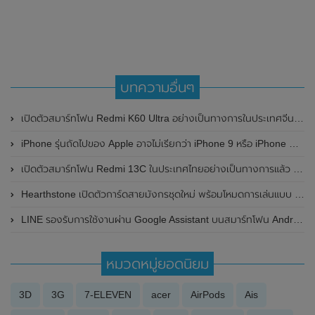
บทความอื่นๆ
เปิดตัวสมาร์ทโฟน Redmi K60 Ultra อย่างเป็นทางการในประเทศจีน มาพร้อมชิปเซ็ต Dimensity 9200+ , RAM 24GB , กล้อง Sony IMX800 และมีมาตรฐานกันน้ำ IP68
iPhone รุ่นถัดไปของ Apple อาจไม่เรียกว่า iPhone 9 หรือ iPhone SE 2
เปิดตัวสมาร์ทโฟน Redmi 13C ในประเทศไทยอย่างเป็นทางการแล้ว ในราคาเริ่มต้นเพียง 3,999 บาท
Hearthstone เปิดตัวการ์ดสายมังกรชุดใหม่ พร้อมโหมดการเล่นแบบ Auto-battler
LINE รองรับการใช้งานผ่าน Google Assistant บนสมาร์ทโฟน Android ได้แล้ว
หมวดหมู่ยอดนิยม
3D
3G
7-ELEVEN
acer
AirPods
Ais