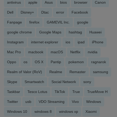
antivirus
apple
Asus
bios
browser
Canon
Dell
Disney+
Dtac
error
Facebook
Fanpage
firefox
GAMEVIL Inc.
google
google chrome
Google Maps
hashtag
Huawei
Instagram
internet explorer
ios
ipad
iPhone
Mac Pro
macbook
macOS
Netflix
nvidia
Oppo
os
OS X
Pantip
pokemon
ragnarok
Realm of Valor (RoV)
Realme
Remaster
samsung
Skype
Smartwatch
Social Network
sony
Taskbar
Tesco Lotus
TikTok
True
TrueMove H
Twitter
usb
VDO Streaming
Vivo
Windows
Windows 10
windows 8
windows xp
Xiaomi