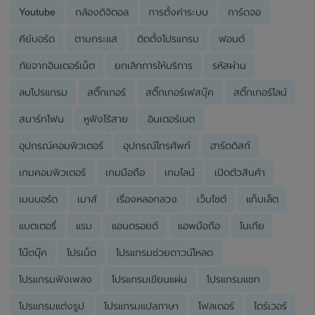
Youtube
กล้องดิจิตอล
การตั้งค่าระบบ
การ์ดจอ
คีย์บอร์ด
ตามกระแส
ติดตั้งโปรแกรม
ฟอนต์
ภัยจากอินเตอร์เน็ต
ยกเลิกการให้บริการ
รหัสผ่าน
ลบโปรแกรม
สติ๊กเกอร์
สติ๊กเกอร์เฟสบุ๊ค
สติ๊กเกอร์ไลน์
สมาร์ทโฟน
หูฟังไร้สาย
อินเตอร์เนต
อุปกรณ์คอมพิวเตอร์
อุปกรณ์โทรศัพท์
ฮาร์ดดิสก์
เกมคอมพิวเตอร์
เกมมือถือ
เกมไลน์
เปิดตัวสินค้า
เมนบอร์ด
เมาส์
เรื่องหลอกลวง
เว็บไซต์
แท็บเล็ต
แบตเตอรี่
แรม
แอนดรอยด์
แอพมือถือ
โนเกีย
โน๊ตบุ๊ค
โปรเน็ต
โปรแกรมช่วยดาวน์โหลด
โปรแกรมฟังเพลง
โปรแกรมเขียนแผ่น
โปรแกรมแชท
โปรแกรมแต่งรูป
โปรแกรมแปลภาษา
โฟลเดอร์
ไดร์เวอร์