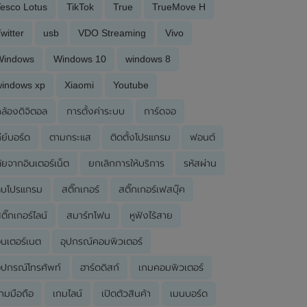
esco Lotus
TikTok
True
TrueMove H
witter
usb
VDO Streaming
Vivo
Windows
Windows 10
windows 8
windows xp
Xiaomi
Youtube
ล้องดิจิตอล
การตั้งค่าระบบ
การ์ดจอ
ีย์บอร์ด
ตามกระแส
ติดตั้งโปรแกรม
ฟอนต์
ัยจากอินเตอร์เน็ต
ยกเลิกการให้บริการ
รหัสผ่าน
ลบโปรแกรม
สติ๊กเกอร์
สติ๊กเกอร์เฟสบุ๊ค
ติ๊กเกอร์ไลน์
สมาร์ทโฟน
หูฟังไร้สาย
ินเตอร์เนต
อุปกรณ์คอมพิวเตอร์
ุปกรณ์โทรศัพท์
ฮาร์ดดิสก์
เกมคอมพิวเตอร์
กมมือถือ
เกมไลน์
เปิดตัวสินค้า
เมนบอร์ด