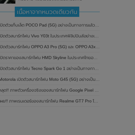
เนื้อหาจากหมวดเดียวกัน
ปิดตัวแท็บเล็ต POCO Pad (5G) อย่างเป็นทางการแล้วในประเทศอินเดีย มาพร้อมชิปเซ็ต Snapdragon 7s Gen 2 ของ Qualcomm และรองรับเครือข่าย 5G
ิดตัวสมาร์ทโฟน Vivo Y03t ในประเทศฟิลิปปินส์อย่างเป็นทางการแล้ว มาพร้อมชิปเซ็ต Unisoc T612 , กล้องหลัง ความละเอียด 13MP , แบตเตอรี่ 5,000mAh และหน้าจอแสดงผล LCD / 90Hz
ปิดตัวสมาร์ทโฟน OPPO A3 Pro (5G) และ OPPO A3x ในประเทศไทยอย่างเป็นทางการแล้ว ในราคาเริ่มต้นเพียง 3,999 บาท
ปิดราคาของสมาร์ทโฟน HMD Skyline ในประเทศไทยอย่างเป็นทางการแล้ว ราคา 14,990 บาท
ปิดตัวสมาร์ทโฟน Tecno Spark Go 1 อย่างเป็นทางการแล้ว มาพร้อมหน้าจอแสดงผล LCD / 120Hz , แบตเตอรี่ 5,000mAh และใช้ชิปเซ็ต Unisoc
Motorola เปิดตัวสมาร์ทโฟน Moto G45 (5G) อย่างเป็นทางการแล้วในอินเดีย
ลุด!! ภาพตัวเครื่องจริงของสมาร์ทโฟน Google Pixel 9a โชว์ดีไซน์ใหม่ กล้องหลังแบนราบ ไม่มีกรอบของกล้องแล้ว
ผย!! ภาพเรนเดอร์ของสมาร์ทโฟน Realme GT7 Pro โชว์ให้เห็นดีไซน์ใหม่ พร้อมเผยรายละเอียดสเปกที่สำคัญบางส่วน