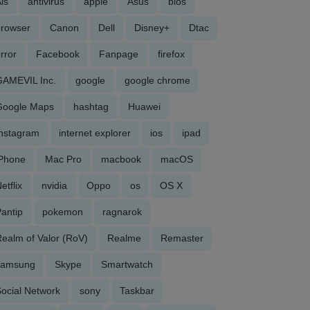
is
antivirus
apple
Asus
bios
browser
Canon
Dell
Disney+
Dtac
rror
Facebook
Fanpage
firefox
GAMEVIL Inc.
google
google chrome
Google Maps
hashtag
Huawei
Instagram
internet explorer
ios
ipad
iPhone
Mac Pro
macbook
macOS
etflix
nvidia
Oppo
os
OS X
antip
pokemon
ragnarok
ealm of Valor (RoV)
Realme
Remaster
samsung
Skype
Smartwatch
ocial Network
sony
Taskbar