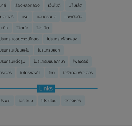
มาส์
เรื่องหลอกลวง
เว็บไซต์
แท็บเล็ต
บตเตอรี่
แรม
แอนดรอยด์
แอพมือถือ
นเกีย
โน๊ตบุ๊ค
โปรเน็ต
ปรแกรมช่วยดาวน์โหลด
โปรแกรมฟังเพลง
ปรแกรมเขียนแผ่น
โปรแกรมแชท
ปรแกรมแต่งรูป
โปรแกรมแปลภาษา
โฟลเดอร์
ดร์เวอร์
ไมโครซอฟท์
ไลน์
ไวรัสคอมพิวเตอร์
Links
ปร ais
โปร true
โปร dtac
ตรวจหวย