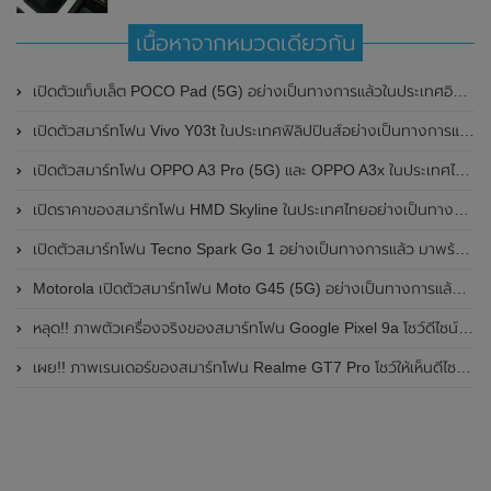
เนื้อหาจากหมวดเดียวกัน
เปิดตัวแท็บเล็ต POCO Pad (5G) อย่างเป็นทางการแล้วในประเทศอินเดีย มาพร้อมชิปเซ็ต Snapdragon 7s Gen 2 ของ Qualcomm และรองรับเครือข่าย 5G
เปิดตัวสมาร์ทโฟน Vivo Y03t ในประเทศฟิลิปปินส์อย่างเป็นทางการแล้ว มาพร้อมชิปเซ็ต Unisoc T612 , กล้องหลัง ความละเอียด 13MP , แบตเตอรี่ 5,000mAh และหน้าจอแสดงผล LCD / 90Hz
เปิดตัวสมาร์ทโฟน OPPO A3 Pro (5G) และ OPPO A3x ในประเทศไทยอย่างเป็นทางการแล้ว ในราคาเริ่มต้นเพียง 3,999 บาท
เปิดราคาของสมาร์ทโฟน HMD Skyline ในประเทศไทยอย่างเป็นทางการแล้ว ราคา 14,990 บาท
เปิดตัวสมาร์ทโฟน Tecno Spark Go 1 อย่างเป็นทางการแล้ว มาพร้อมหน้าจอแสดงผล LCD / 120Hz , แบตเตอรี่ 5,000mAh และใช้ชิปเซ็ต Unisoc
Motorola เปิดตัวสมาร์ทโฟน Moto G45 (5G) อย่างเป็นทางการแล้วในอินเดีย
หลุด!! ภาพตัวเครื่องจริงของสมาร์ทโฟน Google Pixel 9a โชว์ดีไซน์ใหม่ กล้องหลังแบนราบ ไม่มีกรอบของกล้องแล้ว
เผย!! ภาพเรนเดอร์ของสมาร์ทโฟน Realme GT7 Pro โชว์ให้เห็นดีไซน์ใหม่ พร้อมเผยรายละเอียดสเปกที่สำคัญบางส่วน