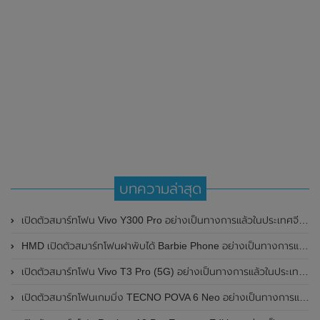
บทความล่าสุด
เปิดตัวสมาร์ทโฟน Vivo Y300 Pro อย่างเป็นทางการแล้วในประเทศจีน มาพร้อมดีไซน์พรีเมี่ยม ทนทาน และแบตเตอรี่สุดอึดขนาดใหญ่ 6,500mAh พร้อมรองรับการชาร์จไว 80W
HMD เปิดตัวสมาร์ทโฟนฝาพับได้ Barbie Phone อย่างเป็นทางการแล้ว มาพร้อมธีมสีชมพูสดใส
เปิดตัวสมาร์ทโฟน Vivo T3 Pro (5G) อย่างเป็นทางการแล้วในประเทศอินเดีย
เปิดตัวสมาร์ทโฟนเกมมิ่ง TECNO POVA 6 Neo อย่างเป็นทางการแล้วในประเทศไทย ในราคา 8,499 บาท