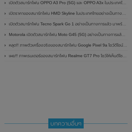
เปิดตัวสมาร์ทโฟน OPPO A3 Pro (5G) และ OPPO A3x ในประเทศไทยอย่างเป็นทางการแล้ว ในราคาเริ่มต้นเพียง 3,999 บาท
เปิดราคาของสมาร์ทโฟน HMD Skyline ในประเทศไทยอย่างเป็นทางการแล้ว ราคา 14,990 บาท
เปิดตัวสมาร์ทโฟน Tecno Spark Go 1 อย่างเป็นทางการแล้ว มาพร้อมหน้าจอแสดงผล LCD / 120Hz , แบตเตอรี่ 5,000mAh และใช้ชิปเซ็ต Unisoc
Motorola เปิดตัวสมาร์ทโฟน Moto G45 (5G) อย่างเป็นทางการแล้วในอินเดีย
หลุด!! ภาพตัวเครื่องจริงของสมาร์ทโฟน Google Pixel 9a โชว์ดีไซน์ใหม่ กล้องหลังแบนราบ ไม่มีกรอบของกล้องแล้ว
เผย!! ภาพเรนเดอร์ของสมาร์ทโฟน Realme GT7 Pro โชว์ให้เห็นดีไซน์ใหม่ พร้อมเผยรายละเอียดสเปกที่สำคัญบางส่วน
บทความอื่นๆ