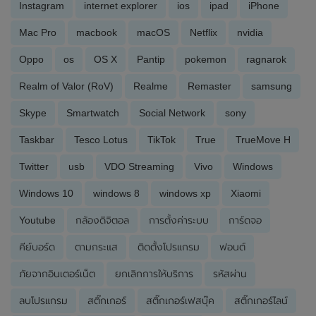
Instagram
internet explorer
ios
ipad
iPhone
Mac Pro
macbook
macOS
Netflix
nvidia
Oppo
os
OS X
Pantip
pokemon
ragnarok
Realm of Valor (RoV)
Realme
Remaster
samsung
Skype
Smartwatch
Social Network
sony
Taskbar
Tesco Lotus
TikTok
True
TrueMove H
Twitter
usb
VDO Streaming
Vivo
Windows
Windows 10
windows 8
windows xp
Xiaomi
Youtube
กล้องดิจิตอล
การตั้งค่าระบบ
การ์ดจอ
คีย์บอร์ด
ตามกระแส
ติดตั้งโปรแกรม
ฟอนต์
ภัยจากอินเตอร์เน็ต
ยกเลิกการให้บริการ
รหัสผ่าน
ลบโปรแกรม
สติ๊กเกอร์
สติ๊กเกอร์เฟสบุ๊ค
สติ๊กเกอร์ไลน์