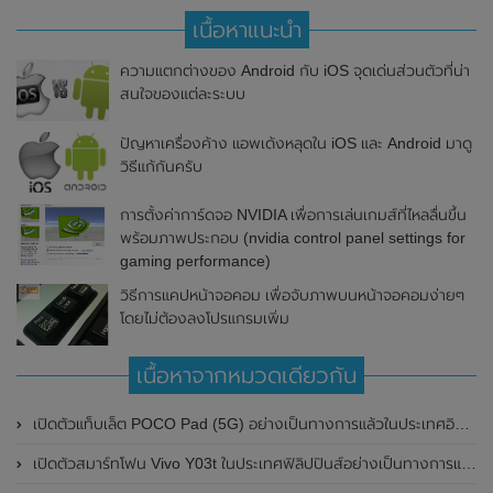
เนื้อหาแนะนำ
ความแตกต่างของ Android กับ iOS จุดเด่นส่วนตัวที่น่า
สนใจของแต่ละระบบ
ปัญหาเครื่องค้าง แอพเด้งหลุดใน iOS และ Android มาดู
วิธีแก้กันครับ
การตั้งค่าการ์ดจอ NVIDIA เพื่อการเล่นเกมส์ที่ไหลลื่นขึ้น
พร้อมภาพประกอบ (nvidia control panel settings for
gaming performance)
วิธีการแคปหน้าจอคอม เพื่อจับภาพบนหน้าจอคอมง่ายๆ
โดยไม่ต้องลงโปรแกรมเพิ่ม
เนื้อหาจากหมวดเดียวกัน
เปิดตัวแท็บเล็ต POCO Pad (5G) อย่างเป็นทางการแล้วในประเทศอินเดีย มาพร้อมชิปเซ็ต Snapdragon 7s Gen 2 ของ Qualcomm และรองรับเครือข่าย 5G
เปิดตัวสมาร์ทโฟน Vivo Y03t ในประเทศฟิลิปปินส์อย่างเป็นทางการแล้ว มาพร้อมชิปเซ็ต Unisoc T612 , กล้องหลัง ความละเอียด 13MP , แบตเตอรี่ 5,000mAh และหน้าจอแสดงผล LCD / 90Hz