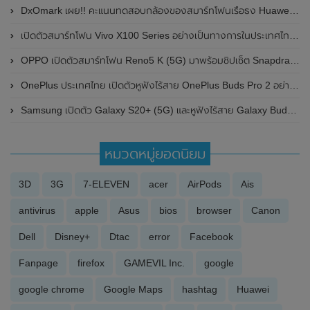
DxOmark เผย!! คะแนนทดสอบกล้องของสมาร์ทโฟนเรือธง Huawei P50 Pro ได้สูงสุดเท่าที่เคยมีมา
เปิดตัวสมาร์ทโฟน Vivo X100 Series อย่างเป็นทางการในประเทศไทย ในราคาเริ่มต้น 26,999 บาท
OPPO เปิดตัวสมาร์ทโฟน Reno5 K (5G) มาพร้อมชิปเซ็ต Snapdragon 750G , หน้าจอ Super AMOLED / 90 Hz และรองรับชาร์จไว 65 W
OnePlus ประเทศไทย เปิดตัวหูฟังไร้สาย OnePlus Buds Pro 2 อย่างเป็นทางการแล้ว
Samsung เปิดตัว Galaxy S20+ (5G) และหูฟังไร้สาย Galaxy Buds+ เวอร์ชั่นพิเศษ BTS Edition อย่างเป็นทางการ
หมวดหมู่ยอดนิยม
3D
3G
7-ELEVEN
acer
AirPods
Ais
antivirus
apple
Asus
bios
browser
Canon
Dell
Disney+
Dtac
error
Facebook
Fanpage
firefox
GAMEVIL Inc.
google
google chrome
Google Maps
hashtag
Huawei