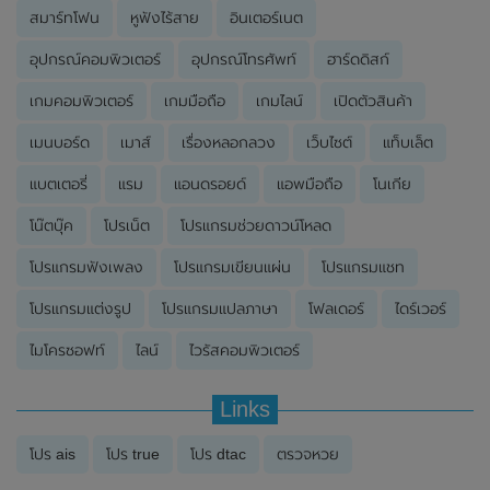
สมาร์ทโฟน
หูฟังไร้สาย
อินเตอร์เนต
อุปกรณ์คอมพิวเตอร์
อุปกรณ์โทรศัพท์
ฮาร์ดดิสก์
เกมคอมพิวเตอร์
เกมมือถือ
เกมไลน์
เปิดตัวสินค้า
เมนบอร์ด
เมาส์
เรื่องหลอกลวง
เว็บไซต์
แท็บเล็ต
แบตเตอรี่
แรม
แอนดรอยด์
แอพมือถือ
โนเกีย
โน๊ตบุ๊ค
โปรเน็ต
โปรแกรมช่วยดาวน์โหลด
โปรแกรมฟังเพลง
โปรแกรมเขียนแผ่น
โปรแกรมแชท
โปรแกรมแต่งรูป
โปรแกรมแปลภาษา
โฟลเดอร์
ไดร์เวอร์
ไมโครซอฟท์
ไลน์
ไวรัสคอมพิวเตอร์
Links
โปร ais
โปร true
โปร dtac
ตรวจหวย