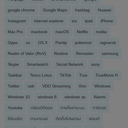
google chrome
Google Maps
hashtag
Huawei
Instagram
internet explorer
ios
ipad
iPhone
Mac Pro
macbook
macOS
Netflix
nvidia
Oppo
os
OS X
Pantip
pokemon
ragnarok
Realm of Valor (RoV)
Realme
Remaster
samsung
Skype
Smartwatch
Social Network
sony
Taskbar
Tesco Lotus
TikTok
True
TrueMove H
Twitter
usb
VDO Streaming
Vivo
Windows
Windows 10
windows 8
windows xp
Xiaomi
Youtube
กล้องดิจิตอล
การตั้งค่าระบบ
การ์ดจอ
คีย์บอร์ด
ตามกระแส
ติดตั้งโปรแกรม
ฟอนต์