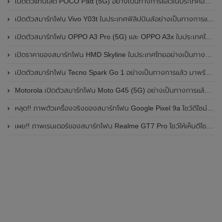
เปิดตัวแท็บเล็ต POCO Pad (5G) อย่างเป็นทางการแล้วในประเทศอินเดีย มาพร้อมชิปเซ็ต Snapdragon 7s Gen 2 ของ Qualcomm และรองรับเครือข่าย 5G
เปิดตัวสมาร์ทโฟน Vivo Y03t ในประเทศฟิลิปปินส์อย่างเป็นทางการแล้ว มาพร้อมชิปเซ็ต Unisoc T612 , กล้องหลัง ความละเอียด 13MP , แบตเตอรี่ 5,000mAh และหน้าจอแสดงผล LCD / 90Hz
เปิดตัวสมาร์ทโฟน OPPO A3 Pro (5G) และ OPPO A3x ในประเทศไทยอย่างเป็นทางการแล้ว ในราคาเริ่มต้นเพียง 3,999 บาท
เปิดราคาของสมาร์ทโฟน HMD Skyline ในประเทศไทยอย่างเป็นทางการแล้ว ราคา 14,990 บาท
เปิดตัวสมาร์ทโฟน Tecno Spark Go 1 อย่างเป็นทางการแล้ว มาพร้อมหน้าจอแสดงผล LCD / 120Hz , แบตเตอรี่ 5,000mAh และใช้ชิปเซ็ต Unisoc
Motorola เปิดตัวสมาร์ทโฟน Moto G45 (5G) อย่างเป็นทางการแล้วในอินเดีย
หลุด!! ภาพตัวเครื่องจริงของสมาร์ทโฟน Google Pixel 9a โชว์ดีไซน์ใหม่ กล้องหลังแบนราบ ไม่มีกรอบของกล้องแล้ว
เผย!! ภาพเรนเดอร์ของสมาร์ทโฟน Realme GT7 Pro โชว์ให้เห็นดีไซน์ใหม่ พร้อมเผยรายละเอียดสเปกที่สำคัญบางส่วน