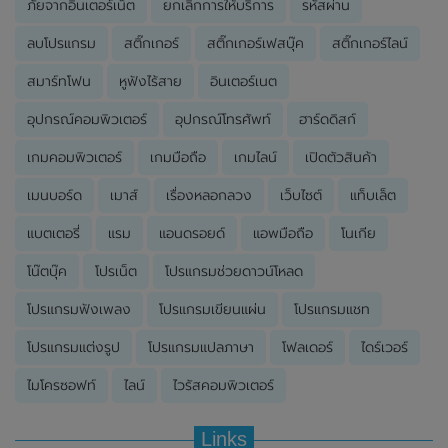
ภัยจากอินเตอร์เน็ต
ยกเลิกการให้บริการ
รหัสผ่าน
ลบโปรแกรม
สติ๊กเกอร์
สติ๊กเกอร์เฟสบุ๊ค
สติ๊กเกอร์ไลน์
สมาร์ทโฟน
หูฟังไร้สาย
อินเตอร์เนต
อุปกรณ์คอมพิวเตอร์
อุปกรณ์โทรศัพท์
ฮาร์ดดิสก์
เกมคอมพิวเตอร์
เกมมือถือ
เกมไลน์
เปิดตัวสินค้า
เมนบอร์ด
เมาส์
เรื่องหลอกลวง
เว็บไซต์
แท็บเล็ต
แบตเตอรี่
แรม
แอนดรอยด์
แอพมือถือ
โนเกีย
โน๊ตบุ๊ค
โปรเน็ต
โปรแกรมช่วยดาวน์โหลด
โปรแกรมฟังเพลง
โปรแกรมเขียนแผ่น
โปรแกรมแชท
โปรแกรมแต่งรูป
โปรแกรมแปลภาษา
โฟลเดอร์
ไดร์เวอร์
ไมโครซอฟท์
ไลน์
ไวรัสคอมพิวเตอร์
Links