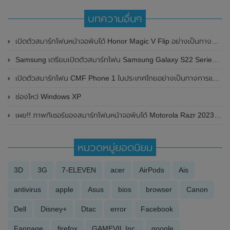
บทความอื่นๆ
เปิดตัวสมาร์ทโฟนหน้าจอพับได้ Honor Magic V Flip อย่างเป็นทางการในประเทศจีน
Samsung เตรียมเปิดตัวสมาร์ทโฟน Samsung Galaxy S22 Series รุ่นใหม่ ในวันที่ 8 กุมภาพันธ์ 2022 นี้
เปิดตัวสมาร์ทโฟน CMF Phone 1 ในประเทศไทยอย่างเป็นทางการแล้ว ในราคาเริ่มต้นที่ 9,499 บาท
ช่องโหว่ Windows XP
เผย!! ภาพทีเซอร์ของสมาร์ทโฟนหน้าจอพับได้ Motorola Razr 2023 มาพร้อมรองรับอัตราการรีเฟรชเรทที่สูงขึ้น คาดเปิดตัวในเร็วๆนี้
หมวดหมู่ยอดนิยม
3D
3G
7-ELEVEN
acer
AirPods
Ais
antivirus
apple
Asus
bios
browser
Canon
Dell
Disney+
Dtac
error
Facebook
Fanpage
firefox
GAMEVIL Inc.
google