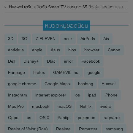
Huawei เตรียมเปิดตัว Smart TV จอขนาด 65 นิ้ว รุ่นแรกของแบรนด์ มาพร้อมลำโพง 14 ตัว
หมวดหมู่ยอดนิยม
3D
3G
7-ELEVEN
acer
AirPods
Ais
antivirus
apple
Asus
bios
browser
Canon
Dell
Disney+
Dtac
error
Facebook
Fanpage
firefox
GAMEVIL Inc.
google
google chrome
Google Maps
hashtag
Huawei
Instagram
internet explorer
ios
ipad
iPhone
Mac Pro
macbook
macOS
Netflix
nvidia
Oppo
os
OS X
Pantip
pokemon
ragnarok
Realm of Valor (RoV)
Realme
Remaster
samsung