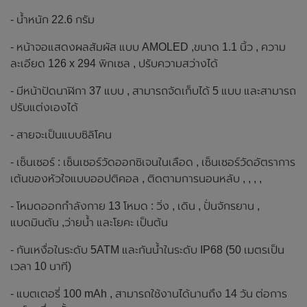
- น้ำหนัก 22.6 กรัม
- หน้าจอแสดงผลสัมผัส แบบ AMOLED ,ขนาด 1.1 นิ้ว , ความ
ละเอียด 126 x 294 พิกเซล , ปรับความสว่างได้
- มีหน้าปัดนาฬิกา 37 แบบ , สามารถจัดเก็บได้ 5 แบบ และสามารถ
ปรับแต่งเองได้
- สายจะเป็นแบบซิลิโคน
- เซ็นเซอร์ : เซ็นเซอร์วัดออกซิเจนในเลือด , เซ็นเซอร์วัดอัตราการ
เต้นของหัวใจแบบออปติคอล , ติดตามการนอนหลับ , , , ,
- โหมดออกกำลังกาย 13 โหมด : วิ่ง , เดิน , ปั่นจักรยาน ,
แบดมินตัน ,ว่ายน้ำ และโยคะ เป็นต้น
- กันเหงื่อในระดับ 5ATM และกันน้ำในระดับ IP68 (50 เมตรเป็น
เวลา 10 นาที)
- แบตเตอรี่ 100 mAh , สามารถใช้งานได้นานถึง 14 วัน ต่อการ