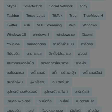
Skype
Smartwatch
Social Network
sony
Taskbar
Tesco Lotus
TikTok
True
TrueMove H
Twitter
usb
VDO Streaming
Vivo
Windows
Windows 10
windows 8
windows xp
Xiaomi
Youtube
กล้องดิจิตอล
การตั้งค่าระบบ
การ์ดจอ
คีย์บอร์ด
ตามกระแส
ติดตั้งโปรแกรม
ฟอนต์
ภัยจากอินเตอร์เน็ต
ยกเลิกการให้บริการ
รหัสผ่าน
ลบโปรแกรม
สติ๊กเกอร์
สติ๊กเกอร์เฟสบุ๊ค
สติ๊กเกอร์ไลน์
สมาร์ทโฟน
หูฟังไร้สาย
อินเตอร์เนต
อุปกรณ์คอมพิวเตอร์
อุปกรณ์โทรศัพท์
ฮาร์ดดิสก์
เกมคอมพิวเตอร์
เกมมือถือ
เกมไลน์
เปิดตัวสินค้า
เมนบอร์ด
เมาส์
เรื่องหลอกลวง
เว็บไซต์
แท็บเล็ต