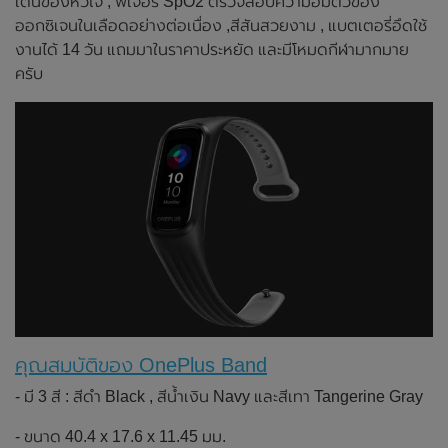
เต้นของหัวใจ , ฟีเจอร์ SpO2 ตรวจสอบความอิ่มตัวของ
ออกซิเจนในเลือดอย่างต่อเนื่อง ,สีสันสวยงาม , แบตเตอรี่อึดใช้
งานได้ 14 วัน แถมมาในราคาประหยัด และมีโหมดกีฬามากมาย
ครับ
คุณสมบัติของ OnePlus Band
- มี 3 สี : สีดำ Black , สีน้ำเงิน Navy และสีเทา Tangerine Gray
- ขนาด 40.4 x 17.6 x 11.45 มม.