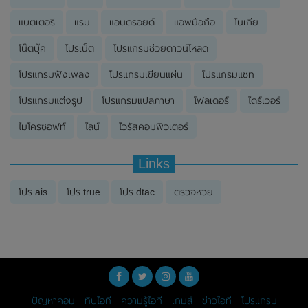
แบตเตอรี่
แรม
แอนดรอยด์
แอพมือถือ
โนเกีย
โน๊ตบุ๊ค
โปรเน็ต
โปรแกรมช่วยดาวน์โหลด
โปรแกรมฟังเพลง
โปรแกรมเขียนแผ่น
โปรแกรมแชท
โปรแกรมแต่งรูป
โปรแกรมแปลภาษา
โฟลเดอร์
ไดร์เวอร์
ไมโครซอฟท์
ไลน์
ไวรัสคอมพิวเตอร์
Links
โปร ais
โปร true
โปร dtac
ตรวจหวย
ปัญหาคอม
ทิปไอที
ความรู้ไอที
เกมส์
ข่าวไอที
โปรแกรม