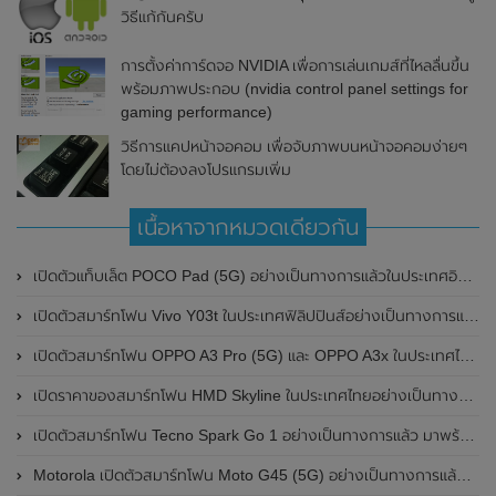
วิธีแก้กันครับ
การตั้งค่าการ์ดจอ NVIDIA เพื่อการเล่นเกมส์ที่ไหลลื่นขึ้น
พร้อมภาพประกอบ (nvidia control panel settings for
gaming performance)
วิธีการแคปหน้าจอคอม เพื่อจับภาพบนหน้าจอคอมง่ายๆ
โดยไม่ต้องลงโปรแกรมเพิ่ม
เนื้อหาจากหมวดเดียวกัน
เปิดตัวแท็บเล็ต POCO Pad (5G) อย่างเป็นทางการแล้วในประเทศอินเดีย มาพร้อมชิปเซ็ต Snapdragon 7s Gen 2 ของ Qualcomm และรองรับเครือข่าย 5G
เปิดตัวสมาร์ทโฟน Vivo Y03t ในประเทศฟิลิปปินส์อย่างเป็นทางการแล้ว มาพร้อมชิปเซ็ต Unisoc T612 , กล้องหลัง ความละเอียด 13MP , แบตเตอรี่ 5,000mAh และหน้าจอแสดงผล LCD / 90Hz
เปิดตัวสมาร์ทโฟน OPPO A3 Pro (5G) และ OPPO A3x ในประเทศไทยอย่างเป็นทางการแล้ว ในราคาเริ่มต้นเพียง 3,999 บาท
เปิดราคาของสมาร์ทโฟน HMD Skyline ในประเทศไทยอย่างเป็นทางการแล้ว ราคา 14,990 บาท
เปิดตัวสมาร์ทโฟน Tecno Spark Go 1 อย่างเป็นทางการแล้ว มาพร้อมหน้าจอแสดงผล LCD / 120Hz , แบตเตอรี่ 5,000mAh และใช้ชิปเซ็ต Unisoc
Motorola เปิดตัวสมาร์ทโฟน Moto G45 (5G) อย่างเป็นทางการแล้วในอินเดีย