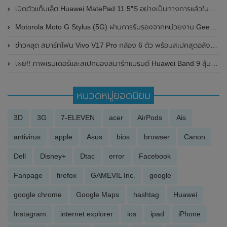
เปิดตัวแท็บเล็ต Huawei MatePad 11.5″S อย่างเป็นทางการแล้วในประเทศไทย ในราคา 17,990 บาท
Motorola Moto G Stylus (5G) ผ่านการรับรองจากหน่วยงาน Geekbench และ Bluetooth SIG แล้ว พร้อมเผยรายละเอียดสเปก
ข่าวหลุด สมาร์ทโฟน Vivo V17 Pro กล้อง 6 ตัว พร้อมสเปคสุดอลังการ
เผย!! ภาพเรนเดอร์และสเปกของสมาร์ทแบรนด์ Huawei Band 9 ลุ้นเปิดตัวในเดือนเมษายน 2024 นี้
หมวดหมู่ยอดนิยม
3D
3G
7-ELEVEN
acer
AirPods
Ais
antivirus
apple
Asus
bios
browser
Canon
Dell
Disney+
Dtac
error
Facebook
Fanpage
firefox
GAMEVIL Inc.
google
google chrome
Google Maps
hashtag
Huawei
Instagram
internet explorer
ios
ipad
iPhone