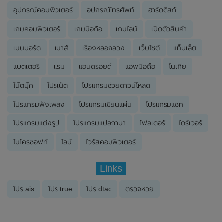
อุปกรณ์คอมพิวเตอร์
อุปกรณ์โทรศัพท์
ฮาร์ดดิสก์
เกมคอมพิวเตอร์
เกมมือถือ
เกมไลน์
เปิดตัวสินค้า
เมนบอร์ด
เมาส์
เรื่องหลอกลวง
เว็บไซต์
แท็บเล็ต
แบตเตอรี่
แรม
แอนดรอยด์
แอพมือถือ
โนเกีย
โน๊ตบุ๊ค
โปรเน็ต
โปรแกรมช่วยดาวน์โหลด
โปรแกรมฟังเพลง
โปรแกรมเขียนแผ่น
โปรแกรมแชท
โปรแกรมแต่งรูป
โปรแกรมแปลภาษา
โฟลเดอร์
ไดร์เวอร์
ไมโครซอฟท์
ไลน์
ไวรัสคอมพิวเตอร์
Links
โปร ais
โปร true
โปร dtac
ตรวจหวย