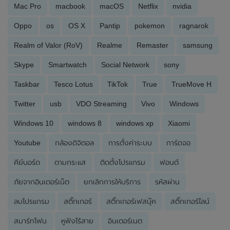
Mac Pro
macbook
macOS
Netflix
nvidia
Oppo
os
OS X
Pantip
pokemon
ragnarok
Realm of Valor (RoV)
Realme
Remaster
samsung
Skype
Smartwatch
Social Network
sony
Taskbar
Tesco Lotus
TikTok
True
TrueMove H
Twitter
usb
VDO Streaming
Vivo
Windows
Windows 10
windows 8
windows xp
Xiaomi
Youtube
กล้องดิจิตอล
การตั้งค่าระบบ
การ์ดจอ
คีย์บอร์ด
ตามกระแส
ติดตั้งโปรแกรม
ฟอนต์
ภัยจากอินเตอร์เน็ต
ยกเลิกการให้บริการ
รหัสผ่าน
ลบโปรแกรม
สติ๊กเกอร์
สติ๊กเกอร์เฟสบุ๊ค
สติ๊กเกอร์ไลน์
สมาร์ทโฟน
หูฟังไร้สาย
อินเตอร์เนต